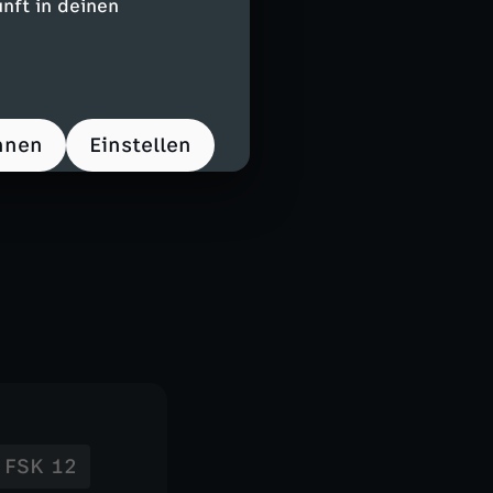
nft in deinen
hnen
Einstellen
FSK 12