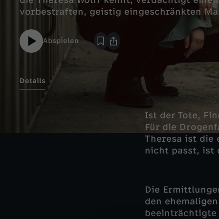
die Theresa Wolff kennt, verdächtigt ein
vorbestraften, geistig eingeschränkten Ma
Abspielen
Details
Ist der Tote, F
Für die Drogenf
Theresa ist die
nicht passt, ist
Die Ermittlung
den ehemaligen 
beeinträchtigte