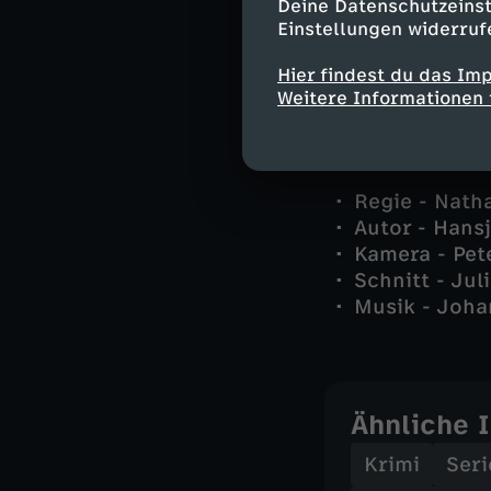
Piet Tramper
Deine Datenschutzeinst
Einstellungen widerruf
Frau Rönnepe
und andere -
Hier findest du das Im
Weitere Informationen 
Stab
Regie - Natha
Autor - Hans
Kamera - Pet
Schnitt - Jul
Musik - Joha
Ähnliche 
Krimi
Seri