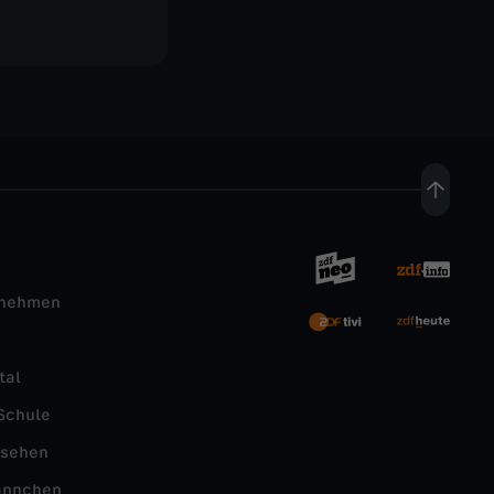
rnehmen
tal
Schule
nsehen
ännchen