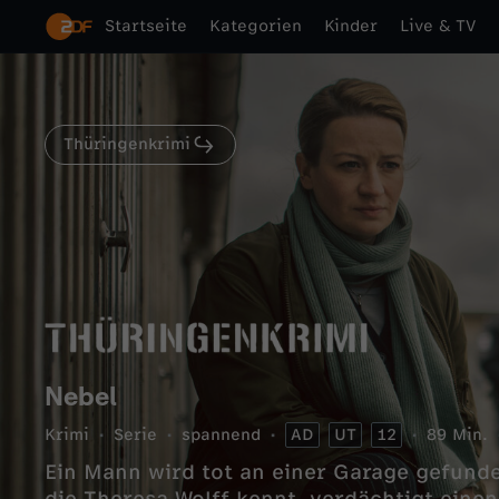
Startseite
Kategorien
Kinder
Live & TV
Thüringenkrimi
Nebel
Krimi
Serie
spannend
AD
UT
12
89 Min.
Ein Mann wird tot an einer Garage gefunden