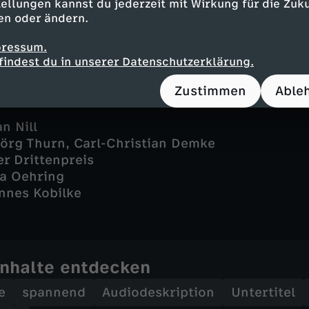
 - Anton Dreger
ellungen kannst du jederzeit mit Wirkung für die Zuku
en oder ändern.
r - Elisabeth Heckel
pressum.
findest du in unserer Datenschutzerklärung.
Zustimmen
Able
n Nill
jörg Thurn, Carl-Christian Demke
er Drittenpreis
ia Oehring
nnes Kobilke
Inhalte entdecken
e
spannend
Audiodeskription
Untertitel