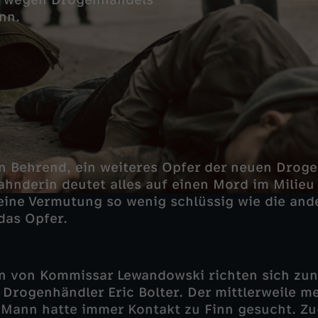
en wegen Drogenhandels
nn.
inn Behrend, ein weiteres Opfer der neuen Dro
ahnderin deutet alles auf einen Mord im Milieu 
 eine Vermutung so wenig schlüssig wie die an
 das Opfer.
en von Kommissar Lewandowski richten sich zu
Drogenhändler Eric Bolter. Der mittlerweile m
 Mann hatte immer Kontakt zu Finn gesucht. Zu