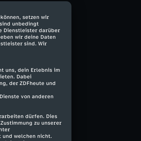
d unter ihrer
nt nicht, in
 können, setzen wir
 sind unbedingt
e Dienstleister darüber
geben wir deine Daten
stleister sind. Wir
 uns, dein Erlebnis im
ieten. Dabei
ing, der ZDFheute und
 Dienste von anderen
arbeiten dürfen. Dies
e Zustimmung zu unserer
nter
 und welchen nicht.