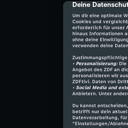
Deine Datenschut
Jost, ehemals P
cmp-dialog-des
Betreuung, sie a
Um dir eine optimale W
welche Gefahr e
Cookies und vergleichb
erforderlich für unser
hinaus Informationen a
Darsteller
ohne deine Einwilligung
verwenden deine Daten
Dr. Theresa 
Zustimmungspflichtige
Bruno Lewand
• Personalisierung:
Die 
Bernhard Zei
Angebot des ZDF an dic
Ceyhan Topal
personalisieren wir au
Maria - Anou
ZDFtivi. Daten von Dri
• Social Media und ext
Jost Breitli
Anbietern. Unter ander
Eric Bolter -
Janine Behre
Du kannst entscheiden,
Nele Rudolph
betrifft nur dein aktu
Finn Behrend
Datenverarbeitung, für 
Rike Nader - 
"Einstellungen/Ablehn