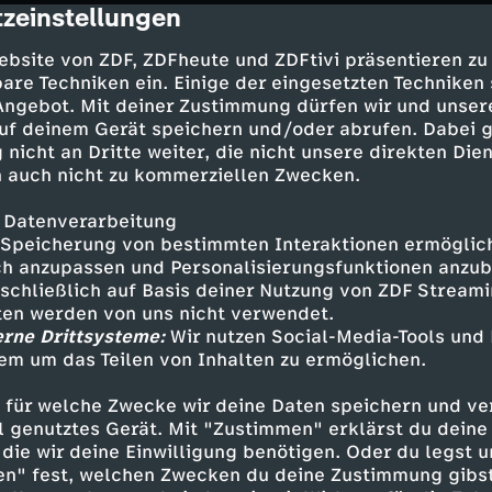
zeinstellungen
raktikant bei Theresa und inzwischen Doktoran
cription
uf eine Spur, die in die Universität führt. Er ah
ebsite von ZDF, ZDFheute und ZDFtivi präsentieren zu
r sich und Theresa damit bringt.
are Techniken ein. Einige der eingesetzten Techniken
 Angebot. Mit deiner Zustimmung dürfen wir und unser
uf deinem Gerät speichern und/oder abrufen. Dabei 
 nicht an Dritte weiter, die nicht unsere direkten Dien
 auch nicht zu kommerziellen Zwecken.
Wolff - Nina Gummich
 Datenverarbeitung
owski - Aurel Manthei
Speicherung von bestimmten Interaktionen ermöglicht
dler - Peter Schneider
h anzupassen und Personalisierungsfunktionen anzub
 - Sahin Eryilmaz
sschließlich auf Basis deiner Nutzung von ZDF Stream
k Elias
tten werden von uns nicht verwendet.
erne Drittsysteme:
Wir nutzen Social-Media-Tools und
ng - Anton Giuseppe Arnold
em um das Teilen von Inhalten zu ermöglichen.
 Henning Flüsloh
nd - Angelina Häntsch
 für welche Zwecke wir deine Daten speichern und ver
 - Lilia Herrmann
ell genutztes Gerät. Mit "Zustimmen" erklärst du dein
 - Philip Günsch
die wir deine Einwilligung benötigen. Oder du legst u
Valerie Neuenfels
en" fest, welchen Zwecken du deine Zustimmung gibst