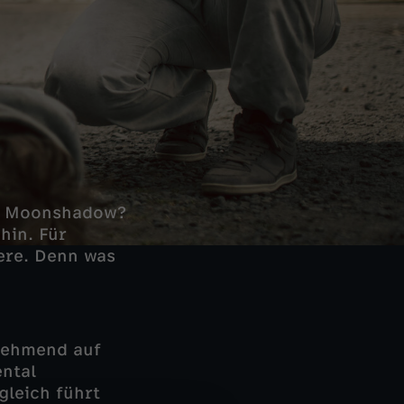
ge Moonshadow?
hin. Für
dere. Denn was
nehmend auf
ental
gleich führt