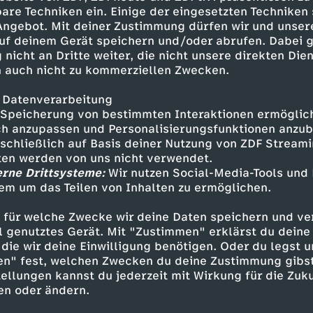
auf den Kopf des Liegenden. Den dritten, der nu
are Techniken ein. Einige der eingesetzten Techniken
ler Schrecken: Es ist Indianer-Joe. Tom und H
 Angebot. Mit deiner Zustimmung dürfen wir und unser
uf deinem Gerät speichern und/oder abrufen. Dabei 
 nicht an Dritte weiter, die nicht unsere direkten Dien
 auch nicht zu kommerziellen Zwecken.
rg findet die Trauerfeier für die als ertrunken 
en hören nach ihrer Rückkehr interessiert ihrer
 Datenverarbeitung
s sie schließlich entdeckt werden, werden sie 
Speicherung von bestimmten Interaktionen ermöglicht
Für Tom beginnt nun wieder ein anderes Leben,
h anzupassen und Personalisierungsfunktionen anzub
iner kleinen Freundin Becky Thatcher. Bald da
sschließlich auf Basis deiner Nutzung von ZDF Stream
tten werden von uns nicht verwendet.
llen, dass Indianer-Joe in der Stadt weilt.
erne Drittsysteme:
Wir nutzen Social-Media-Tools und
em um das Teilen von Inhalten zu ermöglichen.
 für welche Zwecke wir deine Daten speichern und ver
ell genutztes Gerät. Mit "Zustimmen" erklärst du dein
die wir deine Einwilligung benötigen. Oder du legst u
- Roland Demongeot
en" fest, welchen Zwecken du deine Zustimmung gibst
Finn - Marc di Napoli
ellungen kannst du jederzeit mit Wirkung für die Zuku
 Lina Carstens
en oder ändern.
- Otto Ambros