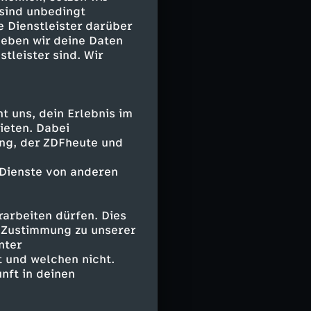
r dabeisteht,
 sind unbedingt
uck machen sich
e Dienstleister darüber
geben wir deine Daten
stleister sind. Wir
geltenden Jungen
 eigenen
mit großem
 uns, dein Erlebnis im
 versüßt durch
ieten. Dabei
rauf müssen Tom
ing, der ZDFheute und
 Dienste von anderen
arbeiten dürfen. Dies
e Zustimmung zu unserer
nter
 und welchen nicht.
nft in deinen