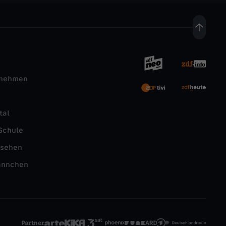
rnehmen
tal
Schule
nsehen
ännchen
Partner