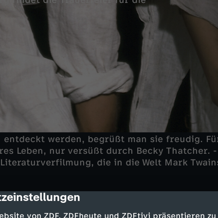
g findet die Trauerfeier für die
h entdeckt werden, begrüßt man sie freudig. F
res Leben, nur versüßt durch Becky Thatcher. -
 Literaturverfilmung, die in die Welt Mark Twai
zeinstellungen
cription
Huckleberry Finn sind auf die Jackson-Insel a
rei Männer. Einer liegt gefesselt am Boden, ein
ebsite von ZDF, ZDFheute und ZDFtivi präsentieren zu