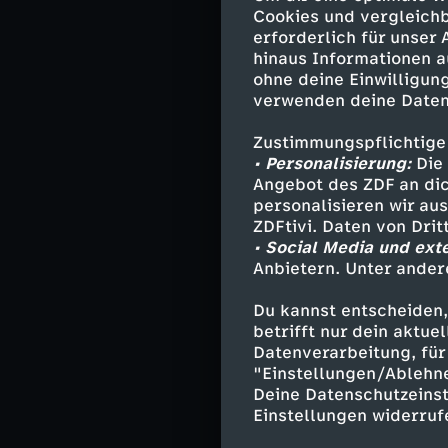
mit einem Colt 
Cookies und vergleichb
erkennt Tom vol
erforderlich für unser
hinaus Informationen a
aus dem Staub.
ohne deine Einwilligung
verwenden deine Daten
In St. Petersbu
statt. Die beid
Zustimmungspflichtige
Grabrede zu. Al
• Personalisierung:
Die 
Jubel begrüßt. 
Angebot des ZDF an dic
die Existenz se
personalisieren wir au
ZDFtivi. Daten von Dri
und Huck festste
• Social Media und ext
Anbietern. Unter ander
Darsteller
Du kannst entscheiden,
betrifft nur dein aktu
Datenverarbeitung, für 
Tom Sawyer 
"Einstellungen/Ablehn
Huckleberry 
Deine Datenschutzeinst
Tante Polly -
Einstellungen widerruf
Muff Potter 