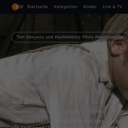
Startseite
Kategorien
Kinder
Live & TV
Tom Sawyers und Huckleberry Finns Abenteuer
Teil 2
Abenteuer
Serie
vergnüglich
85 Min.
2017
Tom und Huck belauschen auf der Jackson-