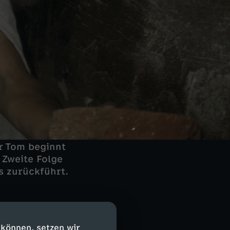
ür Tom beginnt
 Zweite Folge
ns zurückführt.
usgerückt. Dort
 anderer zielt
 können, setzen wir