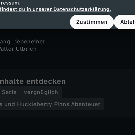
Nubret
pressum.
findest du in unserer Datenschutzerklärung.
Zustimmen
Able
gang Liebeneiner
alter Ulbrich
Inhalte entdecken
Serie
vergnüglich
 und Huckleberry Finns Abenteuer