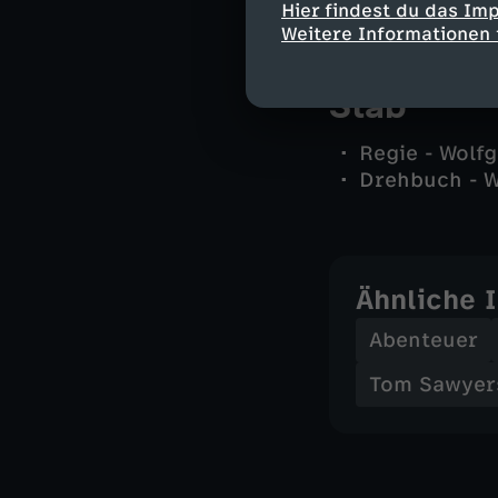
Jim - Serge 
Hier findest du das Im
Weitere Informationen 
Stab
Regie - Wolf
Drehbuch - W
Ähnliche 
Abenteuer
Tom Sawyers