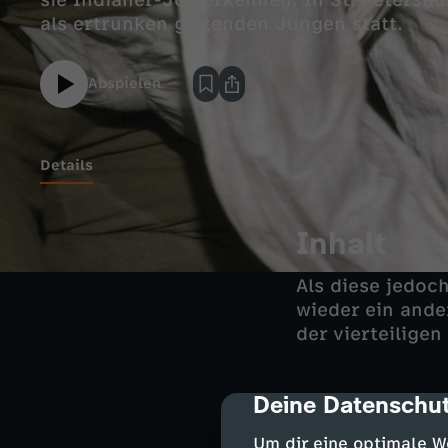
sie Indianer-Joe erkennen. In St. Petersbur
als ertrunken geltenden Jungen statt.
Abspielen
Details
Inhalt
Als diese jedoc
wieder ein ande
der vierteiligen
Deine Datenschut
cmp-dialog-des
Tom Sawyer und 
belauschen sie d
Um dir eine optimale W