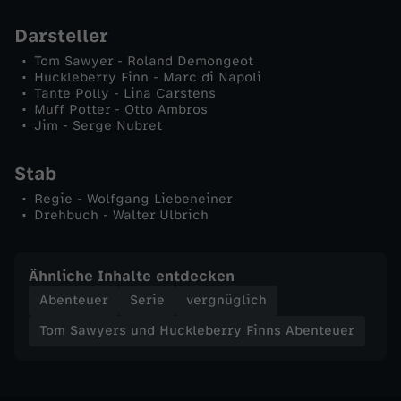
n
Darsteller
n
Tom Sawyer - Roland Demongeot
Huckleberry Finn - Marc di Napoli
Tante Polly - Lina Carstens
s
Muff Potter - Otto Ambros
Jim - Serge Nubret
A
Stab
b
Regie - Wolfgang Liebeneiner
Drehbuch - Walter Ulbrich
e
n
Ähnliche Inhalte entdecken
Abenteuer
Serie
vergnüglich
t
Tom Sawyers und Huckleberry Finns Abenteuer
e