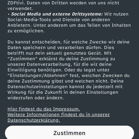
ZDFtivi. Daten von Dritten werden von uns nicht
Das ZDF
verwendet.
• Social Media und externe Drittsysteme:
Wir nutzen
ZDF Unternehmen
Social-Media-Tools und Dienste von anderen
Anbietern. Unter anderem um das Teilen von Inhalten
Karriere
zu ermöglichen.
Presseportal
Du kannst entscheiden, für welche Zwecke wir deine
ZDF goes Schule
Daten speichern und verarbeiten dürfen. Dies
betrifft nur dein aktuell genutztes Gerät. Mit
Werbefernsehen
"Zustimmen" erklärst du deine Zustimmung zu
unserer Datenverarbeitung, für die wir deine
Mainzelmännchen
Einwilligung benötigen. Oder du legst unter
"Einstellungen/Ablehnen" fest, welchen Zwecken du
deine Zustimmung gibst und welchen nicht. Deine
Datenschutzeinstellungen kannst du jederzeit mit
Wirkung für die Zukunft in deinen Einstellungen
widerrufen oder ändern.
Hier findest du das Impressum.
Partner
Weitere Informationen findest du in unserer
Datenschutzerklärung.
Zustimmen