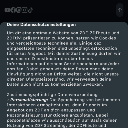
u
e
Deine Datenschutzeinstellungen
cmp-dialog-description
r
Um dir eine optimale Website von ZDF, ZDFheute und
ZDFtivi präsentieren zu können, setzen wir Cookies
-
und vergleichbare Techniken ein. Einige der
eingesetzten Techniken sind unbedingt erforderlich
für unser Angebot. Mit deiner Zustimmung dürfen wir
T
Mehr ZDF
Service
und unsere Dienstleister darüber hinaus
Informationen auf deinem Gerät speichern und/oder
ZDF-Apps
ZDFmitreden
abrufen. Dabei geben wir deine Daten ohne deine
e
Einwilligung nicht an Dritte weiter, die nicht unsere
Smart TV
Kontakt zum ZDF
direkten Dienstleister sind. Wir verwenden deine
i
Daten auch nicht zu kommerziellen Zwecken.
ZDFtext
Tickets
Zustimmungspflichtige Datenverarbeitung
Livestreams
Zuschauerservice
l
• Personalisierung:
Die Speicherung von bestimmten
Sendungen A-Z
Hilfe
Interaktionen ermöglicht uns, dein Erlebnis im
Angebot des ZDF an dich anzupassen und
4
TV-Programm
Personalisierungsfunktionen anzubieten. Dabei
personalisieren wir ausschließlich auf Basis deiner
Nutzung von ZDF Streaming, der ZDFheute und