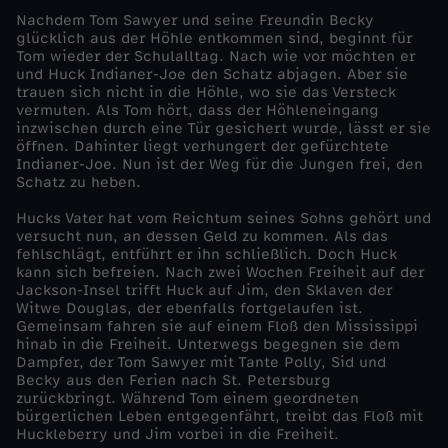
Nachdem Tom Sawyer und seine Freundin Becky
l
glücklich aus der Höhle entkommen sind, beginnt für
Tom wieder der Schulalltag. Nach wie vor möchten er
und Huck Indianer-Joe den Schatz abjagen. Aber sie
e
trauen sich nicht in die Höhle, wo sie das Versteck
vermuten. Als Tom hört, dass der Höhleneingang
inzwischen durch eine Tür gesichert wurde, lässt er sie
b
öffnen. Dahinter liegt verhungert der gefürchtete
Indianer-Joe. Nun ist der Weg für die Jungen frei, den
e
Schatz zu heben.
Hucks Vater hat vom Reichtum seines Sohns gehört und
r
versucht nun, an dessen Geld zu kommen. Als das
fehlschlägt, entführt er ihn schließlich. Doch Huck
kann sich befreien. Nach zwei Wochen Freiheit auf der
r
Jackson-Insel trifft Huck auf Jim, den Sklaven der
Witwe Douglas, der ebenfalls fortgelaufen ist.
y
Gemeinsam fahren sie auf einem Floß den Mississippi
hinab in die Freiheit. Unterwegs begegnen sie dem
Dampfer, der Tom Sawyer mit Tante Polly, Sid und
F
Becky aus den Ferien nach St. Petersburg
zurückbringt. Während Tom einem geordneten
bürgerlichen Leben entgegenfährt, treibt das Floß mit
i
Huckleberry und Jim vorbei in die Freiheit.