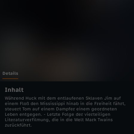
e
r
s
u
n
d
Details
H
Inhalt
Während Huck mit dem entlaufenen Sklaven Jim auf
u
einem Floß den Mississippi hinab in die Freiheit fährt,
steuert Tom auf einem Dampfer einem geordneten
Leben entgegen. - Letzte Folge der vierteiligen
c
Literaturverfilmung, die in die Welt Mark Twains
zurückführt.
k