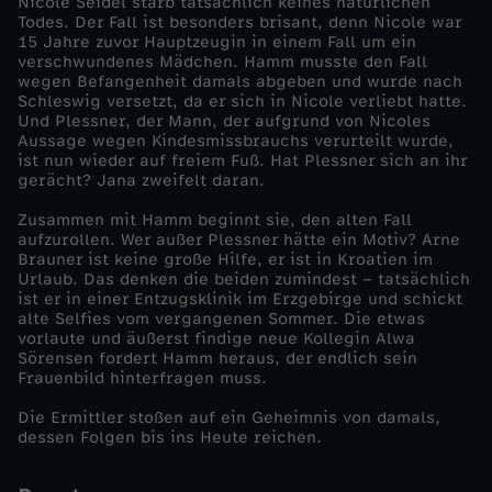
Nicole Seidel starb tatsächlich keines natürlichen
Todes. Der Fall ist besonders brisant, denn Nicole war
n
15 Jahre zuvor Hauptzeugin in einem Fall um ein
verschwundenes Mädchen. Hamm musste den Fall
wegen Befangenheit damals abgeben und wurde nach
d
Schleswig versetzt, da er sich in Nicole verliebt hatte.
Und Plessner, der Mann, der aufgrund von Nicoles
Aussage wegen Kindesmissbrauchs verurteilt wurde,
e
ist nun wieder auf freiem Fuß. Hat Plessner sich an ihr
gerächt? Jana zweifelt daran.
n
Zusammen mit Hamm beginnt sie, den alten Fall
aufzurollen. Wer außer Plessner hätte ein Motiv? Arne
-
Brauner ist keine große Hilfe, er ist in Kroatien im
Urlaub. Das denken die beiden zumindest – tatsächlich
ist er in einer Entzugsklinik im Erzgebirge und schickt
Ü
alte Selfies vom vergangenen Sommer. Die etwas
vorlaute und äußerst findige neue Kollegin Alwa
b
Sörensen fordert Hamm heraus, der endlich sein
Frauenbild hinterfragen muss.
e
Die Ermittler stoßen auf ein Geheimnis von damals,
dessen Folgen bis ins Heute reichen.
r