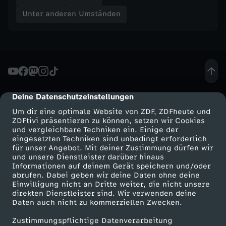
a
Unter anderen Umständen
u
s
Deine Datenschutzeinstellungen
cmp-dialog-description
Um dir eine optimale Website von ZDF, ZDFheute und
ZDFtivi präsentieren zu können, setzen wir Cookies
und vergleichbare Techniken ein. Einige der
eingesetzten Techniken sind unbedingt erforderlich
für unser Angebot. Mit deiner Zustimmung dürfen wir
Mehr ZDF
Service
und unsere Dienstleister darüber hinaus
Informationen auf deinem Gerät speichern und/oder
ZDF-Apps
ZDFmitreden
abrufen. Dabei geben wir deine Daten ohne deine
Einwilligung nicht an Dritte weiter, die nicht unsere
Smart TV
Kontakt zum ZDF
direkten Dienstleister sind. Wir verwenden deine
Daten auch nicht zu kommerziellen Zwecken.
ZDFtext
Tickets
Zustimmungspflichtige Datenverarbeitung
Livestreams
Zuschauerservice