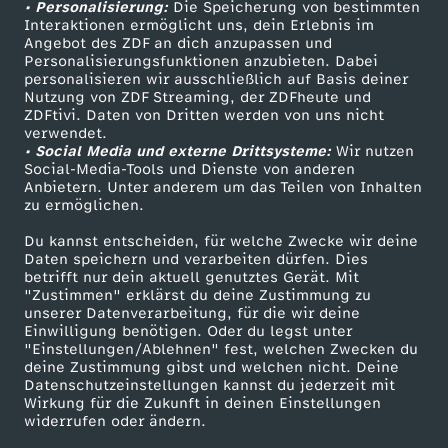
• Personalisierung:
Die Speicherung von bestimmten
Sendungen A-Z
Hilfe
Interaktionen ermöglicht uns, dein Erlebnis im
Angebot des ZDF an dich anzupassen und
TV-Programm
Personalisierungsfunktionen anzubieten. Dabei
personalisieren wir ausschließlich auf Basis deiner
Nutzung von ZDF Streaming, der ZDFheute und
ZDFtivi. Daten von Dritten werden von uns nicht
Das ZDF
verwendet.
• Social Media und externe Drittsysteme:
Wir nutzen
ZDF Unternehmen
Social-Media-Tools und Dienste von anderen
Anbietern. Unter anderem um das Teilen von Inhalten
Karriere
zu ermöglichen.
Presseportal
Du kannst entscheiden, für welche Zwecke wir deine
ZDF goes Schule
Daten speichern und verarbeiten dürfen. Dies
betrifft nur dein aktuell genutztes Gerät. Mit
Werbefernsehen
"Zustimmen" erklärst du deine Zustimmung zu
unserer Datenverarbeitung, für die wir deine
Mainzelmännchen
Einwilligung benötigen. Oder du legst unter
"Einstellungen/Ablehnen" fest, welchen Zwecken du
deine Zustimmung gibst und welchen nicht. Deine
Datenschutzeinstellungen kannst du jederzeit mit
Wirkung für die Zukunft in deinen Einstellungen
widerrufen oder ändern.