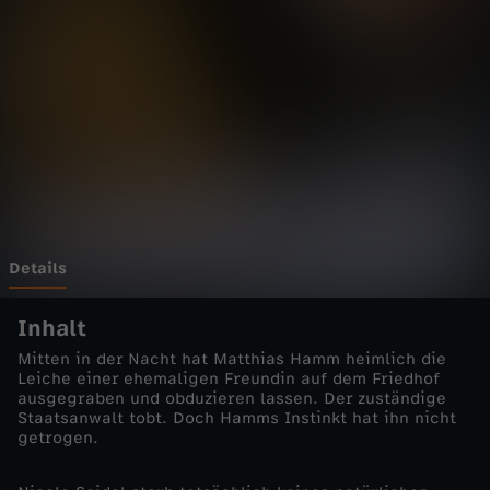
d
e
r
e
n
U
Details
m
Inhalt
Mitten in der Nacht hat Matthias Hamm heimlich die
s
Leiche einer ehemaligen Freundin auf dem Friedhof
ausgegraben und obduzieren lassen. Der zuständige
Staatsanwalt tobt. Doch Hamms Instinkt hat ihn nicht
t
getrogen.
ä