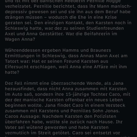
und ist mit der dänischen Reederin Pernille Rogge
verheiratet. Pernille berichtet, dass ihr Mann manisch-
n
depressiv gewesen sei und sie ihn aus dem Beruf habe
drängen müssen – wodurch die Ehe in eine Krise
geraten sei. Den einzigen Kontakt, den Karsten noch in
d
Schleswig hatte, war der zu seinen Studienfreunden
Axel und Anna Gerstätter. War die Beifahrerin im
Wagen Anna?
e
Währenddessen ergeben Hamms und Brauners
n
Ermittlungen in Schleswig, dass Annas Mann Axel am
Tatort war: Hat er seinen Freund Karsten aus
Eifersucht erschlagen, weil Anna eine Affäre mit ihm
-
hatte?
Der Fall nimmt eine überraschende Wende, als Jana
L
herausfindet, dass nicht Anna zusammen mit Karsten
im Auto saß, sondern ihre 15-jährige Tochter Caro, mit
i
der der manische Karsten offenbar ein neues Leben
beginnen wollte. Jana findet Caro in einem Versteck
zusammen mit Karstens und Pernilles Sohn Jonas.
e
Caros Aussage: Nachdem Karsten den Polizisten
überfahren habe, wollte sie zurück nach Hause. Ihr
Vater sei wütend geworden und habe Karsten
b
vermutlich im Streit getötet. Caro sei entsetzt vor