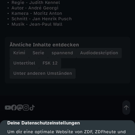
Regie - Judith Kennel
Autor - André Georgi
Kamera - Moritz Anton
Schnitt - Jan Henrik Pusch
Musik - Jean-Paul Wall
Ähnliche Inhalte entdecken
Krimi
Serie
spannend
Audiodeskription
Untertitel
FSK 12
Unter anderen Umständen
Deine Datenschutzeinstellungen
cmp-dialog-description
Um dir eine optimale Website von ZDF, ZDFheute und