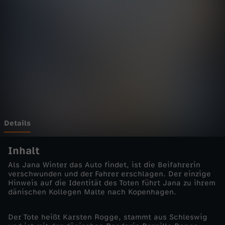
d
e
r
e
n
U
Details
m
Inhalt
Als Jana Winter das Auto findet, ist die Beifahrerin
s
verschwunden und der Fahrer erschlagen. Der einzige
Hinweis auf die Identität des Toten führt Jana zu ihrem
dänischen Kollegen Malte nach Kopenhagen.
t
Der Tote heißt Karsten Rogge, stammt aus Schleswig
ä