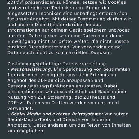
ZDFtivi präsentieren zu können, setzen wir Cookies
und vergleichbare Techniken ein. Einige der
eingesetzten Techniken sind unbedingt erforderlich
für unser Angebot. Mit deiner Zustimmung dürfen wir
Mehr ZDF
Service
und unsere Dienstleister darüber hinaus
Informationen auf deinem Gerät speichern und/oder
ZDF-Apps
ZDFmitreden
abrufen. Dabei geben wir deine Daten ohne deine
Einwilligung nicht an Dritte weiter, die nicht unsere
Smart TV
Kontakt zum ZDF
direkten Dienstleister sind. Wir verwenden deine
Daten auch nicht zu kommerziellen Zwecken.
ZDFtext
Tickets
Zustimmungspflichtige Datenverarbeitung
Livestreams
Zuschauerservice
• Personalisierung:
Die Speicherung von bestimmten
Sendungen A-Z
Hilfe
Interaktionen ermöglicht uns, dein Erlebnis im
Angebot des ZDF an dich anzupassen und
TV-Programm
Personalisierungsfunktionen anzubieten. Dabei
personalisieren wir ausschließlich auf Basis deiner
Nutzung von ZDF Streaming, der ZDFheute und
ZDFtivi. Daten von Dritten werden von uns nicht
Das ZDF
verwendet.
• Social Media und externe Drittsysteme:
Wir nutzen
ZDF Unternehmen
Social-Media-Tools und Dienste von anderen
Anbietern. Unter anderem um das Teilen von Inhalten
Karriere
zu ermöglichen.
Presseportal