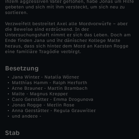
ihrem aggressiven Vater geflohen, habe Jonas um Hilfe
e
gebeten und sich mit ihm versteckt, um sich neu zu
sortieren.
s
Verzweifelt bestreitet Axel alle Mordvorwürfe – aber
die Beweise sind erdrückend. In der
Untersuchungshaft nimmt er sich das Leben. Doch am
r
Ende finden Jana und ihr dänischer Kollege Malte
heraus, dass sich hinter dem Mord an Karsten Rogge
a
eine familiäre Tragödie verbirgt.
u
Besetzung
Jana Winter - Natalia Wörner
s
Matthias Hamm - Ralph Herforth
Arne Brauner - Martin Brambach
Malte - Magnus Krepper
c
Caro Gerstätter - Emma Drogunova
Jonas Rogge - Merlin Rose
h
Anna Gerstätter - Regula Grauwiller
und andere -
Stab