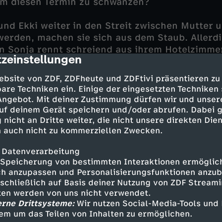
um diesen Termin zu schwänzen?
und Ekki weiter in den Streit zwischen Mutter 
werden, machen sie sich aus dem Staub. Allerd
nn Sonja rennt schreiend aus ihrem Hotelzimme
zeinstellungen
cription
elbett liegt ein Frauenkörper, übersät mit blu
 sich nur um eine Puppe, doch für Wilsberg Gr
ebsite von ZDF, ZDFheute und ZDFtivi präsentieren zu
n.
are Techniken ein. Einige der eingesetzten Techniken
 Angebot. Mit deiner Zustimmung dürfen wir und unser
iert sich heftig bei der Frau mit den Traummaß
uf deinem Gerät speichern und/oder abrufen. Dabei 
 nicht an Dritte weiter, die nicht unsere direkten Dien
ne Leiche gibt: Sonjas Assistent wird tot aufgef
 auch nicht zu kommerziellen Zwecken.
 Sonja zu ihrer Mutter in ihr Hotel zurück. Kur
nja schreiend aus ihrem Hotelzimmer. Auf ihre
 Datenverarbeitung
enpuppe, übersät mit blutroten Rosen. Kurz dara
Speicherung von bestimmten Interaktionen ermöglicht
det aufgefunden.
h anzupassen und Personalisierungsfunktionen anzub
sschließlich auf Basis deiner Nutzung von ZDF Stream
tten werden von uns nicht verwendet.
erne Drittsysteme:
Wir nutzen Social-Media-Tools und
g
em um das Teilen von Inhalten zu ermöglichen.