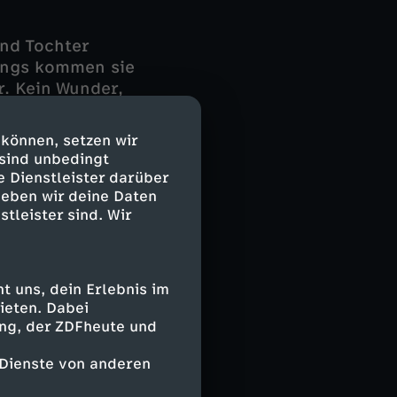
und Tochter
ings kommen sie
r. Kein Wunder,
troten Rosen.
und genug,
 können, setzen wir
 sind unbedingt
e Dienstleister darüber
en. Bis es
geben wir deine Daten
stleister sind. Wir
unden. Wilsberg
z bevor sie
m Hotelbett
uf wird ihr
 uns, dein Erlebnis im
ieten. Dabei
ing, der ZDFheute und
 Dienste von anderen