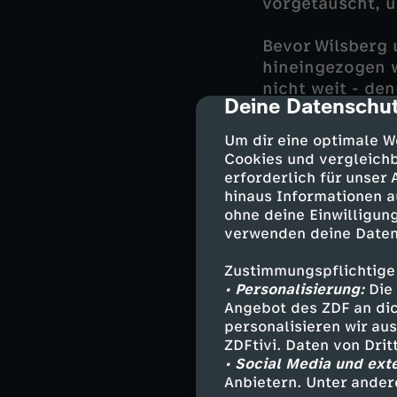
vorgetäuscht, 
Bevor Wilsberg 
hineingezogen 
nicht weit - de
Deine Datenschut
cmp-dialog-des
denn in dem Hot
Zwar handelt es
Um dir eine optimale W
Sonja zu glaube
Cookies und vergleichb
erforderlich für unser
Auch Ekki engag
hinaus Informationen a
ohne deine Einwilligung
tatsächliche ei
verwenden deine Daten
und Ekki bringen
gehen, rennt So
Zustimmungspflichtige
liegt eine Frau
• Personalisierung:
Die 
Assistent ermor
Angebot des ZDF an dic
personalisieren wir au
ZDFtivi. Daten von Dri
• Social Media und ext
Besetzun
Anbietern. Unter ander