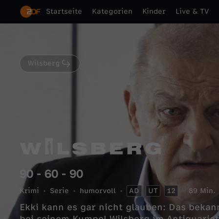
Startseite
Kategorien
Kinder
Live & TV
Wilsberg
90 - 60 - 90
Krimi
Serie
humorvoll
AD
UT
12
89 Min.
Ekki kann es gar nicht glauben: Das beka