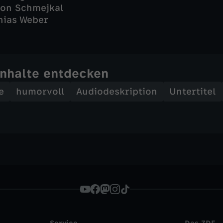
mon Schmejkal
hias Weber
Inhalte entdecken
e
humorvoll
Audiodeskription
Untertitel