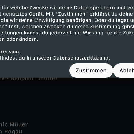
rg - Leonard Lansink
 für welche Zwecke wir deine Daten speichern und ver
kötter - Oliver Korittke
ell genutztes Gerät. Mit "Zustimmen" erklärst du dein
die wir deine Einwilligung benötigen. Oder du legst u
 - Ina Paule Klink
en" fest, welchen Zwecken du deine Zustimmung gibst
Anna Springer - Rita Russek
ellungen kannst du jederzeit mit Wirkung für die Zuku
Roland Jankowsky
en oder ändern.
d - Karoline Eichhorn
 - Jasmin Lord
pressum.
Oliver Wnuk
findest du in unserer Datenschutzerklärung.
 Katja Danowski
Zustimmen
Able
 Felix - Max Giermann
rk - Benjamin Grüter
nic Müller
n Rogall