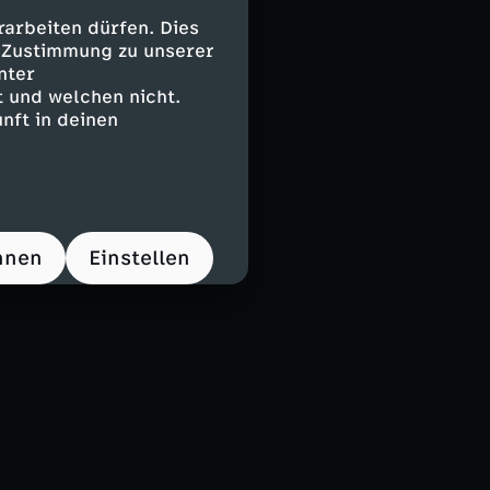
arbeiten dürfen. Dies
e Zustimmung zu unserer
nter
 und welchen nicht.
nft in deinen
hnen
Einstellen