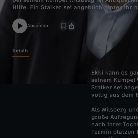
bei seinem Kumpel Wilsberg im Antiquariat
Hilfe. Ein Stalker sei angeblich hinter ihr h
Abspielen
Details
Ekki kann es ga
seinem Kumpel W
Stalker sei ange
völlig aus dem 
Als Wilsberg un
große Aufregung
nach ihrer Toch
Termin platzen 