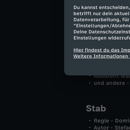
Georg Wilsbe
Du kannst entscheiden,
Ekkehardt Tal
betrifft nur dein aktu
Datenverarbeitung, für 
Alex Holtkamp
"Einstellungen/Ablehn
Kommissarin 
Deine Datenschutzeinst
Overbeck - 
Einstellungen widerruf
Britta Conra
Sonja Conrad
Hier findest du das Im
Rolf Blank - 
Weitere Informationen 
Nele Blank -
Modedesigner
Assistent Ma
und andere -
Stab
Regie - Domi
Autor - Stefa