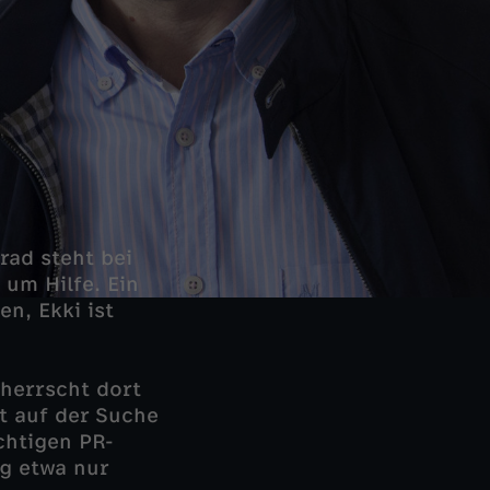
rad steht bei
 um Hilfe. Ein
en, Ekki ist
 herrscht dort
t auf der Suche
chtigen PR-
rg etwa nur