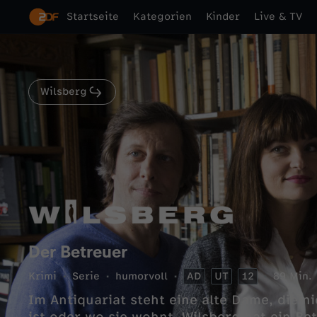
Startseite
Kategorien
Kinder
Live & TV
Wilsberg
Der Betreuer
Krimi
Serie
humorvoll
AD
UT
12
89 Min.
Im Antiquariat steht eine alte Dame, die 