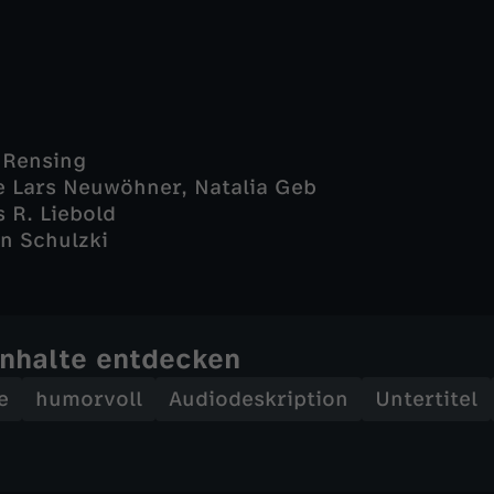
 Rensing
e Lars Neuwöhner, Natalia Geb
 R. Liebold
an Schulzki
Inhalte entdecken
e
humorvoll
Audiodeskription
Untertitel