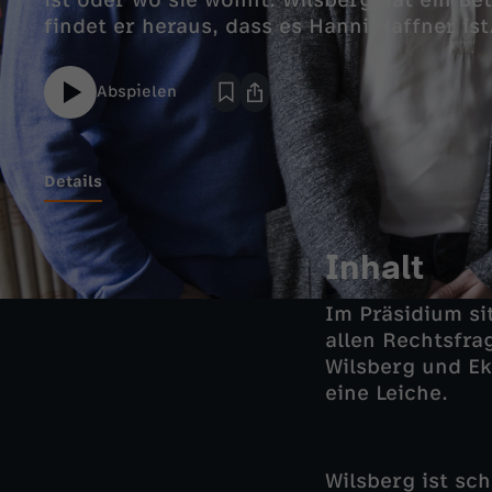
ist oder wo sie wohnt. Wilsberg hat ein B
findet er heraus, dass es Hanni Haffner ist
Abspielen
Details
Inhalt
Im Präsidium si
allen Rechtsfra
Wilsberg und Ek
eine Leiche.
Wilsberg ist sch