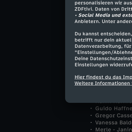
personalisieren wir au
ZDFtivi. Daten von Dri
Für Wilsberg, E
• Social Media und ext
kalkulierter Fü
Anbietern. Unter ander
beitragen, dass
Du kannst entscheiden,
betrifft nur dein aktu
Datenverarbeitung, für 
Besetzun
"Einstellungen/Ablehn
Deine Datenschutzeinst
Einstellungen widerruf
Georg Wilsbe
Ekki Talkötte
Hier findest du das Im
Alexandra Ho
Weitere Informationen 
Kommissarin 
Overbeck - 
Hanni Haffne
Guido Haffne
Gregor Casse
Vanessa Bald
Merle - Jani