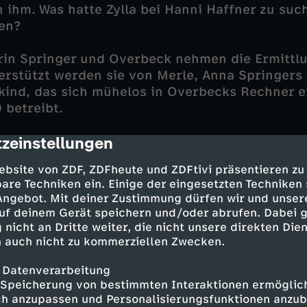
n ihm. Was hatte Zylla bei Hanni Haffner zu s
en?
in Springer und Overbeck nehmen die Ermittlu
terstützt werden sie von Merle, Anna Springers 
kind, das sich mühelos in Overbecks Rechner 
0 betreibt.
zeinstellungen
eicht bald das Gefühl, dass Gregor Cassell nich
cription
Freund und Betreuer Hannis ist, der er vorgibt
ebsite von ZDF, ZDFheute und ZDFtivi präsentieren zu
ido Haffner, der mit Alex' rechtlicher Unterst
are Techniken ein. Einige der eingesetzten Techniken
chaft kämpft, scheint es in Wirklichkeit nur 
 Angebot. Mit deiner Zustimmung dürfen wir und unser
os Tochter Vanessa Balders, die Zylla engagiert
uf deinem Gerät speichern und/oder abrufen. Dabei 
ben offenbar auch etwas zu verbergen.
 nicht an Dritte weiter, die nicht unsere direkten Dien
 auch nicht zu kommerziellen Zwecken.
sich zu, als Guido Haffner tot aufgefunden wird.
 Datenverarbeitung
s Gregor Cassell für den Mord verantwortlich is
Speicherung von bestimmten Interaktionen ermöglicht
 Ungereimtheiten in Cassels Privat- und Lieb
h anzupassen und Personalisierungsfunktionen anzub
heint Hanni Gregor voll zu vertrauen.