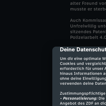
alter Freund vo
musste er sterb
Auch Kommissar
Unfreiwillig un
sitzendes Paten
Polizeiarbeit 4.
Deine Datenschut
Wilsberg beschl
cmp-dialog-des
uneigennützige 
Um dir eine optimale W
Hannis Neffe Gu
Cookies und vergleichb
Hannis Vormunds
erforderlich für unser
gehen. Und Guid
hinaus Informationen a
Mann Marcel ha
ohne deine Einwilligung
verwenden deine Daten
Der Fall spitzt 
Zustimmungspflichtige
darauf hin, das
• Personalisierung:
Die 
wenn immer mehr
Angebot des ZDF an dic
auftauchen – sc