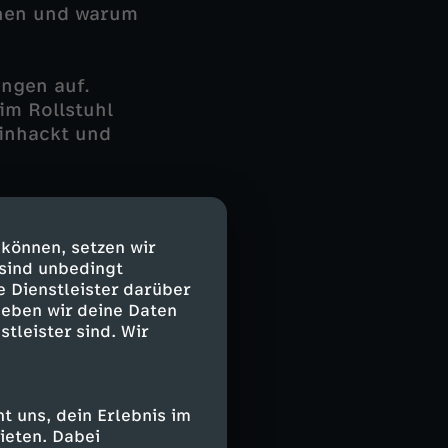
uchen und warum
ngen auf.
im Rollstuhl
einhackt und
t der
 zu sein. Auch
 können, setzen wir
ützung um
 sind unbedingt
um das Erbe zu
e Dienstleister darüber
 hat, und ihr
geben wir deine Daten
stleister sind. Wir
 Alles deutet
t. Doch auch,
 uns, dein Erlebnis im
esleben
ieten. Dabei