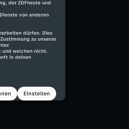
ing, der ZDFheute und
n ehrlicher und
 Dienste von anderen
nni dazu
arbeiten dürfen. Dies
e Zustimmung zu unserer
nter
 und welchen nicht.
nft in deinen
hnen
Einstellen