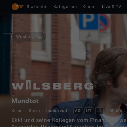
Startseite
Kategorien
Kinder
Live & TV
Wilsberg
Mundtot
Krimi
Serie
humorvoll
AD
UT
12
89 Min.
Ekki und seine Kollegen vom Finanzamt we