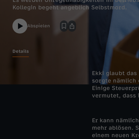
Es werden Unregelmäßigkeiten im Betriebs
Kollegin begeht angeblich Selbstmord.
Abspielen
Details
Ekki glaubt das
sorgte nämlich 
Einige Steuerpr
vermutet, dass 
Er kann nämlich
mehr ablösen. S
einem neuen Kre