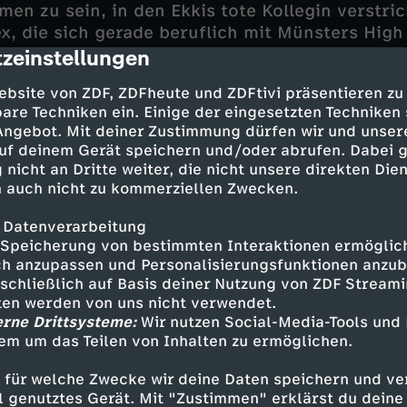
en zu sein, in den Ekkis tote Kollegin verstrick
ex, die sich gerade beruflich mit Münsters High
zeinstellungen
cription
he Selbstmord entpuppt sich schnell als kaltbl
ebsite von ZDF, ZDFheute und ZDFtivi präsentieren zu
 der Täter vertuschen? Und was hat eine vermi
are Techniken ein. Einige der eingesetzten Techniken
 tun? Das Netz der Intrigen verdichtet sich - 
 Angebot. Mit deiner Zustimmung dürfen wir und unser
vate Mäzene der Stadt Münster, Steuerbetrug u
uf deinem Gerät speichern und/oder abrufen. Dabei 
e. Und alles scheint mit dem Tod der jungen F
 nicht an Dritte weiter, die nicht unsere direkten Dien
 auch nicht zu kommerziellen Zwecken.
 Datenverarbeitung
Speicherung von bestimmten Interaktionen ermöglicht
g
h anzupassen und Personalisierungsfunktionen anzub
sschließlich auf Basis deiner Nutzung von ZDF Stream
rg - Leonard Lansink
tten werden von uns nicht verwendet.
erne Drittsysteme:
Wir nutzen Social-Media-Tools und
r - Oliver Korittke
em um das Teilen von Inhalten zu ermöglichen.
Springer - Rita Russek
ule Klink
 für welche Zwecke wir deine Daten speichern und ver
Roland Jankowsky
ell genutztes Gerät. Mit "Zustimmen" erklärst du dein