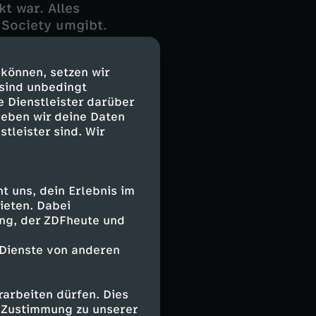
t war. Alles
 Society umgibt.
ütiger Mord.
 können, setzen wir
sste Steuerakte
 sind unbedingt
Wilsberg stößt
e Dienstleister darüber
nd faule Kredite
geben wir deine Daten
inanzbeamtin zu
stleister sind. Wir
 uns, dein Erlebnis im
ieten. Dabei
ing, der ZDFheute und
 Dienste von anderen
arbeiten dürfen. Dies
e Zustimmung zu unserer