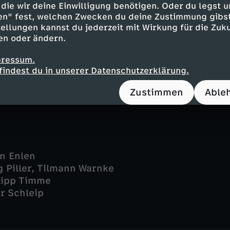
nd - Kirsten Block
die wir deine Einwilligung benötigen. Oder du legst u
rektor Müntemeyer - Rainer Bock
en" fest, welchen Zwecken du deine Zustimmung gibst
iter Koch - Udo Schenk
ellungen kannst du jederzeit mit Wirkung für die Zuku
en oder ändern.
 Passlick - Hubertus Hartmann
 Thomas Loibl
pressum.
rling - Rainer Will
findest du in unserer Datenschutzerklärung.
Leslie Malton
Zustimmen
Able
in Enlen
g Piller, Tilmann Warnke
lipp Timme
r Schleip