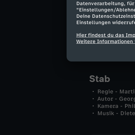
Christa Siela
Datenverarbeitung, für 
Oberfinanzdi
"Einstellungen/Ablehn
Finanzamtsle
Deine Datenschutzeinst
Einstellungen widerruf
Bankdirektor
Herr Kaiser -
Hier findest du das Im
Bankier Schie
Weitere Informationen 
Amtsärztin - 
und andere -
Stab
Regie - Mart
Autor - Geor
Kamera - Phi
Musik - Diete