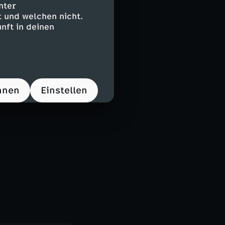
nter
 und welchen nicht.
nft in deinen
hnen
Einstellen