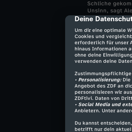
Schliche gekomm
Unsinn, sagt Al
Deine Datenschut
cmp-dialog-des
Der vermeintlic
Um dir eine optimale W
Aber was wollte
Cookies und vergleichb
mit dem Mord zu
erforderlich für unser
auf dubiose pri
hinaus Informationen a
in Millionenhöh
ohne deine Einwilligung
tun zu haben.
verwenden deine Daten
Zustimmungspflichtige
• Personalisierung:
Die 
Besetzun
Angebot des ZDF an dic
personalisieren wir au
Georg Wilsbe
ZDFtivi. Daten von Dri
• Social Media und ext
Ekki Talkötte
Anbietern. Unter ander
Kommissarin 
Alex - Ina Pa
Du kannst entscheiden,
Overbeck - 
betrifft nur dein aktu