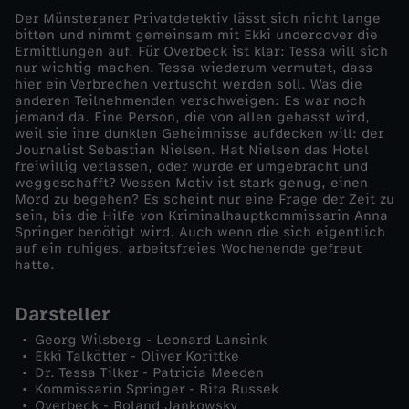
Der Münsteraner Privatdetektiv lässt sich nicht lange
u
bitten und nimmt gemeinsam mit Ekki undercover die
Ermittlungen auf. Für Overbeck ist klar: Tessa will sich
nur wichtig machen. Tessa wiederum vermutet, dass
n
hier ein Verbrechen vertuscht werden soll. Was die
anderen Teilnehmenden verschweigen: Es war noch
jemand da. Eine Person, die von allen gehasst wird,
s
weil sie ihre dunklen Geheimnisse aufdecken will: der
Journalist Sebastian Nielsen. Hat Nielsen das Hotel
freiwillig verlassen, oder wurde er umgebracht und
weggeschafft? Wessen Motiv ist stark genug, einen
Mord zu begehen? Es scheint nur eine Frage der Zeit zu
sein, bis die Hilfe von Kriminalhauptkommissarin Anna
Springer benötigt wird. Auch wenn die sich eigentlich
auf ein ruhiges, arbeitsfreies Wochenende gefreut
hatte.
Darsteller
Georg Wilsberg - Leonard Lansink
Ekki Talkötter - Oliver Korittke
Dr. Tessa Tilker - Patricia Meeden
Kommissarin Springer - Rita Russek
Overbeck - Roland Jankowsky