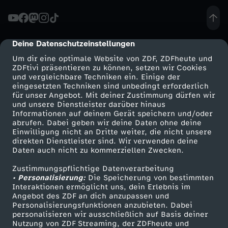
Deine Datenschutzeinstellungen
cmp-dialog-description
Um dir eine optimale Website von ZDF, ZDFheute und
ZDFtivi präsentieren zu können, setzen wir Cookies
und vergleichbare Techniken ein. Einige der
eingesetzten Techniken sind unbedingt erforderlich
für unser Angebot. Mit deiner Zustimmung dürfen wir
Mehr ZDF
Service
und unsere Dienstleister darüber hinaus
Informationen auf deinem Gerät speichern und/oder
ZDF-Apps
ZDFmitreden
abrufen. Dabei geben wir deine Daten ohne deine
Einwilligung nicht an Dritte weiter, die nicht unsere
Smart TV
Kontakt zum ZDF
direkten Dienstleister sind. Wir verwenden deine
Daten auch nicht zu kommerziellen Zwecken.
ZDFtext
Tickets
Zustimmungspflichtige Datenverarbeitung
Livestreams
Zuschauerservice
• Personalisierung:
Die Speicherung von bestimmten
Sendungen A-Z
Hilfe
Interaktionen ermöglicht uns, dein Erlebnis im
Angebot des ZDF an dich anzupassen und
TV-Programm
Personalisierungsfunktionen anzubieten. Dabei
personalisieren wir ausschließlich auf Basis deiner
Nutzung von ZDF Streaming, der ZDFheute und