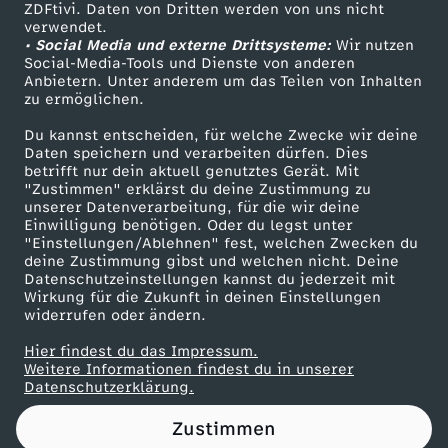
ZDFtivi. Daten von Dritten werden von uns nicht
Das ZDF
verwendet.
• Social Media und externe Drittsysteme:
Wir nutzen
ZDF Unternehmen
Social-Media-Tools und Dienste von anderen
Anbietern. Unter anderem um das Teilen von Inhalten
Karriere
zu ermöglichen.
Presseportal
Du kannst entscheiden, für welche Zwecke wir deine
ZDF goes Schule
Daten speichern und verarbeiten dürfen. Dies
betrifft nur dein aktuell genutztes Gerät. Mit
Werbefernsehen
"Zustimmen" erklärst du deine Zustimmung zu
unserer Datenverarbeitung, für die wir deine
Mainzelmännchen
Einwilligung benötigen. Oder du legst unter
"Einstellungen/Ablehnen" fest, welchen Zwecken du
deine Zustimmung gibst und welchen nicht. Deine
Datenschutzeinstellungen kannst du jederzeit mit
Wirkung für die Zukunft in deinen Einstellungen
widerrufen oder ändern.
Hier findest du das Impressum.
Partner
Weitere Informationen findest du in unserer
Datenschutzerklärung.
Zustimmen