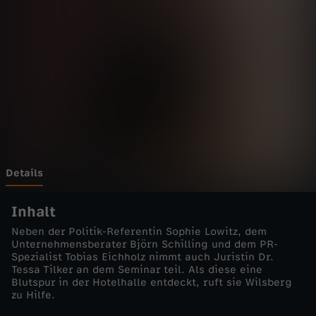
g
-
E
i
n
e
Details
r
Inhalt
Neben der Politik-Referentin Sophie Lowitz, dem
v
Unternehmensberater Björn Schilling und dem PR-
Spezialist Tobias Eichholz nimmt auch Juristin Dr.
Tessa Tilker an dem Seminar teil. Als diese eine
o
Blutspur in der Hotelhalle entdeckt, ruft sie Wilsberg
zu Hilfe.
n