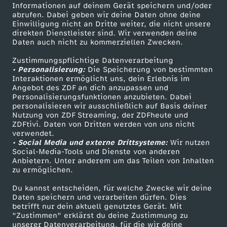
n
Informationen auf deinem Gerät speichern und/oder
ZDF-Apps
ZDFmitreden
abrufen. Dabei geben wir deine Daten ohne deine
Einwilligung nicht an Dritte weiter, die nicht unsere
t
Smart TV
Kontakt zum ZDF
direkten Dienstleister sind. Wir verwenden deine
Daten auch nicht zu kommerziellen Zwecken.
ZDFtext
Tickets
e
Zustimmungspflichtige Datenverarbeitung
Livestreams
Zuschauerservice
• Personalisierung:
Die Speicherung von bestimmten
Sendungen A-Z
Hilfe
Interaktionen ermöglicht uns, dein Erlebnis im
Angebot des ZDF an dich anzupassen und
TV-Programm
Personalisierungsfunktionen anzubieten. Dabei
personalisieren wir ausschließlich auf Basis deiner
Nutzung von ZDF Streaming, der ZDFheute und
ZDFtivi. Daten von Dritten werden von uns nicht
Das ZDF
verwendet.
• Social Media und externe Drittsysteme:
Wir nutzen
ZDF Unternehmen
Social-Media-Tools und Dienste von anderen
Anbietern. Unter anderem um das Teilen von Inhalten
Karriere
zu ermöglichen.
Presseportal
Du kannst entscheiden, für welche Zwecke wir deine
ZDF goes Schule
Daten speichern und verarbeiten dürfen. Dies
betrifft nur dein aktuell genutztes Gerät. Mit
Werbefernsehen
"Zustimmen" erklärst du deine Zustimmung zu
unserer Datenverarbeitung, für die wir deine
Mainzelmännchen