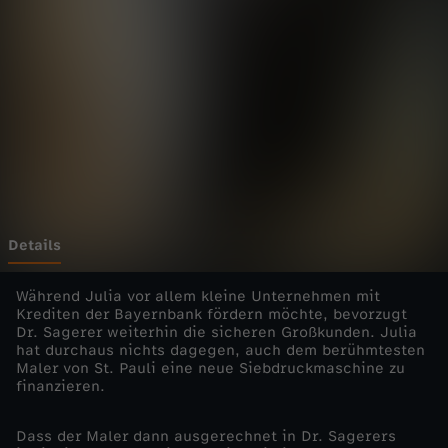
c
Wechseln zu: ZDFheute
h
n
e
r
i
Details
n
Während Julia vor allem kleine Unternehmen mit
Krediten der Bayernbank fördern möchte, bevorzugt
Dr. Sagerer weiterhin die sicheren Großkunden. Julia
H
hat durchaus nichts dagegen, auch dem berühmtesten
Maler von St. Pauli eine neue Siebdruckmaschine zu
a
finanzieren.
m
Dass der Maler dann ausgerechnet in Dr. Sagerers