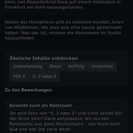
kann, hat Reporterkind Nora auf einem Hoteldach in
Frankfurt am Main herausgefunden.
e
Neben der Honigbiene gibt es mehrere hundert Arten
l
von Wildbienen, die aber alle eine Sache gemeinsam
haben. Was das ist, müssen die Rateteams im Studio
herausfinden.
d
e
Ähnliche Inhalte entdecken
Unterhaltung
Show
knifflig
Untertitel
n
FSK 0
1, 2 oder 3
d
Zu den Bewerbungen
e
Bewerbt euch als Rateteam!
r
Ihr seid Fans von “1, 2 oder 3” und wollt selbst Teil
der Show sein? Dann aufgepasst: Wir suchen
Rateteams aus ganz Deutschland - von Nord nach
N
Süd und von Ost nach West!