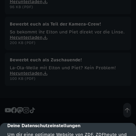
Herunterladen
a
96 KB (PDF)
t
Bewerbt euch als Teil der Kamera-Crew!
So bekommt ihr Elton und Piet direkt vor die Linse.
u
Herunterladen
200 KB (PDF)
r
Bewerbt euch als Zuschauende!
La-Ola-Welle mit Elton und Piet? Kein Problem!
Herunterladen
100 KB (PDF)
Deine Datenschutzeinstellungen
cmp-dialog-description
Um dir eine optimale Website von ZDF, ZDFheute und