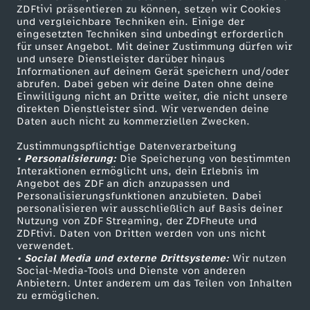
ZDFtivi präsentieren zu können, setzen wir Cookies
und vergleichbare Techniken ein. Einige der
eingesetzten Techniken sind unbedingt erforderlich
für unser Angebot. Mit deiner Zustimmung dürfen wir
Mehr ZDF
Service
und unsere Dienstleister darüber hinaus
Informationen auf deinem Gerät speichern und/oder
ZDF-Apps
ZDFmitreden
abrufen. Dabei geben wir deine Daten ohne deine
Einwilligung nicht an Dritte weiter, die nicht unsere
Smart TV
Kontakt zum ZDF
direkten Dienstleister sind. Wir verwenden deine
Daten auch nicht zu kommerziellen Zwecken.
ZDFtext
Tickets
Zustimmungspflichtige Datenverarbeitung
Livestreams
Zuschauerservice
• Personalisierung:
Die Speicherung von bestimmten
Sendungen A-Z
Hilfe
Interaktionen ermöglicht uns, dein Erlebnis im
Angebot des ZDF an dich anzupassen und
TV-Programm
Personalisierungsfunktionen anzubieten. Dabei
personalisieren wir ausschließlich auf Basis deiner
Nutzung von ZDF Streaming, der ZDFheute und
ZDFtivi. Daten von Dritten werden von uns nicht
Das ZDF
verwendet.
• Social Media und externe Drittsysteme:
Wir nutzen
ZDF Unternehmen
Social-Media-Tools und Dienste von anderen
Anbietern. Unter anderem um das Teilen von Inhalten
Karriere
zu ermöglichen.
Presseportal