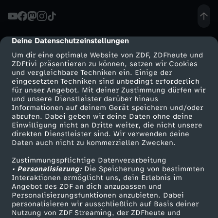
Deine Datenschutzeinstellungen
cmp-dialog-description
Um dir eine optimale Website von ZDF, ZDFheute und
ZDFtivi präsentieren zu können, setzen wir Cookies
und vergleichbare Techniken ein. Einige der
eingesetzten Techniken sind unbedingt erforderlich
für unser Angebot. Mit deiner Zustimmung dürfen wir
Mehr ZDF
Service
und unsere Dienstleister darüber hinaus
Informationen auf deinem Gerät speichern und/oder
ZDF-Apps
ZDFmitreden
abrufen. Dabei geben wir deine Daten ohne deine
Einwilligung nicht an Dritte weiter, die nicht unsere
Smart TV
Kontakt zum ZDF
direkten Dienstleister sind. Wir verwenden deine
Daten auch nicht zu kommerziellen Zwecken.
ZDFtext
Tickets
Zustimmungspflichtige Datenverarbeitung
Livestreams
Zuschauerservice
• Personalisierung:
Die Speicherung von bestimmten
Sendungen A-Z
Hilfe
Interaktionen ermöglicht uns, dein Erlebnis im
Angebot des ZDF an dich anzupassen und
TV-Programm
Personalisierungsfunktionen anzubieten. Dabei
personalisieren wir ausschließlich auf Basis deiner
Nutzung von ZDF Streaming, der ZDFheute und