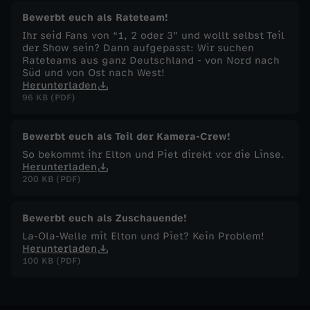
Bewerbt euch als Rateteam!
i
Ihr seid Fans von “1, 2 oder 3” und wollt selbst Teil
der Show sein? Dann aufgepasst: Wir suchen
e
Rateteams aus ganz Deutschland - von Nord nach
Süd und von Ost nach West!
Herunterladen
b
96 KB (PDF)
e
Bewerbt euch als Teil der Kamera-Crew!
So bekommt ihr Elton und Piet direkt vor die Linse.
r
Herunterladen
200 KB (PDF)
2
Bewerbt euch als Zuschauende!
0
La-Ola-Welle mit Elton und Piet? Kein Problem!
Herunterladen
2
100 KB (PDF)
4