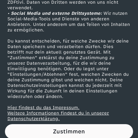
ZDFtivi. Daten von Dritten werden von uns nicht
Das ZDF
verwendet.
• Social Media und externe Drittsysteme:
Wir nutzen
ZDF Unternehmen
Social-Media-Tools und Dienste von anderen
Anbietern. Unter anderem um das Teilen von Inhalten
Karriere
zu ermöglichen.
Presseportal
Du kannst entscheiden, für welche Zwecke wir deine
ZDF goes Schule
Daten speichern und verarbeiten dürfen. Dies
betrifft nur dein aktuell genutztes Gerät. Mit
Werbefernsehen
"Zustimmen" erklärst du deine Zustimmung zu
unserer Datenverarbeitung, für die wir deine
Mainzelmännchen
Einwilligung benötigen. Oder du legst unter
"Einstellungen/Ablehnen" fest, welchen Zwecken du
deine Zustimmung gibst und welchen nicht. Deine
Datenschutzeinstellungen kannst du jederzeit mit
Wirkung für die Zukunft in deinen Einstellungen
widerrufen oder ändern.
Hier findest du das Impressum.
Partner
Weitere Informationen findest du in unserer
Datenschutzerklärung.
Zustimmen