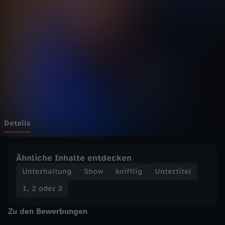
3
-
F
u
ß
b
Details
a
Ähnliche Inhalte entdecken
l
Unterhaltung
Show
knifflig
Untertitel
1, 2 oder 3
l
Zu den Bewerbungen
f