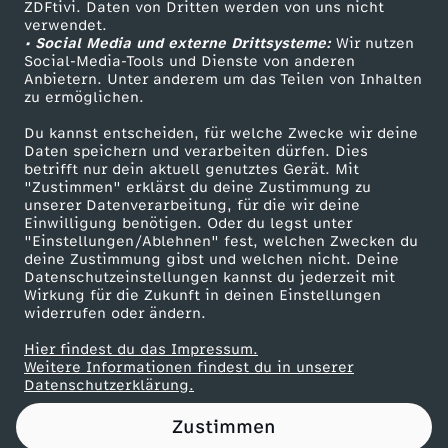
ZDFtivi. Daten von Dritten werden von uns nicht
Das ZDF
verwendet.
• Social Media und externe Drittsysteme:
Wir nutzen
ZDF Unternehmen
Social-Media-Tools und Dienste von anderen
Anbietern. Unter anderem um das Teilen von Inhalten
Karriere
zu ermöglichen.
Presseportal
Du kannst entscheiden, für welche Zwecke wir deine
ZDF goes Schule
Daten speichern und verarbeiten dürfen. Dies
betrifft nur dein aktuell genutztes Gerät. Mit
Werbefernsehen
"Zustimmen" erklärst du deine Zustimmung zu
unserer Datenverarbeitung, für die wir deine
Mainzelmännchen
Einwilligung benötigen. Oder du legst unter
"Einstellungen/Ablehnen" fest, welchen Zwecken du
deine Zustimmung gibst und welchen nicht. Deine
Datenschutzeinstellungen kannst du jederzeit mit
Wirkung für die Zukunft in deinen Einstellungen
widerrufen oder ändern.
Hier findest du das Impressum.
Partner
Weitere Informationen findest du in unserer
Datenschutzerklärung.
Zustimmen