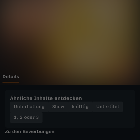
3
-
J
e
d
e
Details
M
Ähnliche Inhalte entdecken
e
Unterhaltung
Show
knifflig
Untertitel
1, 2 oder 3
n
Zu den Bewerbungen
g