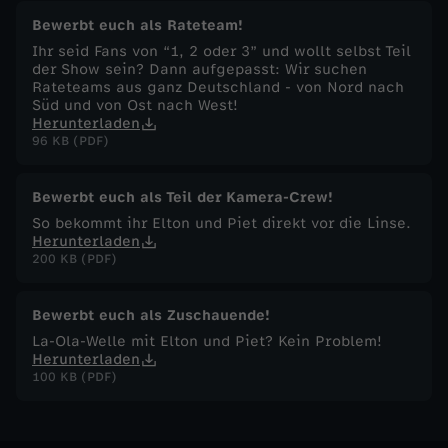
Bewerbt euch als Rateteam!
e
Ihr seid Fans von “1, 2 oder 3” und wollt selbst Teil
der Show sein? Dann aufgepasst: Wir suchen
B
Rateteams aus ganz Deutschland - von Nord nach
Süd und von Ost nach West!
Herunterladen
ä
96 KB (PDF)
l
Bewerbt euch als Teil der Kamera-Crew!
So bekommt ihr Elton und Piet direkt vor die Linse.
l
Herunterladen
200 KB (PDF)
e
Bewerbt euch als Zuschauende!
La-Ola-Welle mit Elton und Piet? Kein Problem!
Herunterladen
100 KB (PDF)