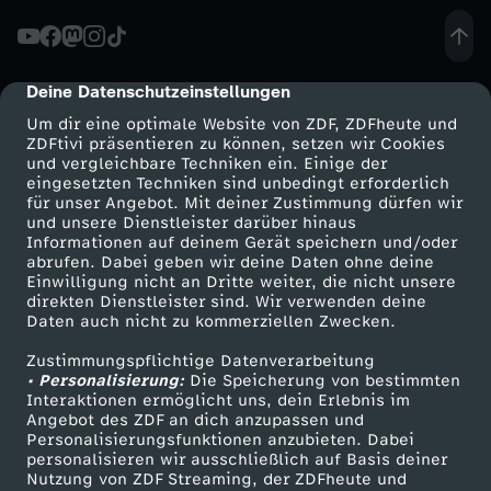
Deine Datenschutzeinstellungen
cmp-dialog-description
Um dir eine optimale Website von ZDF, ZDFheute und
ZDFtivi präsentieren zu können, setzen wir Cookies
und vergleichbare Techniken ein. Einige der
eingesetzten Techniken sind unbedingt erforderlich
für unser Angebot. Mit deiner Zustimmung dürfen wir
Mehr ZDF
Service
und unsere Dienstleister darüber hinaus
Informationen auf deinem Gerät speichern und/oder
ZDF-Apps
ZDFmitreden
abrufen. Dabei geben wir deine Daten ohne deine
Einwilligung nicht an Dritte weiter, die nicht unsere
Smart TV
Kontakt zum ZDF
direkten Dienstleister sind. Wir verwenden deine
Daten auch nicht zu kommerziellen Zwecken.
ZDFtext
Tickets
Zustimmungspflichtige Datenverarbeitung
Livestreams
Zuschauerservice
• Personalisierung:
Die Speicherung von bestimmten
Sendungen A-Z
Hilfe
Interaktionen ermöglicht uns, dein Erlebnis im
Angebot des ZDF an dich anzupassen und
TV-Programm
Personalisierungsfunktionen anzubieten. Dabei
personalisieren wir ausschließlich auf Basis deiner
Nutzung von ZDF Streaming, der ZDFheute und