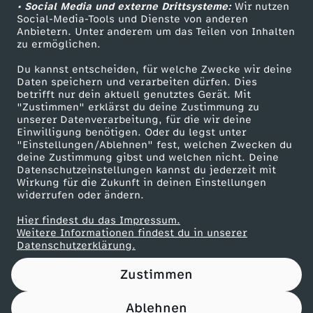
a
• Social Media und externe Drittsysteme:
Wir nutzen
ZDF Unternehmen
Social-Media-Tools und Dienste von anderen
Anbietern. Unter anderem um das Teilen von Inhalten
Karriere
b
zu ermöglichen.
Presseportal
e
Du kannst entscheiden, für welche Zwecke wir deine
ZDF goes Schule
Daten speichern und verarbeiten dürfen. Dies
betrifft nur dein aktuell genutztes Gerät. Mit
Werbefernsehen
i
"Zustimmen" erklärst du deine Zustimmung zu
unserer Datenverarbeitung, für die wir deine
Mainzelmännchen
Einwilligung benötigen. Oder du legst unter
!
"Einstellungen/Ablehnen" fest, welchen Zwecken du
deine Zustimmung gibst und welchen nicht. Deine
Datenschutzeinstellungen kannst du jederzeit mit
Wirkung für die Zukunft in deinen Einstellungen
widerrufen oder ändern.
Hier findest du das Impressum.
Partner
Weitere Informationen findest du in unserer
Datenschutzerklärung.
Zustimmen
Ablehnen