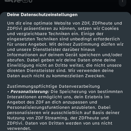
i
Deine Datenschutzeinstellungen
cmp-dialog-description
m
Um dir eine optimale Website von ZDF, ZDFheute und
ZDFtivi präsentieren zu können, setzen wir Cookies
S
und vergleichbare Techniken ein. Einige der
eingesetzten Techniken sind unbedingt erforderlich
für unser Angebot. Mit deiner Zustimmung dürfen wir
t
Mehr ZDF
Service
und unsere Dienstleister darüber hinaus
Informationen auf deinem Gerät speichern und/oder
ZDF-Apps
ZDFmitreden
abrufen. Dabei geben wir deine Daten ohne deine
u
Einwilligung nicht an Dritte weiter, die nicht unsere
Smart TV
Kontakt zum ZDF
direkten Dienstleister sind. Wir verwenden deine
d
Daten auch nicht zu kommerziellen Zwecken.
ZDFtext
Tickets
Zustimmungspflichtige Datenverarbeitung
Livestreams
Zuschauerservice
i
• Personalisierung:
Die Speicherung von bestimmten
Sendungen A-Z
Hilfe
Interaktionen ermöglicht uns, dein Erlebnis im
Angebot des ZDF an dich anzupassen und
o
TV-Programm
Personalisierungsfunktionen anzubieten. Dabei
personalisieren wir ausschließlich auf Basis deiner
d
Nutzung von ZDF Streaming, der ZDFheute und
ZDFtivi. Daten von Dritten werden von uns nicht
Das ZDF
verwendet.