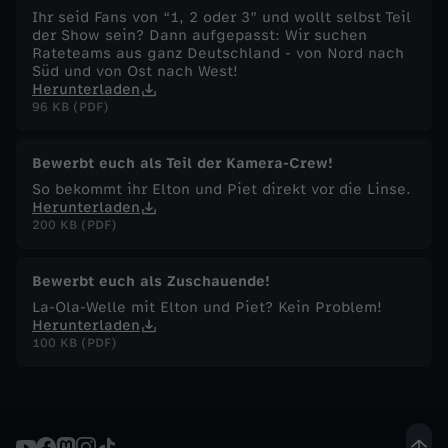
Ihr seid Fans von “1, 2 oder 3” und wollt selbst Teil
-
der Show sein? Dann aufgepasst: Wir suchen
Rateteams aus ganz Deutschland - von Nord nach
Süd und von Ost nach West!
S
Herunterladen
96 KB (PDF)
e
Bewerbt euch als Teil der Kamera-Crew!
i
So bekommt ihr Elton und Piet direkt vor die Linse.
Herunterladen
d
200 KB (PDF)
l
Bewerbt euch als Zuschauende!
La-Ola-Welle mit Elton und Piet? Kein Problem!
i
Herunterladen
100 KB (PDF)
v
e