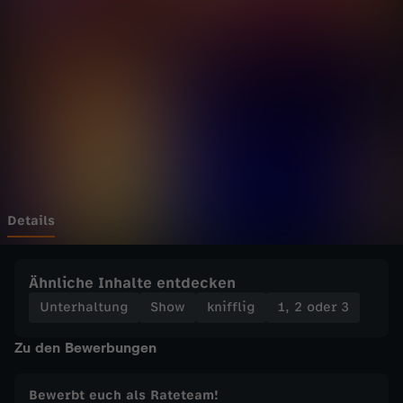
3
-
1
,
2
o
Details
d
Ähnliche Inhalte entdecken
e
Unterhaltung
Show
knifflig
1, 2 oder 3
Zu den Bewerbungen
r
3
Bewerbt euch als Rateteam!