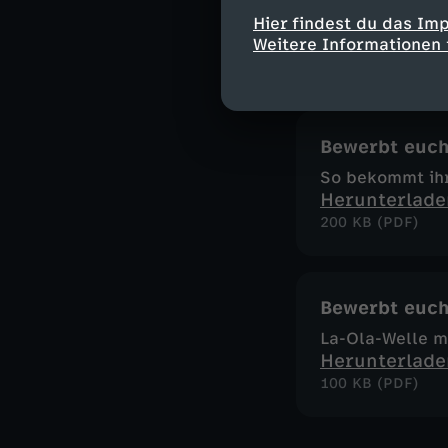
von Ost nach W
Hier findest du das Im
Herunterlade
Weitere Informationen 
96 KB (PDF)
Bewerbt euch
So bekommt ihr 
Herunterlade
200 KB (PDF)
Bewerbt euch
La-Ola-Welle mi
Herunterlade
100 KB (PDF)