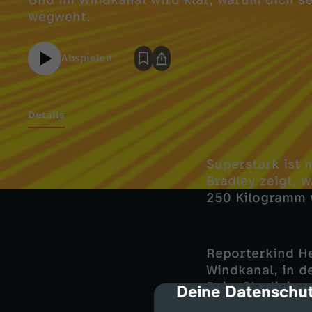
Und im Windkanal wird klar, warum dich se
wegweht.
Abspielen
Details
Superstark ist 
Bradley zeigt, w
250 Kilogramm 
Reporterkind He
Windkanal, in 
Beim Skydiving
Deine Datenschut
cmp-dialog-des
aufrecht stehen