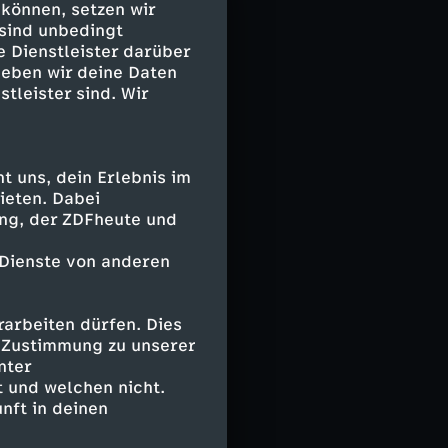
 können, setzen wir
 sind unbedingt
e Dienstleister darüber
 kopfüber
geben wir deine Daten
s Bayern,
stleister sind. Wir
 uns, dein Erlebnis im
ieten. Dabei
ing, der ZDFheute und
oder 3
 Dienste von anderen
arbeiten dürfen. Dies
e Zustimmung zu unserer
nter
 und welchen nicht.
nft in deinen
Dann
 nach Süd und