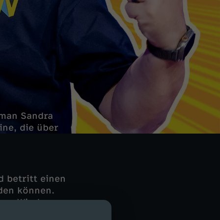
oman Sandra
ine, die über
d betritt einen
den können.
mem Wind