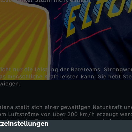
lbst starker Sturm nicht einfach
nicht nur die Leistung der Rateteams. Strongw
as menschliche Kraft leisten kann: Sie hebt Ste
wiegen.
lena stellt sich einer gewaltigen Naturkraft un
dem Luftströme von über 200 km/h erzeugt wer
 geht sie der Frage nach, warum man bei extre
zeinstellungen
cription
 bleiben kann, ohne abzuheben.