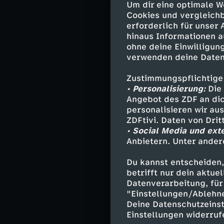
Um dir eine optimale W
Cookies und vergleichb
erforderlich für unser
Auch Tiere sin
hinaus Informationen a
laufen können, 
ohne deine Einwilligung
verwenden deine Daten
Niedersachsen 
Zustimmungspflichtige
• Personalisierung:
Die 
Angebot des ZDF an dic
Ähnliche 
personalisieren wir au
ZDFtivi. Daten von Dri
Unterhaltu
• Social Media und ext
Anbietern. Unter ander
Zu den Bewe
Du kannst entscheiden,
betrifft nur dein aktu
Datenverarbeitung, für 
"Einstellungen/Ablehn
Bewerbt euch
Deine Datenschutzeinst
Ihr seid Fans v
Einstellungen widerruf
aufgepasst: Wi