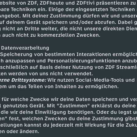
ebsite von ZDF, ZDFheute und ZDFtivi präsentieren zu
are Techniken ein. Einige der eingesetzten Techniken
 Angebot. Mit deiner Zustimmung dürfen wir und unser
d superstark unterwegs: Warum Geckos mühelos
uf deinem Gerät speichern und/oder abrufen. Dabei 
ohne abzustürzen, gilt es für die Rateteams au
 nicht an Dritte weiter, die nicht unsere direkten Dien
 auch nicht zu kommerziellen Zwecken.
und Baden-Württemberg herauszufinden.
 Datenverarbeitung
Speicherung von bestimmten Interaktionen ermöglicht
h anzupassen und Personalisierungsfunktionen anzub
Inhalte entdecken
sschließlich auf Basis deiner Nutzung von ZDF Stream
tten werden von uns nicht verwendet.
ng
Show
knifflig
Untertitel
FSK 0
1, 2 
erne Drittsysteme:
Wir nutzen Social-Media-Tools und
em um das Teilen von Inhalten zu ermöglichen.
rbungen
 für welche Zwecke wir deine Daten speichern und ver
ell genutztes Gerät. Mit "Zustimmen" erklärst du dein
die wir deine Einwilligung benötigen. Oder du legst u
en" fest, welchen Zwecken du deine Zustimmung gibst
 als Rateteam!
ellungen kannst du jederzeit mit Wirkung für die Zuku
on “1, 2 oder 3” und wollt selbst Teil der Show sein? 
en oder ändern.
r suchen Rateteams aus ganz Deutschland - von Nord