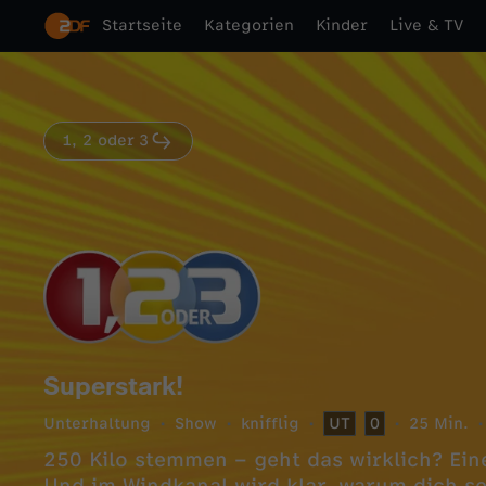
Startseite
Kategorien
Kinder
Live & TV
1, 2 oder 3
Superstark!
Unterhaltung
Show
knifflig
UT
0
25 Min.
250 Kilo stemmen – geht das wirklich? Ein