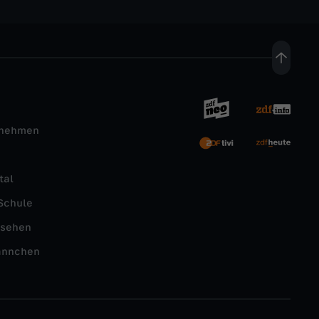
rnehmen
tal
Schule
nsehen
ännchen