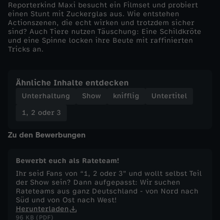
Reporterkind Maxi besucht ein Filmset und probiert
einen Stunt mit Zuckerglas aus. Wie entstehen
u
Actionszenen, die echt wirken und trotzdem sicher
sind? Auch Tiere nutzen Täuschung: Eine Schildkröte
n
und eine Spinne locken ihre Beute mit raffinierten
Tricks an.
d
Ähnliche Inhalte entdecken
T
Unterhaltung
Show
knifflig
Untertitel
r
1, 2 oder 3
Zu den Bewerbungen
i
c
Bewerbt euch als Rateteam!
Ihr seid Fans von “1, 2 oder 3” und wollt selbst Teil
k
der Show sein? Dann aufgepasst: Wir suchen
Rateteams aus ganz Deutschland - von Nord nach
Süd und von Ost nach West!
s
Herunterladen
96 KB (PDF)