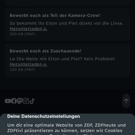
e
Bewerbt euch als Teil der Kamera-Crew!
n
So bekommt ihr Elton und Piet direkt vor die Linse.
Herunterladen
200 KB (PDF)
Bewerbt euch als Zuschauende!
La-Ola-Welle mit Elton und Piet? Kein Problem!
Herunterladen
100 KB (PDF)
Deine Datenschutzeinstellungen
cmp-dialog-description
Um dir eine optimale Website von ZDF, ZDFheute und
ZDFtivi präsentieren zu können, setzen wir Cookies