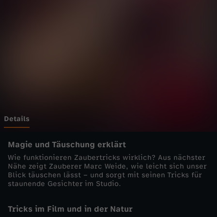
3
-
T
ä
u
s
Details
c
Magie und Täuschung erklärt
Wie funktionieren Zaubertricks wirklich? Aus nächster
h
Nähe zeigt Zauberer Marc Weide, wie leicht sich unser
Blick täuschen lässt – und sorgt mit seinen Tricks für
staunende Gesichter im Studio.
e
Tricks im Film und in der Natur
n