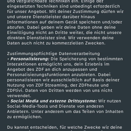
und vergleichbare Techniken ein. Einige der
eingesetzten Techniken sind unbedingt erforderlich
für unser Angebot. Mit deiner Zustimmung dürfen wir
Mehr ZDF
Service
und unsere Dienstleister darüber hinaus
Informationen auf deinem Gerät speichern und/oder
ZDF-Apps
ZDFmitreden
abrufen. Dabei geben wir deine Daten ohne deine
Einwilligung nicht an Dritte weiter, die nicht unsere
Smart TV
Kontakt zum ZDF
direkten Dienstleister sind. Wir verwenden deine
Daten auch nicht zu kommerziellen Zwecken.
ZDFtext
Tickets
Zustimmungspflichtige Datenverarbeitung
Livestreams
Zuschauerservice
• Personalisierung:
Die Speicherung von bestimmten
Sendungen A-Z
Hilfe
Interaktionen ermöglicht uns, dein Erlebnis im
Angebot des ZDF an dich anzupassen und
TV-Programm
Personalisierungsfunktionen anzubieten. Dabei
personalisieren wir ausschließlich auf Basis deiner
Nutzung von ZDF Streaming, der ZDFheute und
ZDFtivi. Daten von Dritten werden von uns nicht
Das ZDF
verwendet.
• Social Media und externe Drittsysteme:
Wir nutzen
ZDF Unternehmen
Social-Media-Tools und Dienste von anderen
Anbietern. Unter anderem um das Teilen von Inhalten
Karriere
zu ermöglichen.
Presseportal
Du kannst entscheiden, für welche Zwecke wir deine
ZDF goes Schule