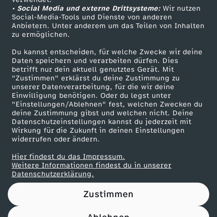
• Social Media und externe Drittsysteme:
m
Wir nutzen
ZDF Unternehmen
Social-Media-Tools und Dienste von anderen
Anbietern. Unter anderem um das Teilen von Inhalten
Karriere
g
zu ermöglichen.
Presseportal
Du kannst entscheiden, für welche Zwecke wir deine
e
ZDF goes Schule
Daten speichern und verarbeiten dürfen. Dies
betrifft nur dein aktuell genutztes Gerät. Mit
Werbefernsehen
"Zustimmen" erklärst du deine Zustimmung zu
h
unserer Datenverarbeitung, für die wir deine
Mainzelmännchen
Einwilligung benötigen. Oder du legst unter
t
"Einstellungen/Ablehnen" fest, welchen Zwecken du
deine Zustimmung gibst und welchen nicht. Deine
Datenschutzeinstellungen kannst du jederzeit mit
s
Wirkung für die Zukunft in deinen Einstellungen
widerrufen oder ändern.
Hier findest du das Impressum.
Partner
Weitere Informationen findest du in unserer
Datenschutzerklärung.
Zustimmen