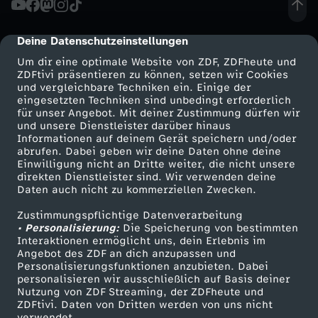
e
Deine Datenschutzeinstellungen
cmp-dialog-description
n
Um dir eine optimale Website von ZDF, ZDFheute und
ZDFtivi präsentieren zu können, setzen wir Cookies
und vergleichbare Techniken ein. Einige der
g
eingesetzten Techniken sind unbedingt erforderlich
für unser Angebot. Mit deiner Zustimmung dürfen wir
Mehr ZDF
Service
und unsere Dienstleister darüber hinaus
e
Informationen auf deinem Gerät speichern und/oder
ZDF-Apps
ZDFmitreden
abrufen. Dabei geben wir deine Daten ohne deine
-
Einwilligung nicht an Dritte weiter, die nicht unsere
Smart TV
Kontakt zum ZDF
direkten Dienstleister sind. Wir verwenden deine
Daten auch nicht zu kommerziellen Zwecken.
ZDFtext
Tickets
D
Zustimmungspflichtige Datenverarbeitung
Livestreams
Zuschauerservice
• Personalisierung:
a
Die Speicherung von bestimmten
Sendungen A-Z
Hilfe
Interaktionen ermöglicht uns, dein Erlebnis im
Angebot des ZDF an dich anzupassen und
TV-Programm
r
Personalisierungsfunktionen anzubieten. Dabei
personalisieren wir ausschließlich auf Basis deiner
Nutzung von ZDF Streaming, der ZDFheute und
u
ZDFtivi. Daten von Dritten werden von uns nicht
Das ZDF
verwendet.