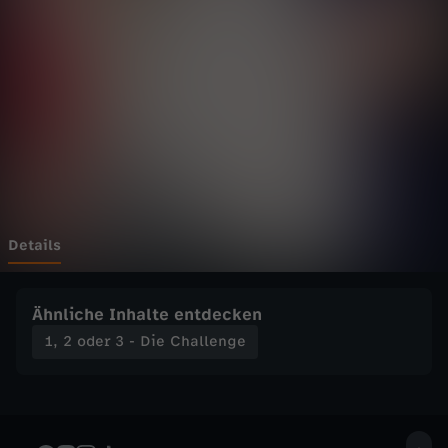
3
-
D
i
e
C
Details
h
Ähnliche Inhalte entdecken
a
1, 2 oder 3 - Die Challenge
l
l