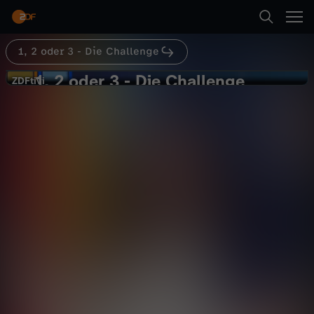
Abspielen
1, 2 oder 3 - Die Challenge
Zurück
1, 2 oder 3 - Die Challenge
1
ZDFtivi
ZDFtivi
Darum gehts
,
2
Abspielen
o
Mehr
d
e
r