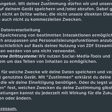
gt ihre Songs, verpackt aus
 Angebot. Mit deiner Zustimmung dürfen wir und unser
 Humor.
uf deinem Gerät speichern und/oder abrufen. Dabei 
 nicht an Dritte weiter, die nicht unsere direkten Dien
 auch nicht zu kommerziellen Zwecken.
 Datenverarbeitung
Speicherung von bestimmten Interaktionen ermöglicht
h anzupassen und Personalisierungsfunktionen anzub
sschließlich auf Basis deiner Nutzung von ZDF Stream
tten werden von uns nicht verwendet.
erne Drittsysteme:
Wir nutzen Social-Media-Tools und
em um das Teilen von Inhalten zu ermöglichen.
Inhalte entdecken
 für welche Zwecke wir deine Daten speichern und ver
how
leidenschaftlich
3satFestival
ell genutztes Gerät. Mit "Zustimmen" erklärst du dein
die wir deine Einwilligung benötigen. Oder du legst u
en" fest, welchen Zwecken du deine Zustimmung gibst
ellungen kannst du jederzeit mit Wirkung für die Zuku
en oder ändern.
pressum.