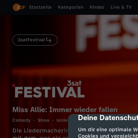
Startseite
Kategorien
Kinder
Live & TV
3satFestival
Miss Allie: Immer wieder fallen
Deine Datenschut
cmp-dialog-des
Comedy
Show
leidenschaftlich
29 Min.
21.09
Um dir eine optimale W
Die Liedermacherin Miss Allie verzaubert 
Cookies und vergleichb