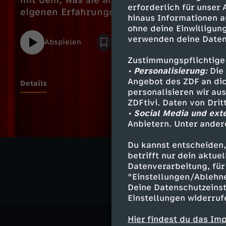
mit dem, was sie am besten kann – sie sin
erforderlich für unser
eigenen Erfahrungen und mit jeder Menge
hinaus Informationen a
ohne deine Einwilligung
verwenden deine Daten
Abspielen
Zustimmungspflichtige
• Personalisierung:
Die 
Angebot des ZDF an dic
Details
personalisieren wir au
ZDFtivi. Daten von Dri
• Social Media und ext
Anbietern. Unter ander
Ähnliche 
Du kannst entscheiden,
Comedy
S
betrifft nur dein aktu
Datenverarbeitung, für 
"Einstellungen/Ablehn
Deine Datenschutzeinst
Einstellungen widerruf
Hier findest du das Im