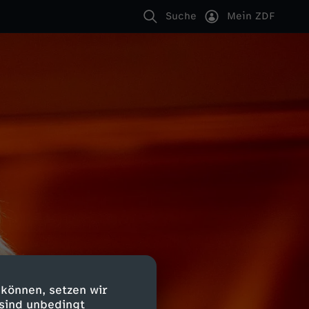
Suche
Mein ZDF
 können, setzen wir
 sind unbedingt