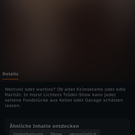
r
R
a
r
e
s
Details
-
Wertvoll oder wertlos? Ob alter Krimskrams oder edle
Rarität: In Horst Lichters Trödel-Show kann jeder
seltene Fundstücke aus Keller oder Garage schätzen
d
lassen.
i
Ähnliche Inhalte entdecken
e
Unterhaltung
Show
vergnüglich