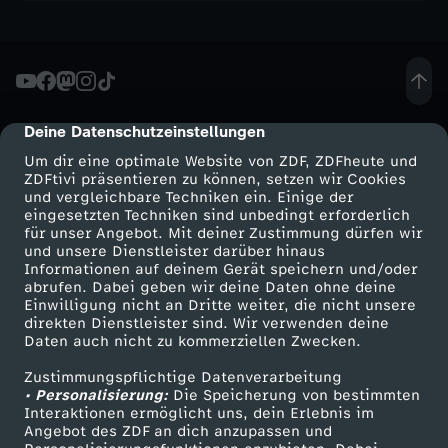
h
o
w
Deine Datenschutzeinstellungen
cmp-dialog-description
Um dir eine optimale Website von ZDF, ZDFheute und
-
ZDFtivi präsentieren zu können, setzen wir Cookies
und vergleichbare Techniken ein. Einige der
B
eingesetzten Techniken sind unbedingt erforderlich
für unser Angebot. Mit deiner Zustimmung dürfen wir
Mehr ZDF
Service
und unsere Dienstleister darüber hinaus
a
Informationen auf deinem Gerät speichern und/oder
ZDF-Apps
ZDFmitreden
abrufen. Dabei geben wir deine Daten ohne deine
Einwilligung nicht an Dritte weiter, die nicht unsere
r
Smart TV
Kontakt zum ZDF
direkten Dienstleister sind. Wir verwenden deine
Daten auch nicht zu kommerziellen Zwecken.
ZDFtext
Tickets
e
Zustimmungspflichtige Datenverarbeitung
Livestreams
Zuschauerservice
• Personalisierung:
Die Speicherung von bestimmten
s
Sendungen A-Z
Hilfe
Interaktionen ermöglicht uns, dein Erlebnis im
Angebot des ZDF an dich anzupassen und
TV-Programm