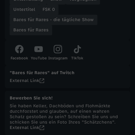
Untertitel
FSK 0
t
Bares für Rares - die tägliche Show
ä
Bares für Rares
g
l
Facebook
YouTube
Instagram
TikTok
i
"Bares für Rares" auf Twitch
External Link
c
h
Bewerben Sie sich!
Sie haben Keller, Dachböden und Flohmärkte
durchforstet und glauben, auf einen wahren
e
Schatz gestoßen zu sein? Schreiben Sie uns und
schicken Sie uns ein Foto Ihres "Schätzchens".
S
External Link