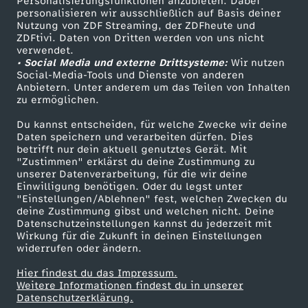
Personalisierungsfunktionen anzubieten. Dabei
f
personalisieren wir ausschließlich auf Basis deiner
Nutzung von ZDF Streaming, der ZDFheute und
ü
ZDFtivi. Daten von Dritten werden von uns nicht
Das ZDF
verwendet.
• Social Media und externe Drittsysteme:
Wir nutzen
r
ZDF Unternehmen
Social-Media-Tools und Dienste von anderen
Anbietern. Unter anderem um das Teilen von Inhalten
Karriere
zu ermöglichen.
R
Presseportal
Du kannst entscheiden, für welche Zwecke wir deine
a
ZDF goes Schule
Daten speichern und verarbeiten dürfen. Dies
betrifft nur dein aktuell genutztes Gerät. Mit
Werbefernsehen
"Zustimmen" erklärst du deine Zustimmung zu
r
unserer Datenverarbeitung, für die wir deine
Mainzelmännchen
Einwilligung benötigen. Oder du legst unter
"Einstellungen/Ablehnen" fest, welchen Zwecken du
e
deine Zustimmung gibst und welchen nicht. Deine
Datenschutzeinstellungen kannst du jederzeit mit
s
Wirkung für die Zukunft in deinen Einstellungen
widerrufen oder ändern.
v
Hier findest du das Impressum.
Partner
Weitere Informationen findest du in unserer
Datenschutzerklärung.
o