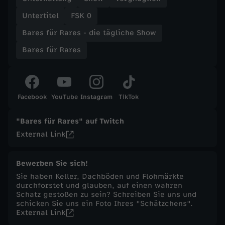
Untertitel
FSK 0
t
Bares für Rares - die tägliche Show
ä
Bares für Rares
g
l
Facebook
YouTube
Instagram
TikTok
i
"Bares für Rares" auf Twitch
External Link
c
h
Bewerben Sie sich!
Sie haben Keller, Dachböden und Flohmärkte
durchforstet und glauben, auf einen wahren
e
Schatz gestoßen zu sein? Schreiben Sie uns und
schicken Sie uns ein Foto Ihres "Schätzchens".
S
External Link