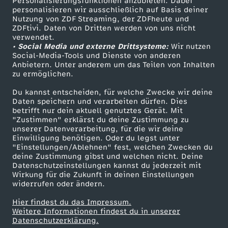
Personalisierungsfunktionen anzubieten. Dabei
f
personalisieren wir ausschließlich auf Basis deiner
Nutzung von ZDF Streaming, der ZDFheute und
ü
ZDFtivi. Daten von Dritten werden von uns nicht
Das ZDF
verwendet.
• Social Media und externe Drittsysteme:
Wir nutzen
r
ZDF Unternehmen
Social-Media-Tools und Dienste von anderen
Anbietern. Unter anderem um das Teilen von Inhalten
Karriere
zu ermöglichen.
R
Presseportal
Du kannst entscheiden, für welche Zwecke wir deine
a
ZDF goes Schule
Daten speichern und verarbeiten dürfen. Dies
betrifft nur dein aktuell genutztes Gerät. Mit
Werbefernsehen
"Zustimmen" erklärst du deine Zustimmung zu
r
unserer Datenverarbeitung, für die wir deine
Mainzelmännchen
Einwilligung benötigen. Oder du legst unter
"Einstellungen/Ablehnen" fest, welchen Zwecken du
e
deine Zustimmung gibst und welchen nicht. Deine
Datenschutzeinstellungen kannst du jederzeit mit
s
Wirkung für die Zukunft in deinen Einstellungen
widerrufen oder ändern.
v
Hier findest du das Impressum.
Partner
Weitere Informationen findest du in unserer
Datenschutzerklärung.
o