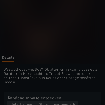
r
R
a
r
e
s
Details
-
Wertvoll oder wertlos? Ob alter Krimskrams oder edle
Rarität: In Horst Lichters Trödel-Show kann jeder
seltene Fundstücke aus Keller oder Garage schätzen
d
lassen.
i
Ähnliche Inhalte entdecken
e
Unterhaltung
Show
vergnüglich