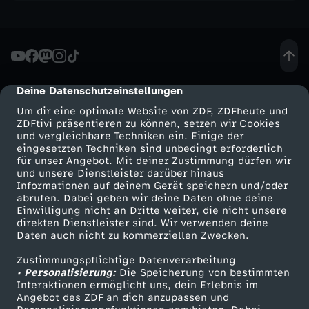
h
o
w
Deine Datenschutzeinstellungen
cmp-dialog-description
Um dir eine optimale Website von ZDF, ZDFheute und
-
ZDFtivi präsentieren zu können, setzen wir Cookies
und vergleichbare Techniken ein. Einige der
B
eingesetzten Techniken sind unbedingt erforderlich
für unser Angebot. Mit deiner Zustimmung dürfen wir
Mehr ZDF
Service
und unsere Dienstleister darüber hinaus
a
Informationen auf deinem Gerät speichern und/oder
ZDF-Apps
ZDFmitreden
abrufen. Dabei geben wir deine Daten ohne deine
Einwilligung nicht an Dritte weiter, die nicht unsere
r
Smart TV
Kontakt zum ZDF
direkten Dienstleister sind. Wir verwenden deine
Daten auch nicht zu kommerziellen Zwecken.
ZDFtext
Tickets
e
Zustimmungspflichtige Datenverarbeitung
Livestreams
Zuschauerservice
• Personalisierung:
Die Speicherung von bestimmten
s
Sendungen A-Z
Hilfe
Interaktionen ermöglicht uns, dein Erlebnis im
Angebot des ZDF an dich anzupassen und
TV-Programm