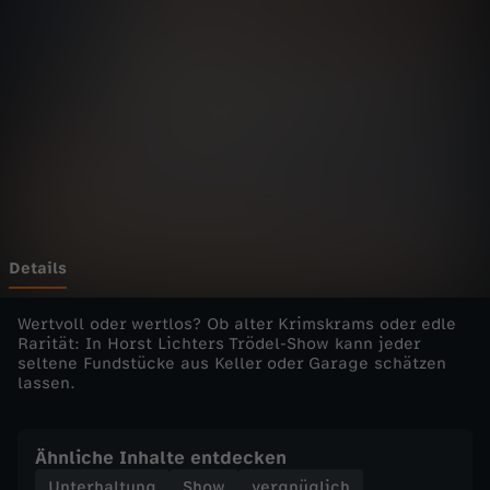
r
R
a
r
e
s
Details
-
Wertvoll oder wertlos? Ob alter Krimskrams oder edle
Rarität: In Horst Lichters Trödel-Show kann jeder
seltene Fundstücke aus Keller oder Garage schätzen
d
lassen.
i
Ähnliche Inhalte entdecken
e
Unterhaltung
Show
vergnüglich