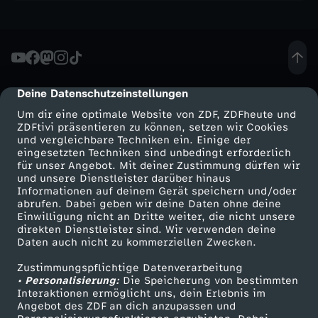
h
o
w
Deine Datenschutzeinstellungen
cmp-dialog-description
Um dir eine optimale Website von ZDF, ZDFheute und
-
ZDFtivi präsentieren zu können, setzen wir Cookies
und vergleichbare Techniken ein. Einige der
B
eingesetzten Techniken sind unbedingt erforderlich
für unser Angebot. Mit deiner Zustimmung dürfen wir
Mehr ZDF
Service
und unsere Dienstleister darüber hinaus
a
Informationen auf deinem Gerät speichern und/oder
ZDF-Apps
ZDFmitreden
abrufen. Dabei geben wir deine Daten ohne deine
Einwilligung nicht an Dritte weiter, die nicht unsere
r
Smart TV
Kontakt zum ZDF
direkten Dienstleister sind. Wir verwenden deine
Daten auch nicht zu kommerziellen Zwecken.
ZDFtext
Tickets
e
Zustimmungspflichtige Datenverarbeitung
Livestreams
Zuschauerservice
• Personalisierung:
Die Speicherung von bestimmten
s
Sendungen A-Z
Hilfe
Interaktionen ermöglicht uns, dein Erlebnis im
Angebot des ZDF an dich anzupassen und
TV-Programm