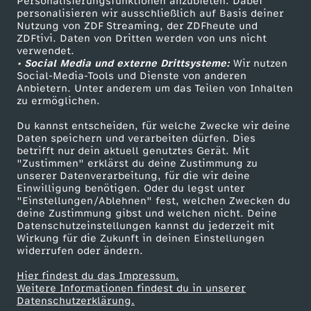
Personalisierungsfunktionen anzubieten. Dabei
f
personalisieren wir ausschließlich auf Basis deiner
Nutzung von ZDF Streaming, der ZDFheute und
ü
ZDFtivi. Daten von Dritten werden von uns nicht
Das ZDF
verwendet.
• Social Media und externe Drittsysteme:
Wir nutzen
r
ZDF Unternehmen
Social-Media-Tools und Dienste von anderen
Anbietern. Unter anderem um das Teilen von Inhalten
Karriere
zu ermöglichen.
R
Presseportal
Du kannst entscheiden, für welche Zwecke wir deine
a
ZDF goes Schule
Daten speichern und verarbeiten dürfen. Dies
betrifft nur dein aktuell genutztes Gerät. Mit
Werbefernsehen
"Zustimmen" erklärst du deine Zustimmung zu
r
unserer Datenverarbeitung, für die wir deine
Mainzelmännchen
Einwilligung benötigen. Oder du legst unter
"Einstellungen/Ablehnen" fest, welchen Zwecken du
e
deine Zustimmung gibst und welchen nicht. Deine
Datenschutzeinstellungen kannst du jederzeit mit
s
Wirkung für die Zukunft in deinen Einstellungen
widerrufen oder ändern.
v
Hier findest du das Impressum.
Partner
Weitere Informationen findest du in unserer
Datenschutzerklärung.
o