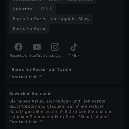
Untertitel
FSK 0
t
Bares für Rares - die tägliche Show
ä
Bares für Rares
g
l
Facebook
YouTube
Instagram
TikTok
i
"Bares für Rares" auf Twitch
External Link
c
h
Bewerben Sie sich!
Sie haben Keller, Dachböden und Flohmärkte
durchforstet und glauben, auf einen wahren
e
Schatz gestoßen zu sein? Schreiben Sie uns und
schicken Sie uns ein Foto Ihres "Schätzchens".
S
External Link