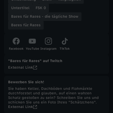
Untertitel
FSK 0
t
Bares für Rares - die tägliche Show
ä
Bares für Rares
g
l
Facebook
YouTube
Instagram
TikTok
i
"Bares für Rares" auf Twitch
External Link
c
h
Bewerben Sie sich!
Sie haben Keller, Dachböden und Flohmärkte
durchforstet und glauben, auf einen wahren
e
Schatz gestoßen zu sein? Schreiben Sie uns und
schicken Sie uns ein Foto Ihres "Schätzchens".
S
External Link