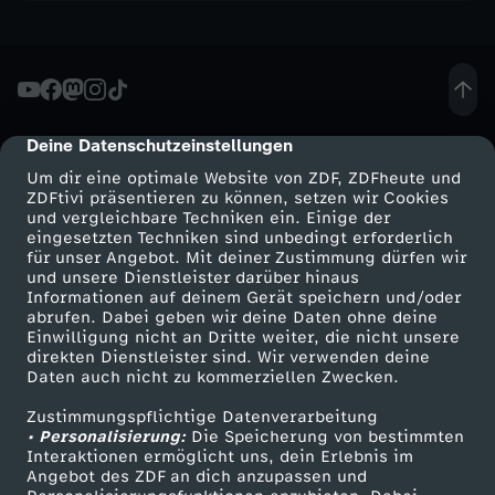
h
o
w
Deine Datenschutzeinstellungen
cmp-dialog-description
Um dir eine optimale Website von ZDF, ZDFheute und
-
ZDFtivi präsentieren zu können, setzen wir Cookies
und vergleichbare Techniken ein. Einige der
B
eingesetzten Techniken sind unbedingt erforderlich
für unser Angebot. Mit deiner Zustimmung dürfen wir
Mehr ZDF
Service
und unsere Dienstleister darüber hinaus
a
Informationen auf deinem Gerät speichern und/oder
ZDF-Apps
ZDFmitreden
abrufen. Dabei geben wir deine Daten ohne deine
Einwilligung nicht an Dritte weiter, die nicht unsere
r
Smart TV
Kontakt zum ZDF
direkten Dienstleister sind. Wir verwenden deine
Daten auch nicht zu kommerziellen Zwecken.
ZDFtext
Tickets
e
Zustimmungspflichtige Datenverarbeitung
Livestreams
Zuschauerservice
• Personalisierung:
Die Speicherung von bestimmten
s
Sendungen A-Z
Hilfe
Interaktionen ermöglicht uns, dein Erlebnis im
Angebot des ZDF an dich anzupassen und
TV-Programm