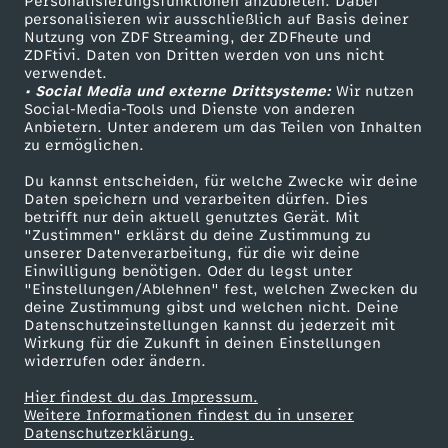
Personalisierungsfunktionen anzubieten. Dabei
f
personalisieren wir ausschließlich auf Basis deiner
Nutzung von ZDF Streaming, der ZDFheute und
ü
ZDFtivi. Daten von Dritten werden von uns nicht
Das ZDF
verwendet.
• Social Media und externe Drittsysteme:
Wir nutzen
r
ZDF Unternehmen
Social-Media-Tools und Dienste von anderen
Anbietern. Unter anderem um das Teilen von Inhalten
Karriere
zu ermöglichen.
R
Presseportal
Du kannst entscheiden, für welche Zwecke wir deine
a
ZDF goes Schule
Daten speichern und verarbeiten dürfen. Dies
betrifft nur dein aktuell genutztes Gerät. Mit
Werbefernsehen
"Zustimmen" erklärst du deine Zustimmung zu
r
unserer Datenverarbeitung, für die wir deine
Mainzelmännchen
Einwilligung benötigen. Oder du legst unter
"Einstellungen/Ablehnen" fest, welchen Zwecken du
e
deine Zustimmung gibst und welchen nicht. Deine
Datenschutzeinstellungen kannst du jederzeit mit
s
Wirkung für die Zukunft in deinen Einstellungen
widerrufen oder ändern.
v
Hier findest du das Impressum.
Partner
Weitere Informationen findest du in unserer
Datenschutzerklärung.
o