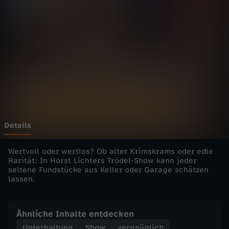
r
R
a
r
e
s
Details
-
Wertvoll oder wertlos? Ob alter Krimskrams oder edle
Rarität: In Horst Lichters Trödel-Show kann jeder
seltene Fundstücke aus Keller oder Garage schätzen
d
lassen.
i
Ähnliche Inhalte entdecken
e
Unterhaltung
Show
vergnüglich