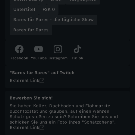
Untertitel
FSK 0
t
Bares für Rares - die tägliche Show
ä
Bares für Rares
g
l
Facebook
YouTube
Instagram
TikTok
i
"Bares für Rares" auf Twitch
External Link
c
h
Bewerben Sie sich!
Sie haben Keller, Dachböden und Flohmärkte
durchforstet und glauben, auf einen wahren
e
Schatz gestoßen zu sein? Schreiben Sie uns und
schicken Sie uns ein Foto Ihres "Schätzchens".
S
External Link