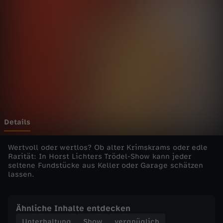
r
R
a
r
e
s
Details
-
Wertvoll oder wertlos? Ob alter Krimskrams oder edle
Rarität: In Horst Lichters Trödel-Show kann jeder
seltene Fundstücke aus Keller oder Garage schätzen
d
lassen.
i
Ähnliche Inhalte entdecken
e
Unterhaltung
Show
vergnüglich