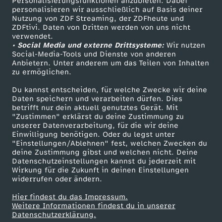
Personalisierungsfunktionen anzubieten. Dabei
f
personalisieren wir ausschließlich auf Basis deiner
Nutzung von ZDF Streaming, der ZDFheute und
ü
ZDFtivi. Daten von Dritten werden von uns nicht
Das ZDF
verwendet.
• Social Media und externe Drittsysteme:
Wir nutzen
r
ZDF Unternehmen
Social-Media-Tools und Dienste von anderen
Anbietern. Unter anderem um das Teilen von Inhalten
Karriere
zu ermöglichen.
R
Presseportal
Du kannst entscheiden, für welche Zwecke wir deine
a
ZDF goes Schule
Daten speichern und verarbeiten dürfen. Dies
betrifft nur dein aktuell genutztes Gerät. Mit
Werbefernsehen
"Zustimmen" erklärst du deine Zustimmung zu
r
unserer Datenverarbeitung, für die wir deine
Mainzelmännchen
Einwilligung benötigen. Oder du legst unter
"Einstellungen/Ablehnen" fest, welchen Zwecken du
e
deine Zustimmung gibst und welchen nicht. Deine
Datenschutzeinstellungen kannst du jederzeit mit
s
Wirkung für die Zukunft in deinen Einstellungen
widerrufen oder ändern.
v
Hier findest du das Impressum.
Partner
Weitere Informationen findest du in unserer
Datenschutzerklärung.
o