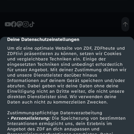
h
o
w
Deine Datenschutzeinstellungen
cmp-dialog-description
Um dir eine optimale Website von ZDF, ZDFheute und
-
ZDFtivi präsentieren zu können, setzen wir Cookies
und vergleichbare Techniken ein. Einige der
B
eingesetzten Techniken sind unbedingt erforderlich
für unser Angebot. Mit deiner Zustimmung dürfen wir
Mehr ZDF
Service
und unsere Dienstleister darüber hinaus
a
Informationen auf deinem Gerät speichern und/oder
ZDF-Apps
ZDFmitreden
abrufen. Dabei geben wir deine Daten ohne deine
Einwilligung nicht an Dritte weiter, die nicht unsere
r
Smart TV
Kontakt zum ZDF
direkten Dienstleister sind. Wir verwenden deine
Daten auch nicht zu kommerziellen Zwecken.
ZDFtext
Tickets
e
Zustimmungspflichtige Datenverarbeitung
Livestreams
Zuschauerservice
• Personalisierung:
Die Speicherung von bestimmten
s
Sendungen A-Z
Hilfe
Interaktionen ermöglicht uns, dein Erlebnis im
Angebot des ZDF an dich anzupassen und
TV-Programm