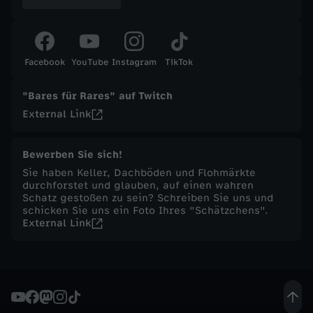
t
ä
Facebook
YouTube
Instagram
TikTok
g
"Bares für Rares" auf Twitch
External Link
l
Bewerben Sie sich!
i
Sie haben Keller, Dachböden und Flohmärkte
durchforstet und glauben, auf einen wahren
c
Schatz gestoßen zu sein? Schreiben Sie uns und
schicken Sie uns ein Foto Ihres "Schätzchens".
External Link
h
e
S