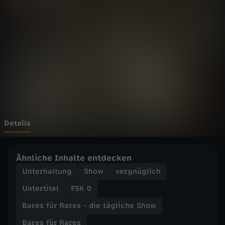
r
R
a
r
e
s
Details
-
Ähnliche Inhalte entdecken
d
Unterhaltung
Show
vergnüglich
Untertitel
FSK 0
i
Bares für Rares - die tägliche Show
e
Bares für Rares