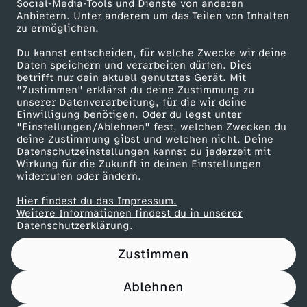
r
Social-Media-Tools und Dienste von anderen
Anbietern. Unter anderem um das Teilen von Inhalten
Karriere
zu ermöglichen.
t
Presseportal
Du kannst entscheiden, für welche Zwecke wir deine
ZDF goes Schule
Daten speichern und verarbeiten dürfen. Dies
e
betrifft nur dein aktuell genutztes Gerät. Mit
Werbefernsehen
"Zustimmen" erklärst du deine Zustimmung zu
T
unserer Datenverarbeitung, für die wir deine
Mainzelmännchen
Einwilligung benötigen. Oder du legst unter
"Einstellungen/Ablehnen" fest, welchen Zwecken du
r
deine Zustimmung gibst und welchen nicht. Deine
Datenschutzeinstellungen kannst du jederzeit mit
Wirkung für die Zukunft in deinen Einstellungen
o
widerrufen oder ändern.
p
Hier findest du das Impressum.
Partner
Weitere Informationen findest du in unserer
Datenschutzerklärung.
h
Zustimmen
ä
Ablehnen
e
Nutzungsbedingungen
Datenschutz
Datenschutz-Einstellungen