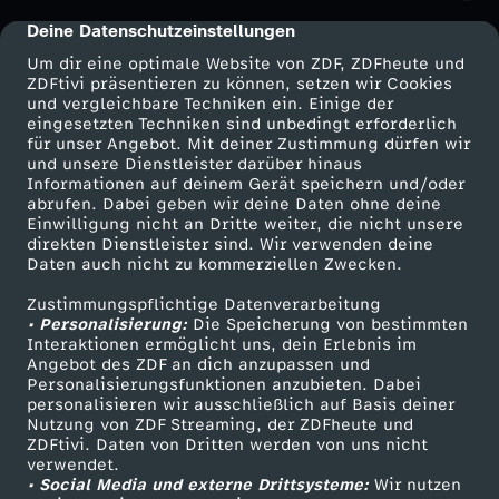
h
Deine Datenschutzeinstellungen
cmp-dialog-description
Um dir eine optimale Website von ZDF, ZDFheute und
o
ZDFtivi präsentieren zu können, setzen wir Cookies
und vergleichbare Techniken ein. Einige der
eingesetzten Techniken sind unbedingt erforderlich
w
für unser Angebot. Mit deiner Zustimmung dürfen wir
Mehr ZDF
Service
und unsere Dienstleister darüber hinaus
-
Informationen auf deinem Gerät speichern und/oder
ZDF-Apps
ZDFmitreden
abrufen. Dabei geben wir deine Daten ohne deine
Einwilligung nicht an Dritte weiter, die nicht unsere
B
Smart TV
Kontakt zum ZDF
direkten Dienstleister sind. Wir verwenden deine
Daten auch nicht zu kommerziellen Zwecken.
ZDFtext
Tickets
e
Zustimmungspflichtige Datenverarbeitung
Livestreams
Zuschauerservice
• Personalisierung:
Die Speicherung von bestimmten
g
Sendungen A-Z
Hilfe
Interaktionen ermöglicht uns, dein Erlebnis im
Angebot des ZDF an dich anzupassen und
TV-Programm
Personalisierungsfunktionen anzubieten. Dabei
e
personalisieren wir ausschließlich auf Basis deiner
Nutzung von ZDF Streaming, der ZDFheute und
ZDFtivi. Daten von Dritten werden von uns nicht
h
Das ZDF
verwendet.
• Social Media und externe Drittsysteme:
Wir nutzen
ZDF Unternehmen