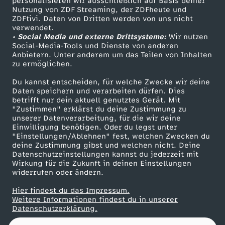
personalisieren wir ausschließlich auf Basis deiner
f
Nutzung von ZDF Streaming, der ZDFheute und
ZDFtivi. Daten von Dritten werden von uns nicht
Das ZDF
ü
verwendet.
• Social Media und externe Drittsysteme:
Wir nutzen
ZDF Unternehmen
Social-Media-Tools und Dienste von anderen
r
Anbietern. Unter anderem um das Teilen von Inhalten
Karriere
zu ermöglichen.
Presseportal
R
Du kannst entscheiden, für welche Zwecke wir deine
ZDF goes Schule
Daten speichern und verarbeiten dürfen. Dies
a
betrifft nur dein aktuell genutztes Gerät. Mit
Werbefernsehen
"Zustimmen" erklärst du deine Zustimmung zu
unserer Datenverarbeitung, für die wir deine
Mainzelmännchen
r
Einwilligung benötigen. Oder du legst unter
"Einstellungen/Ablehnen" fest, welchen Zwecken du
deine Zustimmung gibst und welchen nicht. Deine
e
Datenschutzeinstellungen kannst du jederzeit mit
Wirkung für die Zukunft in deinen Einstellungen
s
widerrufen oder ändern.
Hier findest du das Impressum.
v
Partner
Weitere Informationen findest du in unserer
Datenschutzerklärung.
o