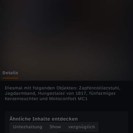
r
R
a
r
e
s
Details
-
Diesmal mit folgenden Objekten: Zapfenrollierstuhl,
Jagdarmband, Hungertaler von 1817, fünfarmiger
Kerzenleuchter und Motoconfort MC1
d
i
Ähnliche Inhalte entdecken
Unterhaltung
Show
vergnüglich
e