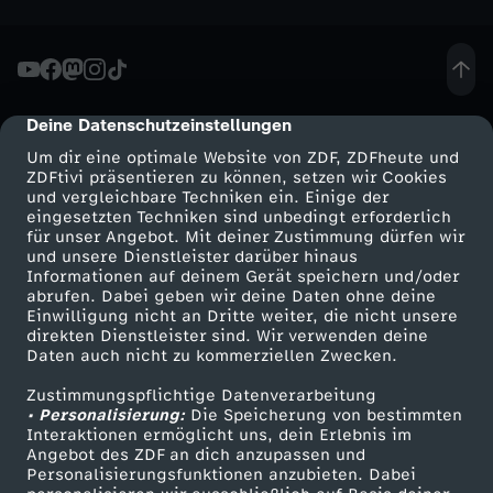
h
o
Deine Datenschutzeinstellungen
cmp-dialog-description
w
Um dir eine optimale Website von ZDF, ZDFheute und
ZDFtivi präsentieren zu können, setzen wir Cookies
-
und vergleichbare Techniken ein. Einige der
eingesetzten Techniken sind unbedingt erforderlich
B
für unser Angebot. Mit deiner Zustimmung dürfen wir
Mehr ZDF
Service
und unsere Dienstleister darüber hinaus
Informationen auf deinem Gerät speichern und/oder
a
ZDF-Apps
ZDFmitreden
abrufen. Dabei geben wir deine Daten ohne deine
Einwilligung nicht an Dritte weiter, die nicht unsere
Smart TV
Kontakt zum ZDF
direkten Dienstleister sind. Wir verwenden deine
r
Daten auch nicht zu kommerziellen Zwecken.
ZDFtext
Tickets
e
Zustimmungspflichtige Datenverarbeitung
Livestreams
Zuschauerservice
• Personalisierung:
Die Speicherung von bestimmten
Sendungen A-Z
Hilfe
Interaktionen ermöglicht uns, dein Erlebnis im
s
Angebot des ZDF an dich anzupassen und
TV-Programm
Personalisierungsfunktionen anzubieten. Dabei