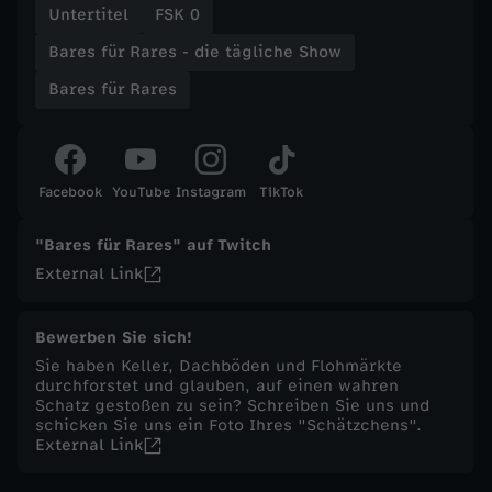
Untertitel
FSK 0
t
Bares für Rares - die tägliche Show
Bares für Rares
ä
g
Facebook
YouTube
Instagram
TikTok
l
"Bares für Rares" auf Twitch
i
External Link
c
Bewerben Sie sich!
h
Sie haben Keller, Dachböden und Flohmärkte
durchforstet und glauben, auf einen wahren
Schatz gestoßen zu sein? Schreiben Sie uns und
e
schicken Sie uns ein Foto Ihres "Schätzchens".
External Link
S