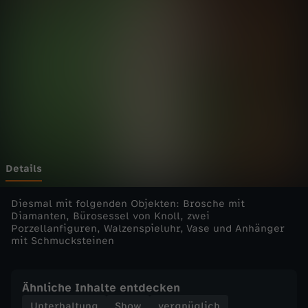
r
R
a
r
e
s
Details
-
Diesmal mit folgenden Objekten: Brosche mit
Diamanten, Bürosessel von Knoll, zwei
Porzellanfiguren, Walzenspieluhr, Vase und Anhänger
d
mit Schmucksteinen
i
Ähnliche Inhalte entdecken
e
Unterhaltung
Show
vergnüglich