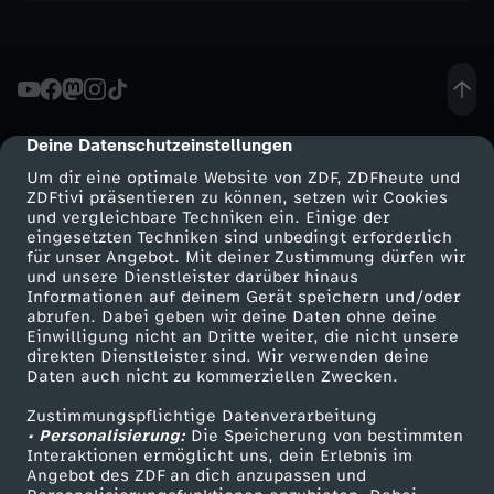
h
o
w
Deine Datenschutzeinstellungen
cmp-dialog-description
Um dir eine optimale Website von ZDF, ZDFheute und
-
ZDFtivi präsentieren zu können, setzen wir Cookies
und vergleichbare Techniken ein. Einige der
B
eingesetzten Techniken sind unbedingt erforderlich
für unser Angebot. Mit deiner Zustimmung dürfen wir
Mehr ZDF
Service
und unsere Dienstleister darüber hinaus
a
Informationen auf deinem Gerät speichern und/oder
ZDF-Apps
ZDFmitreden
abrufen. Dabei geben wir deine Daten ohne deine
Einwilligung nicht an Dritte weiter, die nicht unsere
r
Smart TV
Kontakt zum ZDF
direkten Dienstleister sind. Wir verwenden deine
Daten auch nicht zu kommerziellen Zwecken.
ZDFtext
Tickets
e
Zustimmungspflichtige Datenverarbeitung
Livestreams
Zuschauerservice
• Personalisierung:
Die Speicherung von bestimmten
s
Sendungen A-Z
Hilfe
Interaktionen ermöglicht uns, dein Erlebnis im
Angebot des ZDF an dich anzupassen und
TV-Programm