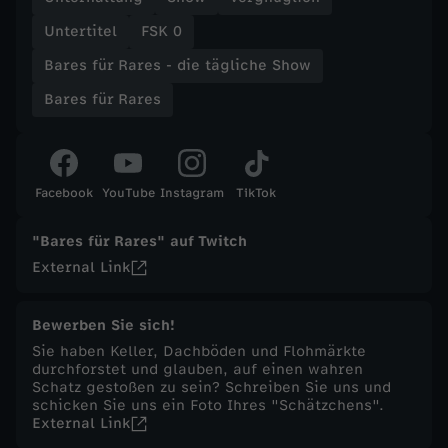
Untertitel
FSK 0
t
Bares für Rares - die tägliche Show
ä
Bares für Rares
g
l
Facebook
YouTube
Instagram
TikTok
i
"Bares für Rares" auf Twitch
External Link
c
h
Bewerben Sie sich!
Sie haben Keller, Dachböden und Flohmärkte
durchforstet und glauben, auf einen wahren
e
Schatz gestoßen zu sein? Schreiben Sie uns und
schicken Sie uns ein Foto Ihres "Schätzchens".
S
External Link