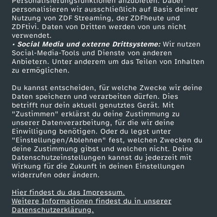
Personalisierungsfunktionen anzubieten. Dabei
f
personalisieren wir ausschließlich auf Basis deiner
Nutzung von ZDF Streaming, der ZDFheute und
ü
ZDFtivi. Daten von Dritten werden von uns nicht
Das ZDF
verwendet.
• Social Media und externe Drittsysteme:
Wir nutzen
r
ZDF Unternehmen
Social-Media-Tools und Dienste von anderen
Anbietern. Unter anderem um das Teilen von Inhalten
Karriere
zu ermöglichen.
R
Presseportal
Du kannst entscheiden, für welche Zwecke wir deine
a
ZDF goes Schule
Daten speichern und verarbeiten dürfen. Dies
betrifft nur dein aktuell genutztes Gerät. Mit
Werbefernsehen
"Zustimmen" erklärst du deine Zustimmung zu
r
unserer Datenverarbeitung, für die wir deine
Mainzelmännchen
Einwilligung benötigen. Oder du legst unter
"Einstellungen/Ablehnen" fest, welchen Zwecken du
e
deine Zustimmung gibst und welchen nicht. Deine
Datenschutzeinstellungen kannst du jederzeit mit
s
Wirkung für die Zukunft in deinen Einstellungen
widerrufen oder ändern.
v
Hier findest du das Impressum.
Partner
Weitere Informationen findest du in unserer
Datenschutzerklärung.
o