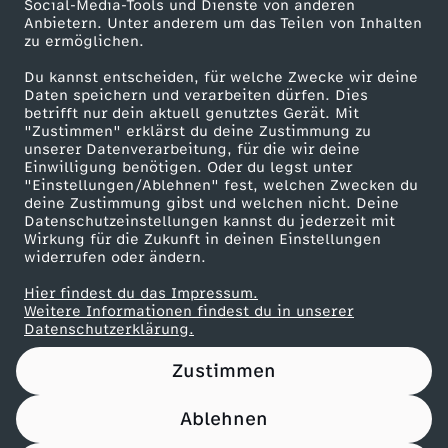
e
Social-Media-Tools und Dienste von anderen
Anbietern. Unter anderem um das Teilen von Inhalten
Karriere
zu ermöglichen.
r
Presseportal
Du kannst entscheiden, für welche Zwecke wir deine
ZDF goes Schule
Daten speichern und verarbeiten dürfen. Dies
z
betrifft nur dein aktuell genutztes Gerät. Mit
Werbefernsehen
"Zustimmen" erklärst du deine Zustimmung zu
e
unserer Datenverarbeitung, für die wir deine
Mainzelmännchen
Einwilligung benötigen. Oder du legst unter
"Einstellungen/Ablehnen" fest, welchen Zwecken du
,
deine Zustimmung gibst und welchen nicht. Deine
Datenschutzeinstellungen kannst du jederzeit mit
Wirkung für die Zukunft in deinen Einstellungen
d
widerrufen oder ändern.
i
Hier findest du das Impressum.
Partner
Weitere Informationen findest du in unserer
Datenschutzerklärung.
e
Zustimmen
e
Ablehnen
i
Nutzungsbedingungen
Datenschutz
Datenschutz-Einstellungen