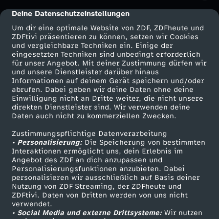
h
Deine Datenschutzeinstellungen
cmp-dialog-description
Um dir eine optimale Website von ZDF, ZDFheute und
o
ZDFtivi präsentieren zu können, setzen wir Cookies
und vergleichbare Techniken ein. Einige der
eingesetzten Techniken sind unbedingt erforderlich
w
für unser Angebot. Mit deiner Zustimmung dürfen wir
Mehr ZDF
Service
und unsere Dienstleister darüber hinaus
-
Informationen auf deinem Gerät speichern und/oder
ZDF-Apps
ZDFmitreden
abrufen. Dabei geben wir deine Daten ohne deine
Einwilligung nicht an Dritte weiter, die nicht unsere
E
Smart TV
Kontakt zum ZDF
direkten Dienstleister sind. Wir verwenden deine
Daten auch nicht zu kommerziellen Zwecken.
ZDFtext
Tickets
i
Zustimmungspflichtige Datenverarbeitung
Livestreams
Zuschauerservice
• Personalisierung:
Die Speicherung von bestimmten
n
Sendungen A-Z
Hilfe
Interaktionen ermöglicht uns, dein Erlebnis im
Angebot des ZDF an dich anzupassen und
TV-Programm
Personalisierungsfunktionen anzubieten. Dabei
e
personalisieren wir ausschließlich auf Basis deiner
Nutzung von ZDF Streaming, der ZDFheute und
ZDFtivi. Daten von Dritten werden von uns nicht
K
Das ZDF
verwendet.
• Social Media und externe Drittsysteme:
Wir nutzen
ZDF Unternehmen