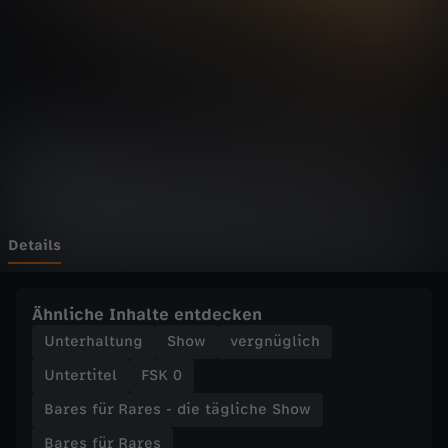
r
R
a
r
e
s
Details
-
Ähnliche Inhalte entdecken
d
Unterhaltung
Show
vergnüglich
Untertitel
FSK 0
i
Bares für Rares - die tägliche Show
e
Bares für Rares