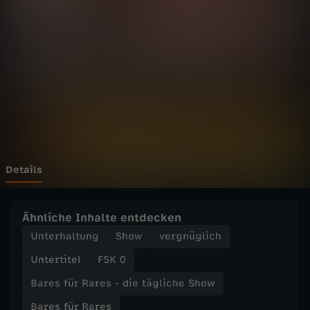
r
R
a
r
e
s
Details
-
Ähnliche Inhalte entdecken
d
Unterhaltung
Show
vergnüglich
Untertitel
FSK 0
i
Bares für Rares - die tägliche Show
e
Bares für Rares