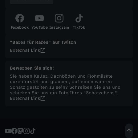
t
ä
Facebook
YouTube
Instagram
TikTok
g
"Bares für Rares" auf Twitch
External Link
l
Bewerben Sie sich!
i
Sie haben Keller, Dachböden und Flohmärkte
durchforstet und glauben, auf einen wahren
c
Schatz gestoßen zu sein? Schreiben Sie uns und
schicken Sie uns ein Foto Ihres "Schätzchens".
External Link
h
e
S