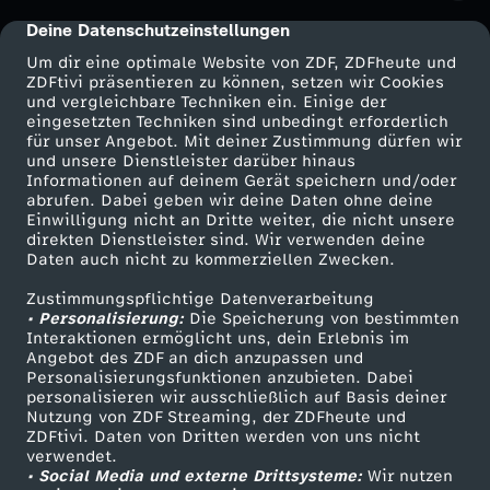
h
Deine Datenschutzeinstellungen
cmp-dialog-description
Um dir eine optimale Website von ZDF, ZDFheute und
o
ZDFtivi präsentieren zu können, setzen wir Cookies
und vergleichbare Techniken ein. Einige der
eingesetzten Techniken sind unbedingt erforderlich
w
für unser Angebot. Mit deiner Zustimmung dürfen wir
Mehr ZDF
Service
und unsere Dienstleister darüber hinaus
-
Informationen auf deinem Gerät speichern und/oder
ZDF-Apps
ZDFmitreden
abrufen. Dabei geben wir deine Daten ohne deine
Einwilligung nicht an Dritte weiter, die nicht unsere
B
Smart TV
Kontakt zum ZDF
direkten Dienstleister sind. Wir verwenden deine
Daten auch nicht zu kommerziellen Zwecken.
ZDFtext
Tickets
u
Zustimmungspflichtige Datenverarbeitung
Livestreams
Zuschauerservice
• Personalisierung:
Die Speicherung von bestimmten
n
Sendungen A-Z
Hilfe
Interaktionen ermöglicht uns, dein Erlebnis im
Angebot des ZDF an dich anzupassen und
TV-Programm
Personalisierungsfunktionen anzubieten. Dabei
t
personalisieren wir ausschließlich auf Basis deiner
Nutzung von ZDF Streaming, der ZDFheute und
ZDFtivi. Daten von Dritten werden von uns nicht
,
Das ZDF
verwendet.
• Social Media und externe Drittsysteme:
Wir nutzen
ZDF Unternehmen