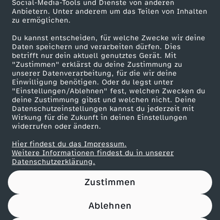
e
Social-Media-Tools und Dienste von anderen
Anbietern. Unter anderem um das Teilen von Inhalten
Karriere
zu ermöglichen.
x
Presseportal
Du kannst entscheiden, für welche Zwecke wir deine
ZDF goes Schule
Daten speichern und verarbeiten dürfen. Dies
t
betrifft nur dein aktuell genutztes Gerät. Mit
Werbefernsehen
"Zustimmen" erklärst du deine Zustimmung zu
r
unserer Datenverarbeitung, für die wir deine
Mainzelmännchen
Einwilligung benötigen. Oder du legst unter
"Einstellungen/Ablehnen" fest, welchen Zwecken du
a
deine Zustimmung gibst und welchen nicht. Deine
Datenschutzeinstellungen kannst du jederzeit mit
Wirkung für die Zukunft in deinen Einstellungen
v
widerrufen oder ändern.
a
Hier findest du das Impressum.
Partner
Weitere Informationen findest du in unserer
Datenschutzerklärung.
g
Zustimmen
a
Ablehnen
n
Nutzungsbedingungen
Datenschutz
Datenschutz-Einstellungen