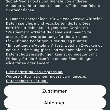
W
Social-Media-Tools und Dienste von anderen
Anbietern. Unter anderem um das Teilen von Inhalten
Karriere
zu ermöglichen.
a
Presseportal
Du kannst entscheiden, für welche Zwecke wir deine
ZDF goes Schule
Daten speichern und verarbeiten dürfen. Dies
r
betrifft nur dein aktuell genutztes Gerät. Mit
Werbefernsehen
"Zustimmen" erklärst du deine Zustimmung zu
e
unserer Datenverarbeitung, für die wir deine
Mainzelmännchen
Einwilligung benötigen. Oder du legst unter
"Einstellungen/Ablehnen" fest, welchen Zwecken du
deine Zustimmung gibst und welchen nicht. Deine
Datenschutzeinstellungen kannst du jederzeit mit
Wirkung für die Zukunft in deinen Einstellungen
widerrufen oder ändern.
Hier findest du das Impressum.
Partner
Weitere Informationen findest du in unserer
Datenschutzerklärung.
Zustimmen
Ablehnen
Nutzungsbedingungen
Datenschutz
Datenschutz-Einstellungen