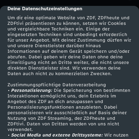
h
Deine Datenschutzeinstellungen
cmp-dialog-description
Um dir eine optimale Website von ZDF, ZDFheute und
o
ZDFtivi präsentieren zu können, setzen wir Cookies
und vergleichbare Techniken ein. Einige der
eingesetzten Techniken sind unbedingt erforderlich
w
für unser Angebot. Mit deiner Zustimmung dürfen wir
Mehr ZDF
Service
und unsere Dienstleister darüber hinaus
-
Informationen auf deinem Gerät speichern und/oder
ZDF-Apps
ZDFmitreden
abrufen. Dabei geben wir deine Daten ohne deine
Einwilligung nicht an Dritte weiter, die nicht unsere
H
Smart TV
Kontakt zum ZDF
direkten Dienstleister sind. Wir verwenden deine
Daten auch nicht zu kommerziellen Zwecken.
ZDFtext
Tickets
e
Zustimmungspflichtige Datenverarbeitung
Livestreams
Zuschauerservice
• Personalisierung:
Die Speicherung von bestimmten
i
Sendungen A-Z
Hilfe
Interaktionen ermöglicht uns, dein Erlebnis im
Angebot des ZDF an dich anzupassen und
TV-Programm
Personalisierungsfunktionen anzubieten. Dabei
ß
personalisieren wir ausschließlich auf Basis deiner
Nutzung von ZDF Streaming, der ZDFheute und
ZDFtivi. Daten von Dritten werden von uns nicht
e
Das ZDF
verwendet.
• Social Media und externe Drittsysteme:
Wir nutzen
ZDF Unternehmen