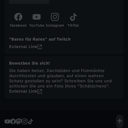
t
ä
Facebook
YouTube
Instagram
TikTok
g
"Bares für Rares" auf Twitch
External Link
l
Bewerben Sie sich!
i
Sie haben Keller, Dachböden und Flohmärkte
durchforstet und glauben, auf einen wahren
c
Schatz gestoßen zu sein? Schreiben Sie uns und
schicken Sie uns ein Foto Ihres "Schätzchens".
External Link
h
e
S