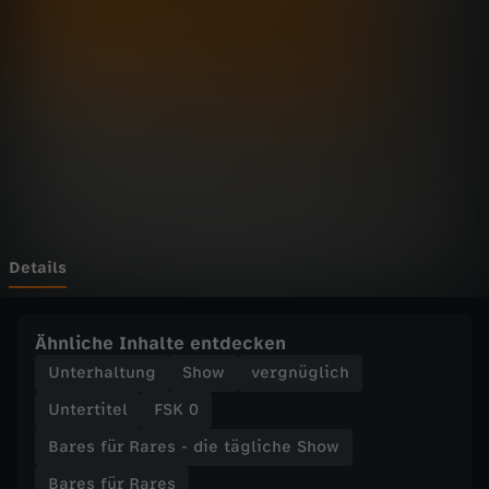
r
R
a
r
e
s
Details
-
Ähnliche Inhalte entdecken
d
Unterhaltung
Show
vergnüglich
Untertitel
FSK 0
i
Bares für Rares - die tägliche Show
e
Bares für Rares