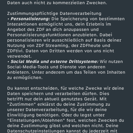
Daten auch nicht zu kommerziellen Zwecken.
ZDFtext
Tickets
c
Zustimmungspflichtige Datenverarbeitung
Livestreams
Zuschauerservice
• Personalisierung:
Die Speicherung von bestimmten
k
Sendungen A-Z
Hilfe
Interaktionen ermöglicht uns, dein Erlebnis im
Angebot des ZDF an dich anzupassen und
TV-Programm
e
Personalisierungsfunktionen anzubieten. Dabei
personalisieren wir ausschließlich auf Basis deiner
Nutzung von ZDF Streaming, der ZDFheute und
-
ZDFtivi. Daten von Dritten werden von uns nicht
Das ZDF
verwendet.
• Social Media und externe Drittsysteme:
Wir nutzen
B
ZDF Unternehmen
Social-Media-Tools und Dienste von anderen
Anbietern. Unter anderem um das Teilen von Inhalten
Karriere
a
zu ermöglichen.
Presseportal
Du kannst entscheiden, für welche Zwecke wir deine
r
ZDF goes Schule
Daten speichern und verarbeiten dürfen. Dies
betrifft nur dein aktuell genutztes Gerät. Mit
Werbefernsehen
"Zustimmen" erklärst du deine Zustimmung zu
e
unserer Datenverarbeitung, für die wir deine
Mainzelmännchen
Einwilligung benötigen. Oder du legst unter
s
"Einstellungen/Ablehnen" fest, welchen Zwecken du
deine Zustimmung gibst und welchen nicht. Deine
Datenschutzeinstellungen kannst du jederzeit mit