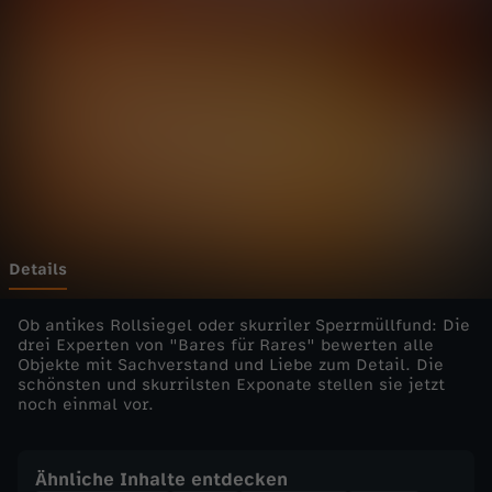
r
R
a
r
e
s
Details
-
Ob antikes Rollsiegel oder skurriler Sperrmüllfund: Die
drei Experten von "Bares für Rares" bewerten alle
Objekte mit Sachverstand und Liebe zum Detail. Die
L
schönsten und skurrilsten Exponate stellen sie jetzt
noch einmal vor.
i
e
Ähnliche Inhalte entdecken