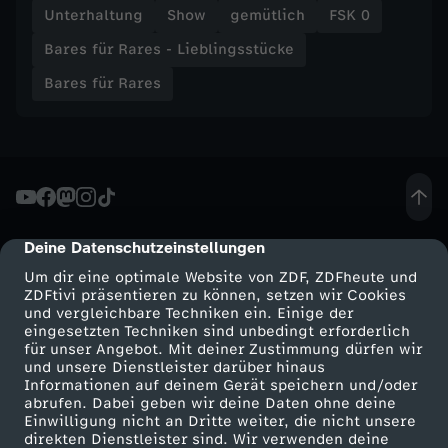
Unterhaltung
Show
gemütlich
FSK 0
b
Bares für Rares - Lieblingsstücke
l
Bares für Rares
i
n
g
Deine Datenschutzeinstellungen
cmp-dialog-description
s
Um dir eine optimale Website von ZDF, ZDFheute und
ZDFtivi präsentieren zu können, setzen wir Cookies
und vergleichbare Techniken ein. Einige der
s
eingesetzten Techniken sind unbedingt erforderlich
für unser Angebot. Mit deiner Zustimmung dürfen wir
Mehr ZDF
Service
und unsere Dienstleister darüber hinaus
t
Informationen auf deinem Gerät speichern und/oder
ZDF-Apps
ZDFmitreden
abrufen. Dabei geben wir deine Daten ohne deine
ü
Einwilligung nicht an Dritte weiter, die nicht unsere
Smart TV
Kontakt zum ZDF
direkten Dienstleister sind. Wir verwenden deine