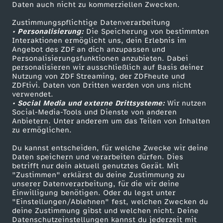
Daten auch nicht zu kommerziellen Zwecken.
ZDFtext
Tickets
c
Zustimmungspflichtige Datenverarbeitung
Livestreams
Zuschauerservice
• Personalisierung:
Die Speicherung von bestimmten
k
Sendungen A-Z
Hilfe
Interaktionen ermöglicht uns, dein Erlebnis im
Angebot des ZDF an dich anzupassen und
TV-Programm
e
Personalisierungsfunktionen anzubieten. Dabei
personalisieren wir ausschließlich auf Basis deiner
Nutzung von ZDF Streaming, der ZDFheute und
-
ZDFtivi. Daten von Dritten werden von uns nicht
Das ZDF
verwendet.
• Social Media und externe Drittsysteme:
Wir nutzen
F
ZDF Unternehmen
Social-Media-Tools und Dienste von anderen
Anbietern. Unter anderem um das Teilen von Inhalten
Karriere
e
zu ermöglichen.
Presseportal
Du kannst entscheiden, für welche Zwecke wir deine
u
ZDF goes Schule
Daten speichern und verarbeiten dürfen. Dies
betrifft nur dein aktuell genutztes Gerät. Mit
Werbefernsehen
"Zustimmen" erklärst du deine Zustimmung zu
r
unserer Datenverarbeitung, für die wir deine
Mainzelmännchen
Einwilligung benötigen. Oder du legst unter
i
"Einstellungen/Ablehnen" fest, welchen Zwecken du
deine Zustimmung gibst und welchen nicht. Deine
Datenschutzeinstellungen kannst du jederzeit mit