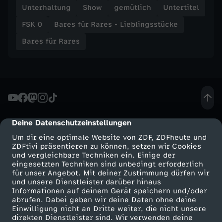
Unterhaltung
Show
gemütlich
Untertitel
b
FSK 0
Bares für Rares - Lieblingsstücke
l
Bares für Rares
i
n
g
Deine Datenschutzeinstellungen
cmp-dialog-description
s
Um dir eine optimale Website von ZDF, ZDFheute und
ZDFtivi präsentieren zu können, setzen wir Cookies
und vergleichbare Techniken ein. Einige der
s
eingesetzten Techniken sind unbedingt erforderlich
für unser Angebot. Mit deiner Zustimmung dürfen wir
Mehr ZDF
Service
und unsere Dienstleister darüber hinaus
t
Informationen auf deinem Gerät speichern und/oder
ZDF-Apps
ZDFmitreden
abrufen. Dabei geben wir deine Daten ohne deine
ü
Einwilligung nicht an Dritte weiter, die nicht unsere
Smart TV
Kontakt zum ZDF
direkten Dienstleister sind. Wir verwenden deine