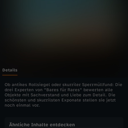
r
R
a
r
e
s
Details
-
Ob antikes Rollsiegel oder skurriler Sperrmüllfund: Die
drei Experten von "Bares für Rares" bewerten alle
Objekte mit Sachverstand und Liebe zum Detail. Die
L
schönsten und skurrilsten Exponate stellen sie jetzt
noch einmal vor.
i
e
Ähnliche Inhalte entdecken