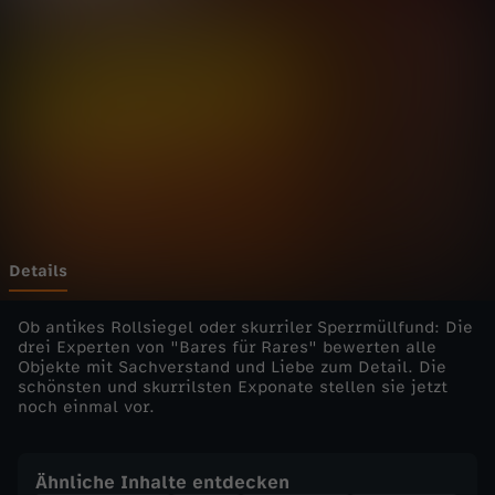
r
R
a
r
e
s
Details
-
Ob antikes Rollsiegel oder skurriler Sperrmüllfund: Die
drei Experten von "Bares für Rares" bewerten alle
Objekte mit Sachverstand und Liebe zum Detail. Die
L
schönsten und skurrilsten Exponate stellen sie jetzt
noch einmal vor.
i
e
Ähnliche Inhalte entdecken