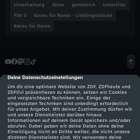
Unterhaltung
Show
gemütlich
Untertitel
b
FSK 0
Bares für Rares - Lieblingsstücke
l
Bares für Rares
i
n
g
Deine Datenschutzeinstellungen
cmp-dialog-description
s
Um dir eine optimale Website von ZDF, ZDFheute und
ZDFtivi präsentieren zu können, setzen wir Cookies
und vergleichbare Techniken ein. Einige der
s
eingesetzten Techniken sind unbedingt erforderlich
für unser Angebot. Mit deiner Zustimmung dürfen wir
Mehr ZDF
Service
und unsere Dienstleister darüber hinaus
t
Informationen auf deinem Gerät speichern und/oder
ZDF-Apps
ZDFmitreden
abrufen. Dabei geben wir deine Daten ohne deine
ü
Einwilligung nicht an Dritte weiter, die nicht unsere
Smart TV
Kontakt zum ZDF
direkten Dienstleister sind. Wir verwenden deine