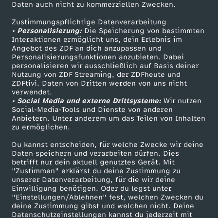
Daten auch nicht zu kommerziellen Zwecken.
ZDFtext
Tickets
c
Zustimmungspflichtige Datenverarbeitung
Livestreams
Zuschauerservice
• Personalisierung:
Die Speicherung von bestimmten
k
Sendungen A-Z
Hilfe
Interaktionen ermöglicht uns, dein Erlebnis im
Angebot des ZDF an dich anzupassen und
TV-Programm
e
Personalisierungsfunktionen anzubieten. Dabei
personalisieren wir ausschließlich auf Basis deiner
Nutzung von ZDF Streaming, der ZDFheute und
-
ZDFtivi. Daten von Dritten werden von uns nicht
Das ZDF
verwendet.
• Social Media und externe Drittsysteme:
Wir nutzen
V
ZDF Unternehmen
Social-Media-Tools und Dienste von anderen
Anbietern. Unter anderem um das Teilen von Inhalten
Karriere
o
zu ermöglichen.
Presseportal
Du kannst entscheiden, für welche Zwecke wir deine
l
ZDF goes Schule
Daten speichern und verarbeiten dürfen. Dies
betrifft nur dein aktuell genutztes Gerät. Mit
Werbefernsehen
"Zustimmen" erklärst du deine Zustimmung zu
l
unserer Datenverarbeitung, für die wir deine
Mainzelmännchen
Einwilligung benötigen. Oder du legst unter
t
"Einstellungen/Ablehnen" fest, welchen Zwecken du
deine Zustimmung gibst und welchen nicht. Deine
Datenschutzeinstellungen kannst du jederzeit mit