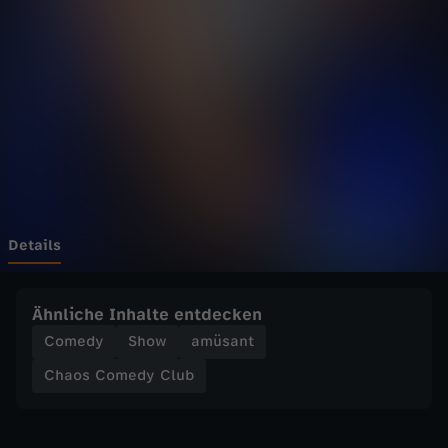
m
e
d
y
C
l
Details
u
Ähnliche Inhalte entdecken
b
Comedy
Show
amüsant
Chaos Comedy Club
-
C