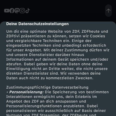
h
a
Deine Datenschutzeinstellungen
cmp-dialog-description
Um dir eine optimale Website von ZDF, ZDFheute und
o
ZDFtivi präsentieren zu können, setzen wir Cookies
und vergleichbare Techniken ein. Einige der
eingesetzten Techniken sind unbedingt erforderlich
s
für unser Angebot. Mit deiner Zustimmung dürfen wir
Mehr ZDF
Service
und unsere Dienstleister darüber hinaus
C
Informationen auf deinem Gerät speichern und/oder
ZDF-Apps
ZDFmitreden
abrufen. Dabei geben wir deine Daten ohne deine
Einwilligung nicht an Dritte weiter, die nicht unsere
o
Smart TV
Kontakt zum ZDF
direkten Dienstleister sind. Wir verwenden deine
Daten auch nicht zu kommerziellen Zwecken.
ZDFtext
Tickets
m
Zustimmungspflichtige Datenverarbeitung
Livestreams
Zuschauerservice
• Personalisierung:
Die Speicherung von bestimmten
e
Sendungen A-Z
Hilfe
Interaktionen ermöglicht uns, dein Erlebnis im
Angebot des ZDF an dich anzupassen und
TV-Programm
Personalisierungsfunktionen anzubieten. Dabei
d
personalisieren wir ausschließlich auf Basis deiner
Nutzung von ZDF Streaming, der ZDFheute und