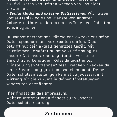
ZDFtivi. Daten von Dritten werden von uns nicht
y
Das ZDF
verwendet.
• Social Media und externe Drittsysteme:
Wir nutzen
ZDF Unternehmen
C
Social-Media-Tools und Dienste von anderen
Anbietern. Unter anderem um das Teilen von Inhalten
Karriere
zu ermöglichen.
l
Presseportal
Du kannst entscheiden, für welche Zwecke wir deine
ZDF goes Schule
Daten speichern und verarbeiten dürfen. Dies
u
betrifft nur dein aktuell genutztes Gerät. Mit
Werbefernsehen
"Zustimmen" erklärst du deine Zustimmung zu
b
unserer Datenverarbeitung, für die wir deine
Mainzelmännchen
Einwilligung benötigen. Oder du legst unter
"Einstellungen/Ablehnen" fest, welchen Zwecken du
f
deine Zustimmung gibst und welchen nicht. Deine
Datenschutzeinstellungen kannst du jederzeit mit
Wirkung für die Zukunft in deinen Einstellungen
e
widerrufen oder ändern.
a
Hier findest du das Impressum.
Partner
Weitere Informationen findest du in unserer
Datenschutzerklärung.
t
Zustimmen