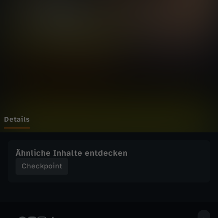
i
n
t
-
P
a
Details
r
Ähnliche Inhalte entdecken
t
Checkpoint
y
v