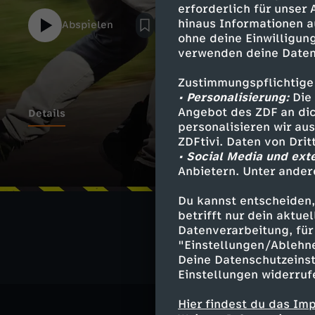
erforderlich für unser
hinaus Informationen a
Abspielen
ohne deine Einwilligung
verwenden deine Daten
Zustimmungspflichtige
• Personalisierung:
Die 
Angebot des ZDF an dic
Details
personalisieren wir au
ZDFtivi. Daten von Dri
• Social Media und ext
Anbietern. Unter ander
Ähnliche 
Du kannst entscheiden,
Checkpoint
betrifft nur dein aktu
Datenverarbeitung, für 
"Einstellungen/Ablehn
Deine Datenschutzeinst
Einstellungen widerruf
Hier findest du das Im