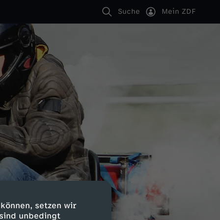
Suche
Mein ZDF
 können, setzen wir
 sind unbedingt