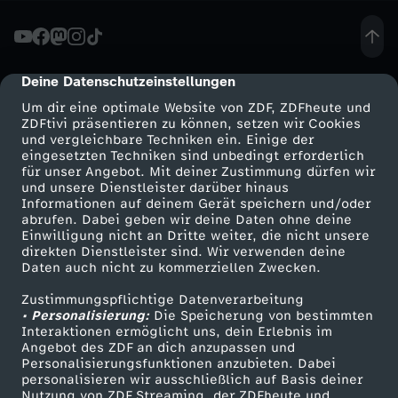
i
r
Deine Datenschutzeinstellungen
cmp-dialog-description
Um dir eine optimale Website von ZDF, ZDFheute und
u
ZDFtivi präsentieren zu können, setzen wir Cookies
und vergleichbare Techniken ein. Einige der
eingesetzten Techniken sind unbedingt erforderlich
n
für unser Angebot. Mit deiner Zustimmung dürfen wir
Mehr ZDF
Service
und unsere Dienstleister darüber hinaus
t
Informationen auf deinem Gerät speichern und/oder
ZDF-Apps
ZDFmitreden
abrufen. Dabei geben wir deine Daten ohne deine
Einwilligung nicht an Dritte weiter, die nicht unsere
e
Smart TV
Kontakt zum ZDF
direkten Dienstleister sind. Wir verwenden deine
Daten auch nicht zu kommerziellen Zwecken.
ZDFtext
Tickets
r
Zustimmungspflichtige Datenverarbeitung
Livestreams
Zuschauerservice
• Personalisierung:
Die Speicherung von bestimmten
P
Sendungen A-Z
Hilfe
Interaktionen ermöglicht uns, dein Erlebnis im
Angebot des ZDF an dich anzupassen und
TV-Programm
Personalisierungsfunktionen anzubieten. Dabei
o
personalisieren wir ausschließlich auf Basis deiner
Nutzung von ZDF Streaming, der ZDFheute und