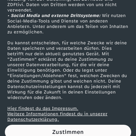
ZDFtivi. Daten von Dritten werden von uns nicht
l
Das ZDF
verwendet.
• Social Media und externe Drittsysteme:
Wir nutzen
ZDF Unternehmen
i
Social-Media-Tools und Dienste von anderen
Anbietern. Unter anderem um das Teilen von Inhalten
Karriere
zu ermöglichen.
z
Presseportal
Du kannst entscheiden, für welche Zwecke wir deine
ZDF goes Schule
Daten speichern und verarbeiten dürfen. Dies
e
betrifft nur dein aktuell genutztes Gerät. Mit
Werbefernsehen
"Zustimmen" erklärst du deine Zustimmung zu
i
unserer Datenverarbeitung, für die wir deine
Mainzelmännchen
Einwilligung benötigen. Oder du legst unter
"Einstellungen/Ablehnen" fest, welchen Zwecken du
s
deine Zustimmung gibst und welchen nicht. Deine
Datenschutzeinstellungen kannst du jederzeit mit
Wirkung für die Zukunft in deinen Einstellungen
c
widerrufen oder ändern.
h
Hier findest du das Impressum.
Partner
Weitere Informationen findest du in unserer
Datenschutzerklärung.
u
Zustimmen