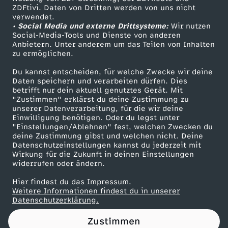
ZDFtivi. Daten von Dritten werden von uns nicht
ß
Das ZDF
verwendet.
• Social Media und externe Drittsysteme:
Wir nutzen
ZDF Unternehmen
!
Social-Media-Tools und Dienste von anderen
Anbietern. Unter anderem um das Teilen von Inhalten
Karriere
zu ermöglichen.
Presseportal
Du kannst entscheiden, für welche Zwecke wir deine
ZDF goes Schule
Daten speichern und verarbeiten dürfen. Dies
betrifft nur dein aktuell genutztes Gerät. Mit
Werbefernsehen
"Zustimmen" erklärst du deine Zustimmung zu
unserer Datenverarbeitung, für die wir deine
Mainzelmännchen
Einwilligung benötigen. Oder du legst unter
"Einstellungen/Ablehnen" fest, welchen Zwecken du
deine Zustimmung gibst und welchen nicht. Deine
Datenschutzeinstellungen kannst du jederzeit mit
Wirkung für die Zukunft in deinen Einstellungen
widerrufen oder ändern.
Hier findest du das Impressum.
Partner
Weitere Informationen findest du in unserer
Datenschutzerklärung.
Zustimmen