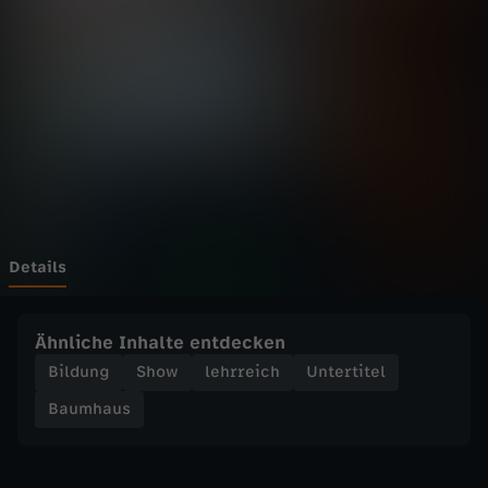
s
-
S
c
h
a
Details
u
Ähnliche Inhalte entdecken
k
Bildung
Show
lehrreich
Untertitel
Baumhaus
e
l