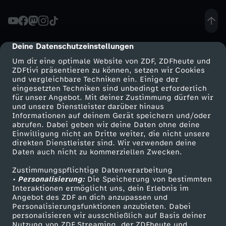
n
m
Deine Datenschutzeinstellungen
cmp-dialog-description
Um dir eine optimale Website von ZDF, ZDFheute und
a
ZDFtivi präsentieren zu können, setzen wir Cookies
und vergleichbare Techniken ein. Einige der
eingesetzten Techniken sind unbedingt erforderlich
c
für unser Angebot. Mit deiner Zustimmung dürfen wir
Mehr ZDF
Service
und unsere Dienstleister darüber hinaus
h
Informationen auf deinem Gerät speichern und/oder
ZDF-Apps
ZDFmitreden
abrufen. Dabei geben wir deine Daten ohne deine
Einwilligung nicht an Dritte weiter, die nicht unsere
t
Smart TV
Kontakt zum ZDF
direkten Dienstleister sind. Wir verwenden deine
Daten auch nicht zu kommerziellen Zwecken.
ZDFtext
Tickets
S
Zustimmungspflichtige Datenverarbeitung
Livestreams
Zuschauerservice
• Personalisierung:
Die Speicherung von bestimmten
p
Sendungen A-Z
Hilfe
Interaktionen ermöglicht uns, dein Erlebnis im
Angebot des ZDF an dich anzupassen und
TV-Programm
Personalisierungsfunktionen anzubieten. Dabei
a
personalisieren wir ausschließlich auf Basis deiner
Nutzung von ZDF Streaming, der ZDFheute und