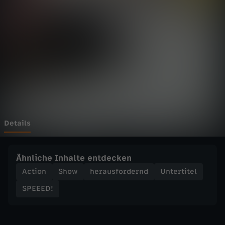
-
D
a
s
a
b
Details
g
Ähnliche Inhalte entdecken
e
Action
Show
herausfordernd
Untertitel
SPEEED!
f
a