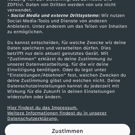
ZDFtivi. Daten von Dritten werden von uns nicht
o
Das ZDF
verwendet.
• Social Media und externe Drittsysteme:
Wir nutzen
ZDF Unternehmen
a
Social-Media-Tools und Dienste von anderen
Anbietern. Unter anderem um das Teilen von Inhalten
Karriere
zu ermöglichen.
t
Presseportal
Du kannst entscheiden, für welche Zwecke wir deine
ZDF goes Schule
Daten speichern und verarbeiten dürfen. Dies
R
betrifft nur dein aktuell genutztes Gerät. Mit
Werbefernsehen
"Zustimmen" erklärst du deine Zustimmung zu
a
unserer Datenverarbeitung, für die wir deine
Mainzelmännchen
Einwilligung benötigen. Oder du legst unter
"Einstellungen/Ablehnen" fest, welchen Zwecken du
c
deine Zustimmung gibst und welchen nicht. Deine
Datenschutzeinstellungen kannst du jederzeit mit
Wirkung für die Zukunft in deinen Einstellungen
e
widerrufen oder ändern.
Hier findest du das Impressum.
Partner
Weitere Informationen findest du in unserer
Datenschutzerklärung.
Zustimmen