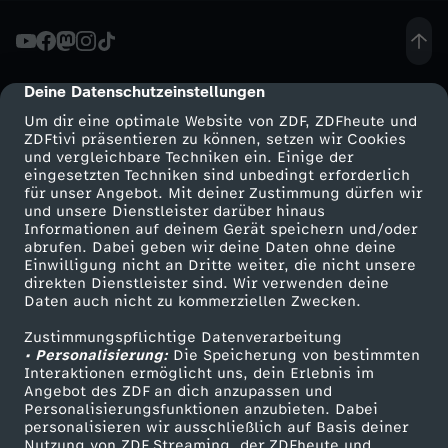
h
r
Deine Datenschutzeinstellungen
cmp-dialog-description
Um dir eine optimale Website von ZDF, ZDFheute und
e
ZDFtivi präsentieren zu können, setzen wir Cookies
und vergleichbare Techniken ein. Einige der
eingesetzten Techniken sind unbedingt erforderlich
n
für unser Angebot. Mit deiner Zustimmung dürfen wir
Mehr ZDF
Service
und unsere Dienstleister darüber hinaus
e
Informationen auf deinem Gerät speichern und/oder
ZDF-Apps
ZDFmitreden
abrufen. Dabei geben wir deine Daten ohne deine
Einwilligung nicht an Dritte weiter, die nicht unsere
A
Smart TV
Kontakt zum ZDF
direkten Dienstleister sind. Wir verwenden deine
Daten auch nicht zu kommerziellen Zwecken.
ZDFtext
Tickets
i
Zustimmungspflichtige Datenverarbeitung
Livestreams
Zuschauerservice
• Personalisierung:
Die Speicherung von bestimmten
r
Sendungen A-Z
Hilfe
Interaktionen ermöglicht uns, dein Erlebnis im
Angebot des ZDF an dich anzupassen und
TV-Programm
Personalisierungsfunktionen anzubieten. Dabei
b
personalisieren wir ausschließlich auf Basis deiner
Nutzung von ZDF Streaming, der ZDFheute und