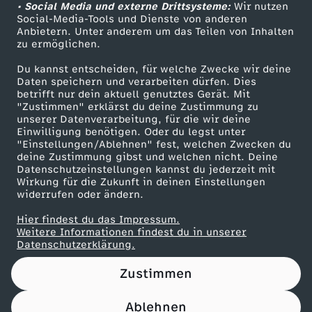
p
• Social Media und externe Drittsysteme:
Wir nutzen
ZDF Unternehmen
Social-Media-Tools und Dienste von anderen
Anbietern. Unter anderem um das Teilen von Inhalten
Karriere
o
zu ermöglichen.
Presseportal
r
Du kannst entscheiden, für welche Zwecke wir deine
ZDF goes Schule
Daten speichern und verarbeiten dürfen. Dies
betrifft nur dein aktuell genutztes Gerät. Mit
Werbefernsehen
t
"Zustimmen" erklärst du deine Zustimmung zu
unserer Datenverarbeitung, für die wir deine
Mainzelmännchen
Einwilligung benötigen. Oder du legst unter
s
"Einstellungen/Ablehnen" fest, welchen Zwecken du
deine Zustimmung gibst und welchen nicht. Deine
t
Datenschutzeinstellungen kannst du jederzeit mit
Wirkung für die Zukunft in deinen Einstellungen
widerrufen oder ändern.
u
Hier findest du das Impressum.
Partner
Weitere Informationen findest du in unserer
d
Datenschutzerklärung.
i
Zustimmen
o
Ablehnen