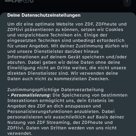
a
Deine Datenschutzeinstellungen
cmp-dialog-description
k
Um dir eine optimale Website von ZDF, ZDFheute und
ZDFtivi präsentieren zu können, setzen wir Cookies
t
und vergleichbare Techniken ein. Einige der
eingesetzten Techniken sind unbedingt erforderlich
für unser Angebot. Mit deiner Zustimmung dürfen wir
u
Mehr ZDF
Service
und unsere Dienstleister darüber hinaus
Informationen auf deinem Gerät speichern und/oder
ZDF-Apps
ZDFmitreden
abrufen. Dabei geben wir deine Daten ohne deine
e
Einwilligung nicht an Dritte weiter, die nicht unsere
Smart TV
Kontakt zum ZDF
direkten Dienstleister sind. Wir verwenden deine
l
Daten auch nicht zu kommerziellen Zwecken.
ZDFtext
Tickets
Zustimmungspflichtige Datenverarbeitung
Livestreams
Zuschauerservice
l
• Personalisierung:
Die Speicherung von bestimmten
Sendungen A-Z
Hilfe
Interaktionen ermöglicht uns, dein Erlebnis im
Angebot des ZDF an dich anzupassen und
e
TV-Programm
Personalisierungsfunktionen anzubieten. Dabei
personalisieren wir ausschließlich auf Basis deiner
s
Nutzung von ZDF Streaming, der ZDFheute und
ZDFtivi. Daten von Dritten werden von uns nicht
Das ZDF
verwendet.