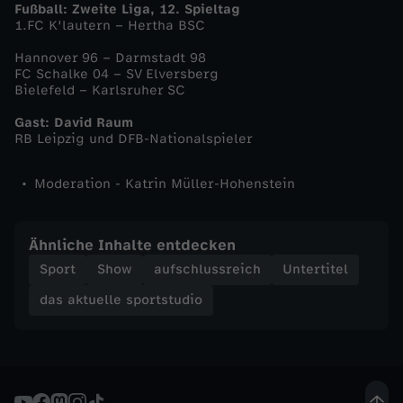
Fußball: Zweite Liga, 12. Spieltag
1.FC K'lautern – Hertha BSC
t
Hannover 96 – Darmstadt 98
u
FC Schalke 04 – SV Elversberg
Bielefeld – Karlsruher SC
d
Gast: David Raum
RB Leipzig und DFB-Nationalspieler
i
Moderation - Katrin Müller-Hohenstein
o
Ähnliche Inhalte entdecken
-
Sport
Show
aufschlussreich
Untertitel
d
das aktuelle sportstudio
a
s