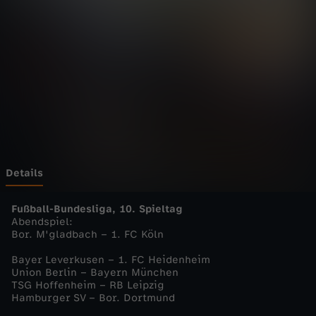
e
l
l
e
s
p
Details
o
Fußball-Bundesliga, 10. Spieltag
Abendspiel:
Bor. M'gladbach – 1. FC Köln
r
Bayer Leverkusen – 1. FC Heidenheim
t
Union Berlin – Bayern München
TSG Hoffenheim – RB Leipzig
Hamburger SV – Bor. Dortmund
s