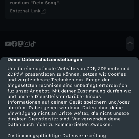
rund um "Dein Song".
K
External Link
a
t
i
Deine Datenschutzeinstellungen
cmp-dialog-description
Um dir eine optimale Website von ZDF, ZDFheute und
K
ZDFtivi präsentieren zu können, setzen wir Cookies
und vergleichbare Techniken ein. Einige der
i
eingesetzten Techniken sind unbedingt erforderlich
für unser Angebot. Mit deiner Zustimmung dürfen wir
Mehr ZDF
Service
und unsere Dienstleister darüber hinaus
m
Informationen auf deinem Gerät speichern und/oder
ZDF-Apps
ZDFmitreden
abrufen. Dabei geben wir deine Daten ohne deine
Einwilligung nicht an Dritte weiter, die nicht unsere
F
Smart TV
Kontakt zum ZDF
direkten Dienstleister sind. Wir verwenden deine
Daten auch nicht zu kommerziellen Zwecken.
ZDFtext
Tickets
i
Zustimmungspflichtige Datenverarbeitung
Livestreams
Zuschauerservice