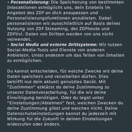
• Personalisierung:
Die Speicherung von bestimmten
n
Sendungen A-Z
Hilfe
Interaktionen ermöglicht uns, dein Erlebnis im
Angebot des ZDF an dich anzupassen und
TV-Programm
Personalisierungsfunktionen anzubieten. Dabei
a
personalisieren wir ausschließlich auf Basis deiner
Nutzung von ZDF Streaming, der ZDFheute und
l
ZDFtivi. Daten von Dritten werden von uns nicht
Das ZDF
verwendet.
• Social Media und externe Drittsysteme:
Wir nutzen
ZDF Unternehmen
e
Social-Media-Tools und Dienste von anderen
Anbietern. Unter anderem um das Teilen von Inhalten
Karriere
zu ermöglichen.
Presseportal
Du kannst entscheiden, für welche Zwecke wir deine
ZDF goes Schule
Daten speichern und verarbeiten dürfen. Dies
betrifft nur dein aktuell genutztes Gerät. Mit
Werbefernsehen
"Zustimmen" erklärst du deine Zustimmung zu
unserer Datenverarbeitung, für die wir deine
Mainzelmännchen
Einwilligung benötigen. Oder du legst unter
"Einstellungen/Ablehnen" fest, welchen Zwecken du
deine Zustimmung gibst und welchen nicht. Deine
Datenschutzeinstellungen kannst du jederzeit mit
Wirkung für die Zukunft in deinen Einstellungen
widerrufen oder ändern.