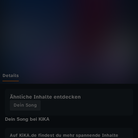
g
-
N
a
d
j
Details
a
Ähnliche Inhalte entdecken
u
Dein Song
Dein Song bei KiKA
n
d
Auf KiKA.de findest du mehr spannende Inhalte