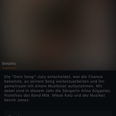
g
-
B
ü
h
n
Details
e
Die "Dein Song"-Jury entscheidet, wer die Chance
bekommt, an seinem Song weiterzuarbeiten und ihn
gemeinsam mit einem Musikstar aufzunehmen. Mit
f
dabei sind in diesem Jahr die Sängerin Alina Süggeler,
Frontfrau der Band MIA. Mieze Katz und der Musiker
r
Kelvin Jones.
e