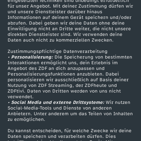
eingesetzten Techniken sind unbedingt erforderlich
i
für unser Angebot. Mit deiner Zustimmung dürfen wir
Mehr ZDF
Service
und unsere Dienstleister darüber hinaus
Informationen auf deinem Gerät speichern und/oder
e
ZDF-Apps
ZDFmitreden
abrufen. Dabei geben wir deine Daten ohne deine
Einwilligung nicht an Dritte weiter, die nicht unsere
Smart TV
Kontakt zum ZDF
direkten Dienstleister sind. Wir verwenden deine
u
Daten auch nicht zu kommerziellen Zwecken.
ZDFtext
Tickets
n
Zustimmungspflichtige Datenverarbeitung
Livestreams
Zuschauerservice
• Personalisierung:
Die Speicherung von bestimmten
Sendungen A-Z
Hilfe
Interaktionen ermöglicht uns, dein Erlebnis im
d
Angebot des ZDF an dich anzupassen und
TV-Programm
Personalisierungsfunktionen anzubieten. Dabei
personalisieren wir ausschließlich auf Basis deiner
L
Nutzung von ZDF Streaming, der ZDFheute und
ZDFtivi. Daten von Dritten werden von uns nicht
Das ZDF
u
verwendet.
• Social Media und externe Drittsysteme:
Wir nutzen
ZDF Unternehmen
Social-Media-Tools und Dienste von anderen
c
Anbietern. Unter anderem um das Teilen von Inhalten
Karriere
zu ermöglichen.
Presseportal
a
Du kannst entscheiden, für welche Zwecke wir deine
ZDF goes Schule
Daten speichern und verarbeiten dürfen. Dies