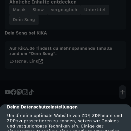
Ähnliche Inhalte entdecken
Musik
Show
vergnüglich
Untertitel
i
Dein Song
f
Dein Song bei KiKA
ü
Auf KiKA.de findest du mehr spannende Inhalte
r
rund um "Dein Song".
External Link
J
e
a
Deine Datenschutzeinstellungen
cmp-dialog-description
n
Um dir eine optimale Website von ZDF, ZDFheute und
ZDFtivi präsentieren zu können, setzen wir Cookies
n
und vergleichbare Techniken ein. Einige der