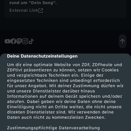
rund um "Dein Song".
a
External Link
l
Deine Datenschutzeinstellungen
cmp-dialog-description
Um dir eine optimale Website von ZDF, ZDFheute und
ZDFtivi präsentieren zu können, setzen wir Cookies
und vergleichbare Techniken ein. Einige der
eingesetzten Techniken sind unbedingt erforderlich
für unser Angebot. Mit deiner Zustimmung dürfen wir
Mehr ZDF
Service
und unsere Dienstleister darüber hinaus
Informationen auf deinem Gerät speichern und/oder
ZDF-Apps
ZDFmitreden
abrufen. Dabei geben wir deine Daten ohne deine
Einwilligung nicht an Dritte weiter, die nicht unsere
Smart TV
Kontakt zum ZDF
direkten Dienstleister sind. Wir verwenden deine
Daten auch nicht zu kommerziellen Zwecken.
ZDFtext
Tickets
Zustimmungspflichtige Datenverarbeitung
Livestreams
Zuschauerservice