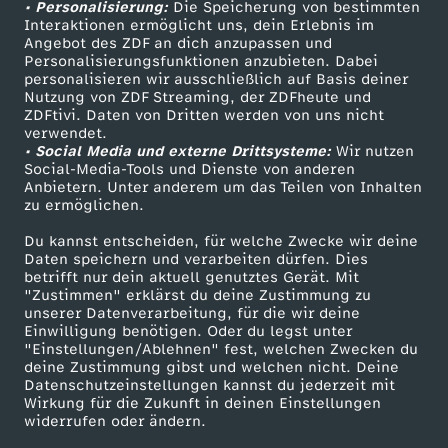
• Personalisierung:
Die Speicherung von bestimmten
Sendungen A-Z
Hilfe
Interaktionen ermöglicht uns, dein Erlebnis im
Angebot des ZDF an dich anzupassen und
TV-Programm
Personalisierungsfunktionen anzubieten. Dabei
personalisieren wir ausschließlich auf Basis deiner
Nutzung von ZDF Streaming, der ZDFheute und
ZDFtivi. Daten von Dritten werden von uns nicht
Das ZDF
verwendet.
• Social Media und externe Drittsysteme:
Wir nutzen
ZDF Unternehmen
Social-Media-Tools und Dienste von anderen
Anbietern. Unter anderem um das Teilen von Inhalten
Karriere
zu ermöglichen.
Presseportal
Du kannst entscheiden, für welche Zwecke wir deine
ZDF goes Schule
Daten speichern und verarbeiten dürfen. Dies
betrifft nur dein aktuell genutztes Gerät. Mit
Werbefernsehen
"Zustimmen" erklärst du deine Zustimmung zu
unserer Datenverarbeitung, für die wir deine
Mainzelmännchen
Einwilligung benötigen. Oder du legst unter
"Einstellungen/Ablehnen" fest, welchen Zwecken du
deine Zustimmung gibst und welchen nicht. Deine
Datenschutzeinstellungen kannst du jederzeit mit
Wirkung für die Zukunft in deinen Einstellungen
widerrufen oder ändern.