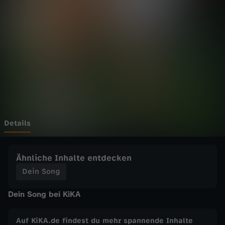
g
-
D
a
s
M
Details
u
Ähnliche Inhalte entdecken
s
Dein Song
Dein Song bei KiKA
i
c
Auf KiKA.de findest du mehr spannende Inhalte