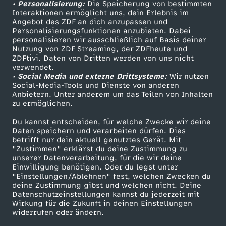
• Personalisierung:
Die Speicherung von bestimmten
L
Sendungen A-Z
Hilfe
Interaktionen ermöglicht uns, dein Erlebnis im
Angebot des ZDF an dich anzupassen und
TV-Programm
Personalisierungsfunktionen anzubieten. Dabei
e
personalisieren wir ausschließlich auf Basis deiner
Nutzung von ZDF Streaming, der ZDFheute und
o
ZDFtivi. Daten von Dritten werden von uns nicht
Das ZDF
verwendet.
• Social Media und externe Drittsysteme:
Wir nutzen
ZDF Unternehmen
n
Social-Media-Tools und Dienste von anderen
Anbietern. Unter anderem um das Teilen von Inhalten
Karriere
zu ermöglichen.
t
Presseportal
Du kannst entscheiden, für welche Zwecke wir deine
ZDF goes Schule
i
Daten speichern und verarbeiten dürfen. Dies
betrifft nur dein aktuell genutztes Gerät. Mit
Werbefernsehen
"Zustimmen" erklärst du deine Zustimmung zu
n
unserer Datenverarbeitung, für die wir deine
Mainzelmännchen
Einwilligung benötigen. Oder du legst unter
"Einstellungen/Ablehnen" fest, welchen Zwecken du
a
deine Zustimmung gibst und welchen nicht. Deine
Datenschutzeinstellungen kannst du jederzeit mit
Wirkung für die Zukunft in deinen Einstellungen
widerrufen oder ändern.