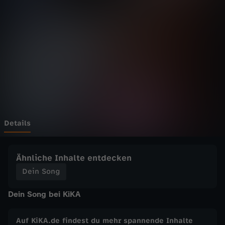
g
-
E
r
f
o
Details
l
Ähnliche Inhalte entdecken
g
Dein Song
Dein Song bei KiKA
s
g
Auf KiKA.de findest du mehr spannende Inhalte