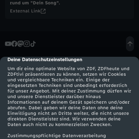
rund um "Dein Song".
e
External Link
s
c
h
Deine Datenschutzeinstellungen
cmp-dialog-description
Um dir eine optimale Website von ZDF, ZDFheute und
i
ZDFtivi präsentieren zu können, setzen wir Cookies
und vergleichbare Techniken ein. Einige der
c
eingesetzten Techniken sind unbedingt erforderlich
für unser Angebot. Mit deiner Zustimmung dürfen wir
Mehr ZDF
Service
und unsere Dienstleister darüber hinaus
h
Informationen auf deinem Gerät speichern und/oder
ZDF-Apps
ZDFmitreden
abrufen. Dabei geben wir deine Daten ohne deine
Einwilligung nicht an Dritte weiter, die nicht unsere
t
Smart TV
Kontakt zum ZDF
direkten Dienstleister sind. Wir verwenden deine
Daten auch nicht zu kommerziellen Zwecken.
ZDFtext
Tickets
e
Zustimmungspflichtige Datenverarbeitung
Livestreams
Zuschauerservice