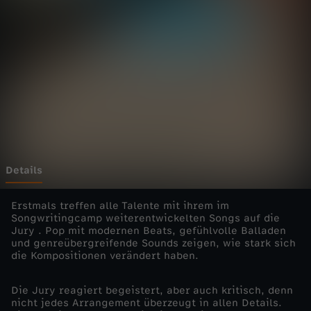
g
-
S
t
a
r
Details
t
Erstmals treffen alle Talente mit ihrem im
Songwritingcamp weiterentwickelten Songs auf die
Jury . Pop mit modernen Beats, gefühlvolle Balladen
i
und genreübergreifende Sounds zeigen, wie stark sich
die Kompositionen verändert haben.
n
Die Jury reagiert begeistert, aber auch kritisch, denn
s
nicht jedes Arrangement überzeugt in allen Details.