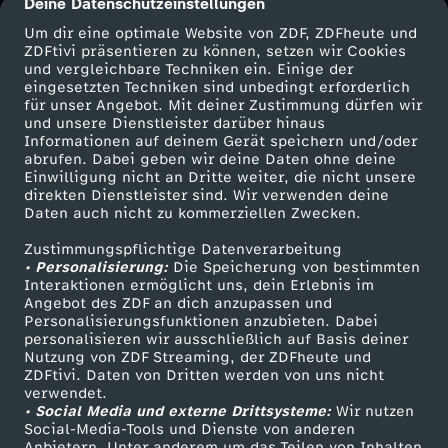
Deine Datenschutzeinstellungen
cmp-dialog-description
e
Um dir eine optimale Website von ZDF, ZDFheute und
ZDFtivi präsentieren zu können, setzen wir Cookies
und vergleichbare Techniken ein. Einige der
eingesetzten Techniken sind unbedingt erforderlich
für unser Angebot. Mit deiner Zustimmung dürfen wir
Mehr ZDF
Service
und unsere Dienstleister darüber hinaus
Informationen auf deinem Gerät speichern und/oder
ZDF-Apps
ZDFmitreden
abrufen. Dabei geben wir deine Daten ohne deine
Einwilligung nicht an Dritte weiter, die nicht unsere
Smart TV
Kontakt zum ZDF
direkten Dienstleister sind. Wir verwenden deine
Daten auch nicht zu kommerziellen Zwecken.
ZDFtext
Tickets
Zustimmungspflichtige Datenverarbeitung
Livestreams
Zuschauerservice
• Personalisierung:
Die Speicherung von bestimmten
Sendungen A-Z
Hilfe
Interaktionen ermöglicht uns, dein Erlebnis im
Angebot des ZDF an dich anzupassen und
TV-Programm
Personalisierungsfunktionen anzubieten. Dabei
personalisieren wir ausschließlich auf Basis deiner
Nutzung von ZDF Streaming, der ZDFheute und
ZDFtivi. Daten von Dritten werden von uns nicht
Das ZDF
verwendet.
• Social Media und externe Drittsysteme:
Wir nutzen
ZDF Unternehmen
Social-Media-Tools und Dienste von anderen
Anbietern. Unter anderem um das Teilen von Inhalten