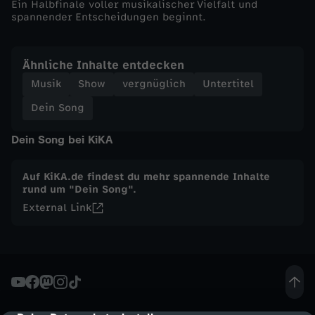
Ein Halbfinale voller musikalischer Vielfalt und
spannender Entscheidungen beginnt.
H
a
Ähnliche Inhalte entdecken
Musik
Show
vergnüglich
Untertitel
l
Dein Song
b
Dein Song bei KiKA
f
Auf KiKA.de findest du mehr spannende Inhalte
rund um "Dein Song".
i
External Link
n
a
l