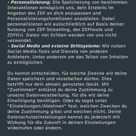
• Personalisierung:
Die Speicherung von bestimmten
a
Sendungen A-Z
Hilfe
Interaktionen ermöglicht uns, dein Erlebnis im
Angebot des ZDF an dich anzupassen und
TV-Programm
Personalisierungsfunktionen anzubieten. Dabei
u
personalisieren wir ausschließlich auf Basis deiner
Nutzung von ZDF Streaming, der ZDFheute und
f
ZDFtivi. Daten von Dritten werden von uns nicht
Das ZDF
verwendet.
• Social Media und externe Drittsysteme:
Wir nutzen
ZDF Unternehmen
I
Social-Media-Tools und Dienste von anderen
Anbietern. Unter anderem um das Teilen von Inhalten
Karriere
zu ermöglichen.
b
Presseportal
Du kannst entscheiden, für welche Zwecke wir deine
ZDF goes Schule
i
Daten speichern und verarbeiten dürfen. Dies
betrifft nur dein aktuell genutztes Gerät. Mit
Werbefernsehen
"Zustimmen" erklärst du deine Zustimmung zu
z
unserer Datenverarbeitung, für die wir deine
Mainzelmännchen
Einwilligung benötigen. Oder du legst unter
"Einstellungen/Ablehnen" fest, welchen Zwecken du
a
deine Zustimmung gibst und welchen nicht. Deine
Datenschutzeinstellungen kannst du jederzeit mit
Wirkung für die Zukunft in deinen Einstellungen
widerrufen oder ändern.