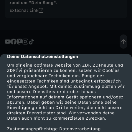
rund um "Dein Song".
o
External Link
n
s
t
Deine Datenschutzeinstellungen
cmp-dialog-description
Um dir eine optimale Website von ZDF, ZDFheute und
a
ZDFtivi präsentieren zu können, setzen wir Cookies
und vergleichbare Techniken ein. Einige der
n
eingesetzten Techniken sind unbedingt erforderlich
für unser Angebot. Mit deiner Zustimmung dürfen wir
Mehr ZDF
Service
und unsere Dienstleister darüber hinaus
t
Informationen auf deinem Gerät speichern und/oder
ZDF-Apps
ZDFmitreden
abrufen. Dabei geben wir deine Daten ohne deine
Einwilligung nicht an Dritte weiter, die nicht unsere
i
Smart TV
Kontakt zum ZDF
direkten Dienstleister sind. Wir verwenden deine
Daten auch nicht zu kommerziellen Zwecken.
ZDFtext
Tickets
n
Zustimmungspflichtige Datenverarbeitung
Livestreams
Zuschauerservice