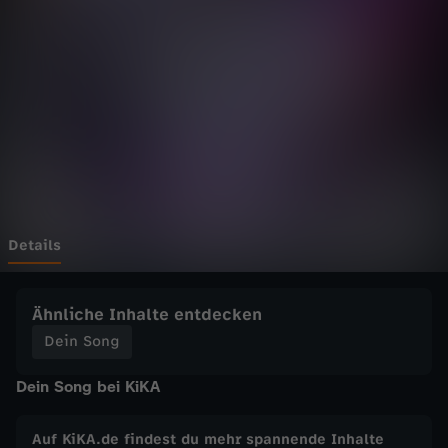
g
-
L
U
N
A
Details
u
Ähnliche Inhalte entdecken
n
Dein Song
Dein Song bei KiKA
d
C
Auf KiKA.de findest du mehr spannende Inhalte