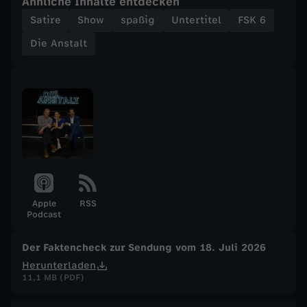
Ähnliche Inhalte entdecken
Satire
Show
spaßig
Untertitel
FSK 6
e
Die Anstalt
d
e
s
P
a
Apple
RSS
Podcast
t
Der Faktencheck zur Sendung vom 18. Juli 2026
r
Herunterladen
11,1 MB (PDF)
i