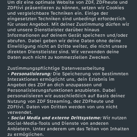
Um dir eine optimale Website von ZDF, ZDFheute und
ZDFtivi präsentieren zu können, setzen wir Cookies
und vergleichbare Techniken ein. Einige der
eingesetzten Techniken sind unbedingt erforderlich
für unser Angebot. Mit deiner Zustimmung dürfen wir
Mehr ZDF
Service
und unsere Dienstleister darüber hinaus
Informationen auf deinem Gerät speichern und/oder
ZDF-Apps
ZDFmitreden
abrufen. Dabei geben wir deine Daten ohne deine
Einwilligung nicht an Dritte weiter, die nicht unsere
Smart TV
Kontakt zum ZDF
direkten Dienstleister sind. Wir verwenden deine
Daten auch nicht zu kommerziellen Zwecken.
ZDFtext
Tickets
Zustimmungspflichtige Datenverarbeitung
Livestreams
Zuschauerservice
• Personalisierung:
Die Speicherung von bestimmten
Sendungen A-Z
Hilfe
Interaktionen ermöglicht uns, dein Erlebnis im
Angebot des ZDF an dich anzupassen und
TV-Programm
Personalisierungsfunktionen anzubieten. Dabei
personalisieren wir ausschließlich auf Basis deiner
Nutzung von ZDF Streaming, der ZDFheute und
ZDFtivi. Daten von Dritten werden von uns nicht
Das ZDF
verwendet.
• Social Media und externe Drittsysteme:
Wir nutzen
ZDF Unternehmen
Social-Media-Tools und Dienste von anderen
Anbietern. Unter anderem um das Teilen von Inhalten
Karriere
zu ermöglichen.