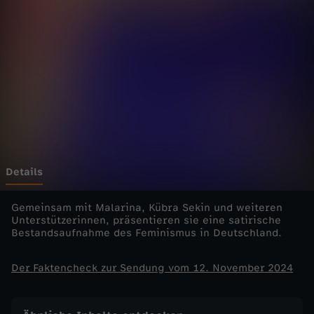
a
l
t
-
F
r
Details
e
Gemeinsam mit Malarina, Kübra Sekin und weiteren
Unterstützerinnen, präsentieren sie eine satirische
Bestandsaufnahme des Feminismus in Deutschland.
u
Der Faktencheck zur Sendung vom 12. November 2024
n
d