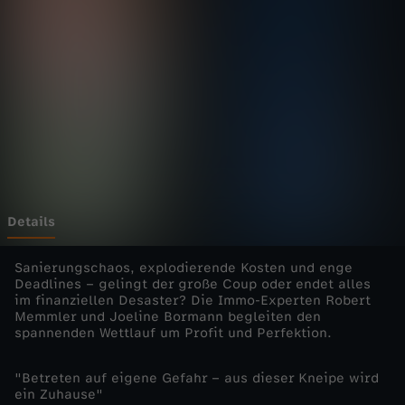
-
Wechseln zu: ZDFheute
H
e
l
d
e
Details
n
Sanierungschaos, explodierende Kosten und enge
Deadlines – gelingt der große Coup oder endet alles
im finanziellen Desaster? Die Immo-Experten Robert
–
Memmler und Joeline Bormann begleiten den
spannenden Wettlauf um Profit und Perfektion.
C
"Betreten auf eigene Gefahr – aus dieser Kneipe wird
l
ein Zuhause"