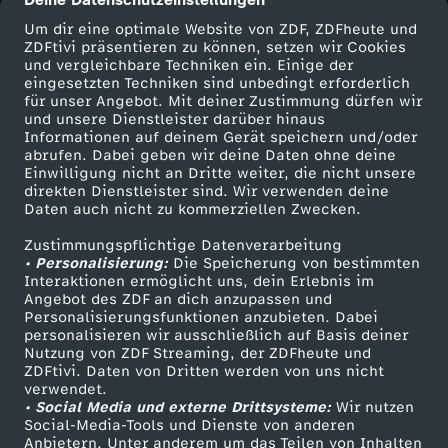
cmp-dialog-description
e
Um dir eine optimale Website von ZDF, ZDFheute und
ZDFtivi präsentieren zu können, setzen wir Cookies
r
und vergleichbare Techniken ein. Einige der
eingesetzten Techniken sind unbedingt erforderlich
k
für unser Angebot. Mit deiner Zustimmung dürfen wir
Mehr ZDF
Service
und unsere Dienstleister darüber hinaus
Informationen auf deinem Gerät speichern und/oder
a
ZDF-Apps
ZDFmitreden
abrufen. Dabei geben wir deine Daten ohne deine
Einwilligung nicht an Dritte weiter, die nicht unsere
Smart TV
Kontakt zum ZDF
direkten Dienstleister sind. Wir verwenden deine
u
Daten auch nicht zu kommerziellen Zwecken.
ZDFtext
Tickets
f
Zustimmungspflichtige Datenverarbeitung
Livestreams
Zuschauerservice
• Personalisierung:
Die Speicherung von bestimmten
Sendungen A-Z
Hilfe
Interaktionen ermöglicht uns, dein Erlebnis im
t
Angebot des ZDF an dich anzupassen und
TV-Programm
Personalisierungsfunktionen anzubieten. Dabei
personalisieren wir ausschließlich auf Basis deiner
-
Nutzung von ZDF Streaming, der ZDFheute und
ZDFtivi. Daten von Dritten werden von uns nicht
Das ZDF
I
verwendet.
• Social Media und externe Drittsysteme:
Wir nutzen
ZDF Unternehmen
Social-Media-Tools und Dienste von anderen
s
Anbietern. Unter anderem um das Teilen von Inhalten
Karriere