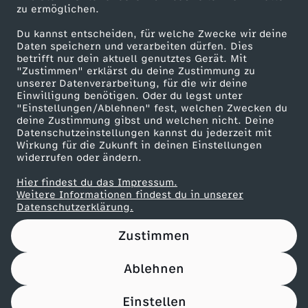
zu ermöglichen.
Presseportal
a
Du kannst entscheiden, für welche Zwecke wir deine
ZDF goes Schule
Daten speichern und verarbeiten dürfen. Dies
b
betrifft nur dein aktuell genutztes Gerät. Mit
Werbefernsehen
"Zustimmen" erklärst du deine Zustimmung zu
unserer Datenverarbeitung, für die wir deine
Mainzelmännchen
e
Einwilligung benötigen. Oder du legst unter
"Einstellungen/Ablehnen" fest, welchen Zwecken du
deine Zustimmung gibst und welchen nicht. Deine
l
Datenschutzeinstellungen kannst du jederzeit mit
Wirkung für die Zukunft in deinen Einstellungen
l
widerrufen oder ändern.
Hier findest du das Impressum.
e
Partner
Weitere Informationen findest du in unserer
Datenschutzerklärung.
&
Zustimmen
D
Ablehnen
Nutzungsbedingungen
Datenschutz
Datenschutz-Einstellungen
o
Impressum
Einstellen