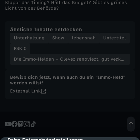
Klappt das Timing? Hält das Budget? Gibt es grünes
i
Licht von der Behörde?
e
Ähnliche Inhalte entdecken
r
Unterhaltung
Show
lebensnah
Untertitel
FSK 0
t
Die Immo-Helden – Clever renoviert, gut verkauft
,
Bewirb dich jetzt, wenn auch du ein "Immo-Held"
g
werden willst!
External Link
u
t
v
Deine Datenschutzeinstellungen