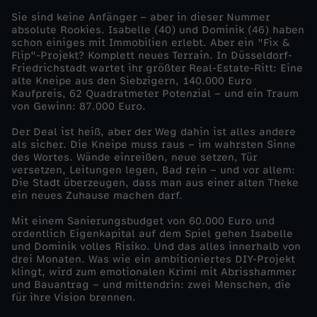
Sie sind keine Anfänger – aber in dieser Nummer
e
absolute Rookies. Isabelle (40) und Dominik (46) haben
schon einiges mit Immobilien erlebt. Aber ein "Fix &
Flip"-Projekt? Komplett neues Terrain. In Düsseldorf-
v
Friedrichstadt wartet ihr größter Real-Estate-Ritt: Eine
alte Kneipe aus den Siebzigern, 140.000 Euro
e
Kaufpreis, 62 Quadratmeter Potenzial – und ein Traum
von Gewinn: 87.000 Euro.
r
Der Deal ist heiß, aber der Weg dahin ist alles andere
als sicher. Die Kneipe muss raus – im wahrsten Sinne
des Wortes. Wände einreißen, neue setzen, Tür
r
versetzen, Leitungen legen, Bad rein – und vor allem:
Die Stadt überzeugen, dass man aus einer alten Theke
e
ein neues Zuhause machen darf.
Mit einem Sanierungsbudget von 60.000 Euro und
n
ordentlich Eigenkapital auf dem Spiel gehen Isabelle
und Dominik volles Risiko. Und das alles innerhalb von
drei Monaten. Was wie ein ambitioniertes DIY-Projekt
o
klingt, wird zum emotionalen Krimi mit Abrisshammer
und Bauantrag – und mittendrin: zwei Menschen, die
v
für ihre Vision brennen.