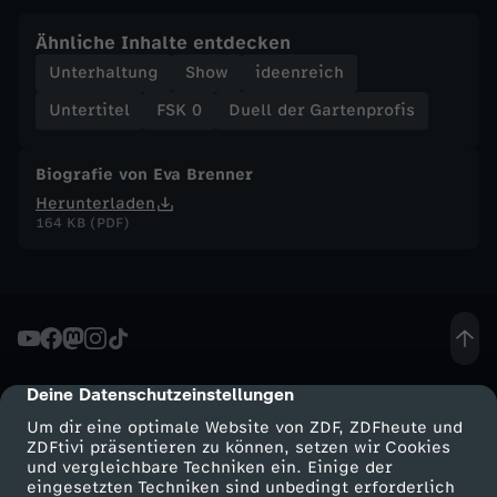
f
Ähnliche Inhalte entdecken
Unterhaltung
Show
ideenreich
i
Untertitel
FSK 0
Duell der Gartenprofis
s
Biografie von Eva Brenner
-
Herunterladen
164 KB (PDF)
E
i
n
Deine Datenschutzeinstellungen
cmp-dialog-description
G
Um dir eine optimale Website von ZDF, ZDFheute und
ZDFtivi präsentieren zu können, setzen wir Cookies
a
und vergleichbare Techniken ein. Einige der
eingesetzten Techniken sind unbedingt erforderlich