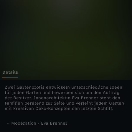
r
G
a
r
t
e
Details
n
Zwei Gartenprofis entwickeln unterschiedliche Ideen
für jeden Garten und bewerben sich um den Auftrag
der Besitzer. Innenarchitektin Eva Brenner steht den
p
Familien beratend zur Seite und verleiht jedem Garten
mit kreativen Deko-Konzepten den letzten Schliff.
r
Moderation - Eva Brenner
o