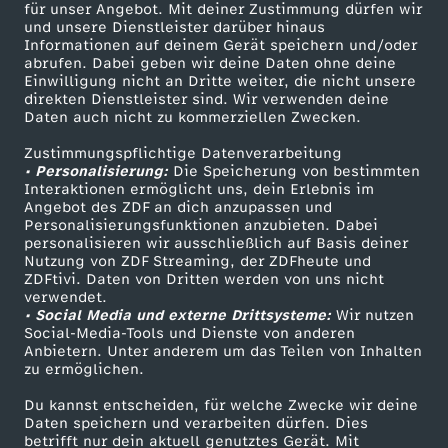
für unser Angebot. Mit deiner Zustimmung dürfen wir
r
Mehr ZDF
Service
und unsere Dienstleister darüber hinaus
Informationen auf deinem Gerät speichern und/oder
ZDF-Apps
ZDFmitreden
abrufen. Dabei geben wir deine Daten ohne deine
t
Einwilligung nicht an Dritte weiter, die nicht unsere
Smart TV
Kontakt zum ZDF
direkten Dienstleister sind. Wir verwenden deine
e
Daten auch nicht zu kommerziellen Zwecken.
ZDFtext
Tickets
Zustimmungspflichtige Datenverarbeitung
Livestreams
Zuschauerservice
n
• Personalisierung:
Die Speicherung von bestimmten
Sendungen A-Z
Hilfe
Interaktionen ermöglicht uns, dein Erlebnis im
Angebot des ZDF an dich anzupassen und
m
TV-Programm
Personalisierungsfunktionen anzubieten. Dabei
personalisieren wir ausschließlich auf Basis deiner
i
Nutzung von ZDF Streaming, der ZDFheute und
ZDFtivi. Daten von Dritten werden von uns nicht
Das ZDF
verwendet.
t
• Social Media und externe Drittsysteme:
Wir nutzen
ZDF Unternehmen
Social-Media-Tools und Dienste von anderen
Anbietern. Unter anderem um das Teilen von Inhalten
S
Karriere
zu ermöglichen.
Presseportal
c
Du kannst entscheiden, für welche Zwecke wir deine
ZDF goes Schule
Daten speichern und verarbeiten dürfen. Dies
betrifft nur dein aktuell genutztes Gerät. Mit