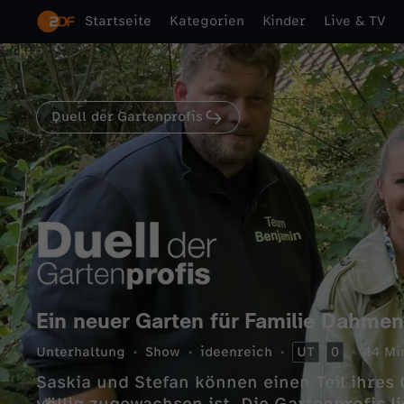
Startseite
Kategorien
Kinder
Live & TV
Duell der Gartenprofis
Ein neuer Garten für Familie Dahmen
Unterhaltung
Show
ideenreich
UT
0
44 Mi
Saskia und Stefan können einen Teil ihres 