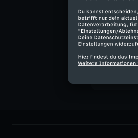
Du kannst entscheiden,
Ähnliche 
betrifft nur dein aktu
Datenverarbeitung, für 
Unterhaltu
"Einstellungen/Ablehn
Deine Datenschutzeinst
Duell der G
Einstellungen widerruf
Hier findest du das Im
Biografie vo
Weitere Informationen 
Herunterlade
164 KB (PDF)