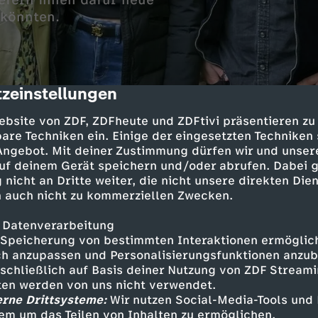
iefern ihnen dafür neue
 könnten.
zeinstellungen
cription
ebsite von ZDF, ZDFheute und ZDFtivi präsentieren zu
are Techniken ein. Einige der eingesetzten Techniken
 Angebot. Mit deiner Zustimmung dürfen wir und unser
uf deinem Gerät speichern und/oder abrufen. Dabei 
is entwickeln unterschiedliche Ideen für jede
 nicht an Dritte weiter, die nicht unsere direkten Dien
m den Auftrag der Besitzer. Innenarchitektin 
 auch nicht zu kommerziellen Zwecken.
ien beratend zur Seite und verleiht jedem Gart
den letzten Schliff.
 Datenverarbeitung
Speicherung von bestimmten Interaktionen ermöglicht
h anzupassen und Personalisierungsfunktionen anzub
sschließlich auf Basis deiner Nutzung von ZDF Stream
 Eva Brenner
tten werden von uns nicht verwendet.
erne Drittsysteme:
Wir nutzen Social-Media-Tools und
em um das Teilen von Inhalten zu ermöglichen.