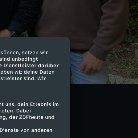
 können, setzen wir
 sind unbedingt
e Dienstleister darüber
geben wir deine Daten
n Garten und
stleister sind. Wir
Eva Brenner
en mit kreativen
 uns, dein Erlebnis im
ieten. Dabei
ing, der ZDFheute und
 Dienste von anderen