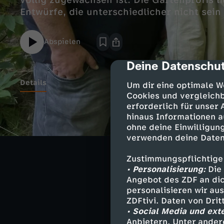
völlig zugewachsen ist. Die Gartenprofis l
Entwürfe, die unterschiedlicher nicht sein
Abspielen
Deine Datenschut
cmp-dialog-des
Details
Um dir eine optimale W
Cookies und vergleichb
erforderlich für unser
hinaus Informationen a
Zwei Gartenprof
ohne deine Einwilligung
bewerben sich u
verwenden deine Daten
steht den Famil
Deko-Konzepten 
Zustimmungspflichtige
• Personalisierung:
Die 
Angebot des ZDF an dic
personalisieren wir au
Moderation -
ZDFtivi. Daten von Dri
• Social Media und ext
Anbietern. Unter ander