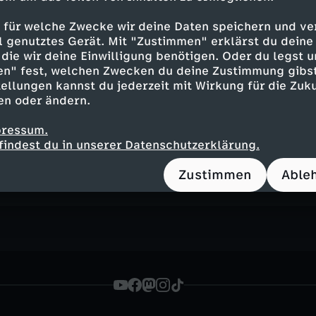
 für welche Zwecke wir deine Daten speichern und ver
Inhalte entdecken
ell genutztes Gerät. Mit "Zustimmen" erklärst du dein
die wir deine Einwilligung benötigen. Oder du legst u
ng
Show
ideenreich
Untertitel
FSK 0
en" fest, welchen Zwecken du deine Zustimmung gibst
ellungen kannst du jederzeit mit Wirkung für die Zuku
artenprofis
en oder ändern.
pressum.
n Eva Brenner
findest du in unserer Datenschutzerklärung.
n
Zustimmen
Able