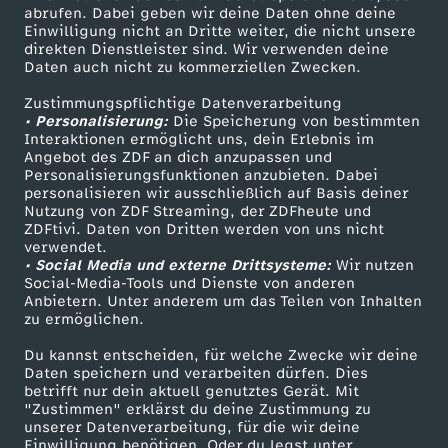
ZDF-Apps
ZDFmitreden
abrufen. Dabei geben wir deine Daten ohne deine
d
Einwilligung nicht an Dritte weiter, die nicht unsere
Smart TV
Kontakt zum ZDF
direkten Dienstleister sind. Wir verwenden deine
e
Daten auch nicht zu kommerziellen Zwecken.
ZDFtext
Tickets
Zustimmungspflichtige Datenverarbeitung
Livestreams
Zuschauerservice
r
• Personalisierung:
Die Speicherung von bestimmten
Sendungen A-Z
Hilfe
Interaktionen ermöglicht uns, dein Erlebnis im
Angebot des ZDF an dich anzupassen und
G
TV-Programm
Personalisierungsfunktionen anzubieten. Dabei
personalisieren wir ausschließlich auf Basis deiner
a
Nutzung von ZDF Streaming, der ZDFheute und
ZDFtivi. Daten von Dritten werden von uns nicht
Das ZDF
verwendet.
r
• Social Media und externe Drittsysteme:
Wir nutzen
ZDF Unternehmen
Social-Media-Tools und Dienste von anderen
Anbietern. Unter anderem um das Teilen von Inhalten
Karriere
t
zu ermöglichen.
Presseportal
e
Du kannst entscheiden, für welche Zwecke wir deine
ZDF goes Schule
Daten speichern und verarbeiten dürfen. Dies
betrifft nur dein aktuell genutztes Gerät. Mit
Werbefernsehen
n
"Zustimmen" erklärst du deine Zustimmung zu
unserer Datenverarbeitung, für die wir deine
Mainzelmännchen
Einwilligung benötigen. Oder du legst unter