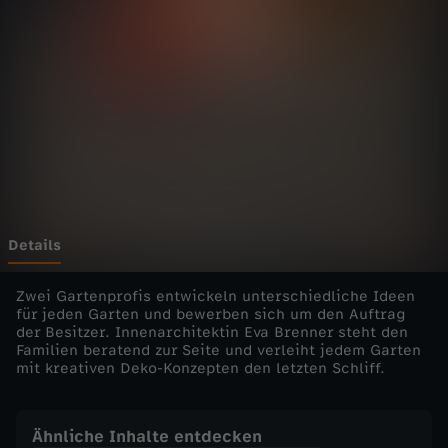
r
G
a
r
t
e
Details
n
Zwei Gartenprofis entwickeln unterschiedliche Ideen
für jeden Garten und bewerben sich um den Auftrag
der Besitzer. Innenarchitektin Eva Brenner steht den
p
Familien beratend zur Seite und verleiht jedem Garten
mit kreativen Deko-Konzepten den letzten Schliff.
r
o
Ähnliche Inhalte entdecken