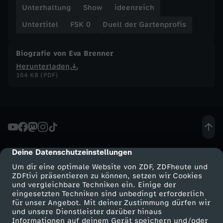
Unterhaltung
Show
ideenreich
f
Untertitel
FSK 0
Duell der Gartenprofis
i
Biografie von Eva Brenner
s
Herunterladen
164 KB (PDF)
-
D
u
Deine Datenschutzeinstellungen
cmp-dialog-description
e
Um dir eine optimale Website von ZDF, ZDFheute und
ZDFtivi präsentieren zu können, setzen wir Cookies
l
und vergleichbare Techniken ein. Einige der
eingesetzten Techniken sind unbedingt erforderlich
für unser Angebot. Mit deiner Zustimmung dürfen wir
l
Mehr ZDF
Service
und unsere Dienstleister darüber hinaus
Informationen auf deinem Gerät speichern und/oder